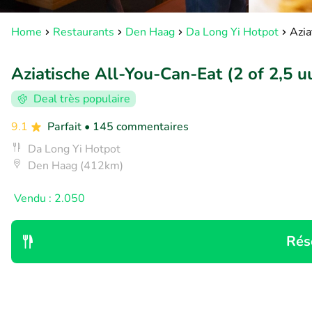
Home
Restaurants
Den Haag
Da Long Yi Hotpot
Azia
Aziatische All-You-Can-Eat (2 of 2,5 u
Deal très populaire
9.1
Parfait
• 145 commentaires
Da Long Yi Hotpot
Den Haag (412km)
Vendu : 2.050
Rés