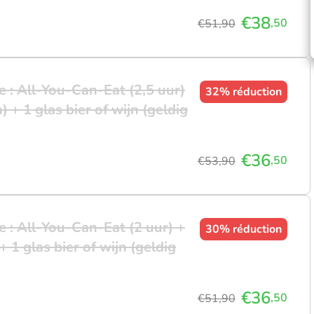
€38
,50
€51,90
 : All-You-Can-Eat (2,5 uur)
32%
réduction
 + 1 glas bier of wijn (geldig
€36
,50
€53,90
 : All-You-Can-Eat (2 uur) +
30%
réduction
 1 glas bier of wijn (geldig
€36
,50
€51,90