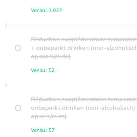
Vendu : 1.022
Réduction supplémentaire temporaire
+ onbeperkt drinken (non-alcoholisch)
op ma t/m do)
Vendu : 52
Réduction supplémentaire temporaire
onbeperkt drinken (non-alcoholisch) +
op vr t/m zo)
Vendu : 57