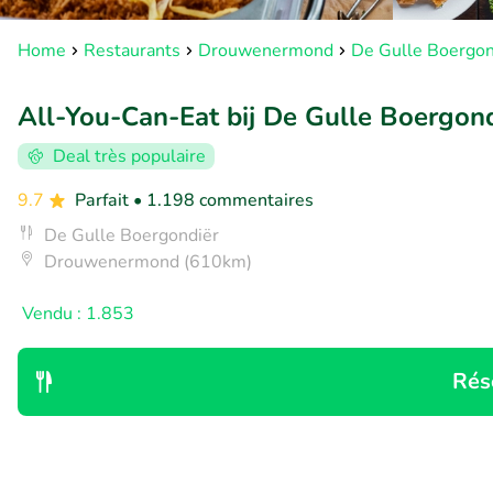
Home
Restaurants
Drouwenermond
De Gulle Boergon
All-You-Can-Eat bij De Gulle Boergond
Deal très populaire
9.7
Parfait
• 1.198 commentaires
De Gulle Boergondiër
Drouwenermond (610km)
Vendu : 1.853
Rés