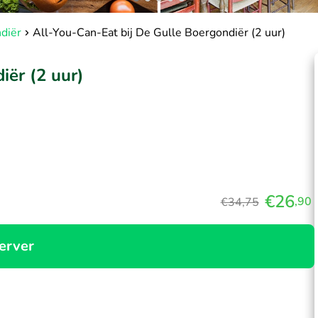
diër
All-You-Can-Eat bij De Gulle Boergondiër (2 uur)
iër (2 uur)
€26
,90
€34,75
erver