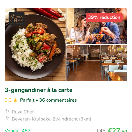
39% réduction
3-gangendiner à la carte
9.3
Parfait
• 36 commentaires
Ruya Chef
Beveren-Kruibeke-Zwijndrecht (3km)
€27
Vendu : 482
€45
,50