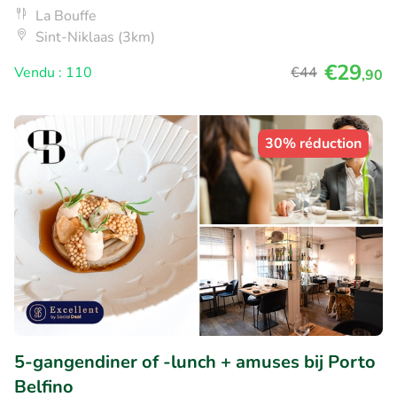
La Bouffe
Sint-Niklaas (3km)
€29
Vendu : 110
€44
,90
30% réduction
5-gangendiner of -lunch + amuses bij Porto
Belfino