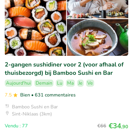
2-gangen sushidiner voor 2 (voor afhaal of
thuisbezorgd) bij Bamboo Sushi en Bar
Aujourd'hui
Demain
Lu
Ma
Je
Ve
7.5
Bien
• 631 commentaires
Bamboo Sushi en Bar
Sint-Niklaas (3km)
€34
Vendu : 77
€66
,90