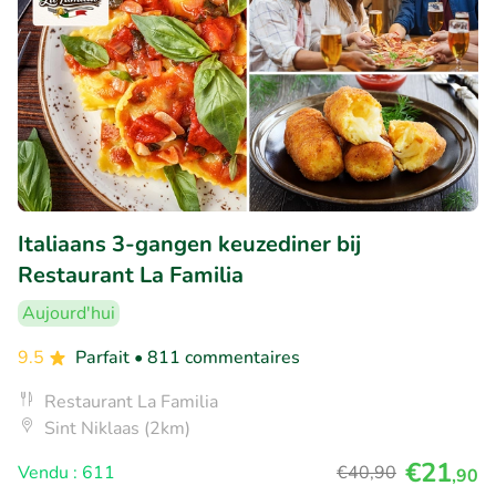
Italiaans 3-gangen keuzediner bij
Restaurant La Familia
Aujourd'hui
9.5
Parfait
• 811 commentaires
Restaurant La Familia
Sint Niklaas (2km)
€21
Vendu : 611
€40
,90
,90