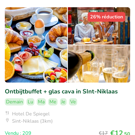
26% réduction
Ontbijtbuffet + glas cava in SInt-Niklaas
Demain
Lu
Ma
Me
Je
Ve
Hotel De Spiegel
Sint-Niklaas (3km)
€12
Vendu : 209
€17
,50