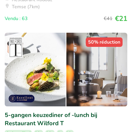
Temse (7km)
€21
Vendu : 63
€41
50% réduction
5-gangen keuzediner of -lunch bij
Restaurant Wilford T