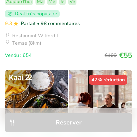
Aujourd'hui
Ma
Me
Je
Ve
Deal très populaire
9.3
Parfait
• 98 commentaires
Restaurant Wilford T
Temse (8km)
€55
Vendu : 654
€109
47% réduction
Réserver
Découvrir
Rechercher
Réservations
Menu