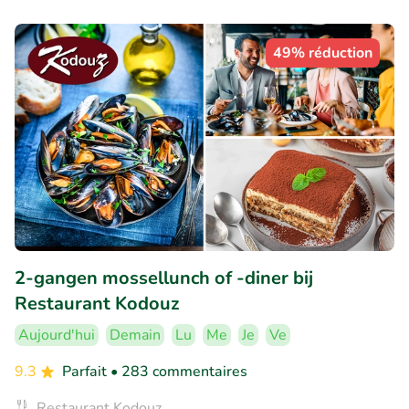
49% réduction
2-gangen mossellunch of -diner bij
Restaurant Kodouz
Aujourd'hui
Demain
Lu
Me
Je
Ve
9.3
Parfait
• 283 commentaires
Restaurant Kodouz