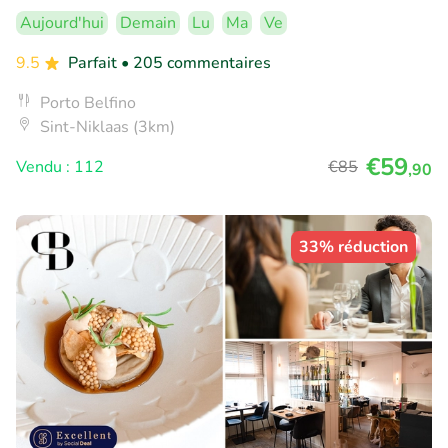
Aujourd'hui
Demain
Lu
Ma
Ve
9.5
Parfait
• 205 commentaires
Porto Belfino
Sint-Niklaas (3km)
€59
Vendu : 112
€85
,90
33% réduction