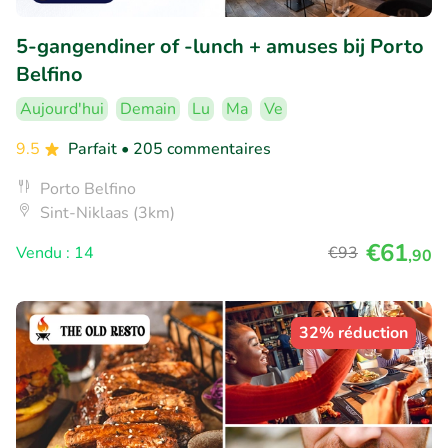
5-gangendiner of -lunch + amuses bij Porto
Belfino
Aujourd'hui
Demain
Lu
Ma
Ve
9.5
Parfait
• 205 commentaires
Porto Belfino
Sint-Niklaas (3km)
€61
Vendu : 14
€93
,90
32% réduction