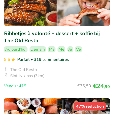
Ribbetjes à volonté + dessert + koffie bij
The Old Resto
Aujourd'hui
Demain
Ma
Me
Je
Ve
9.6
Parfait
• 319 commentaires
The Old Resto
Sint-Niklaas (3km)
€24
Vendu : 419
€36
,50
,90
47% réduction