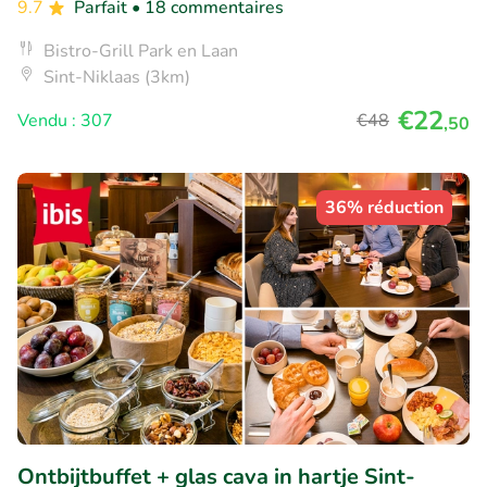
9.7
Parfait
• 18 commentaires
Bistro-Grill Park en Laan
Sint-Niklaas (3km)
€22
Vendu : 307
€48
,50
36% réduction
Ontbijtbuffet + glas cava in hartje Sint-