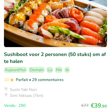
Sushiboot voor 2 personen (50 stuks) om af
te halen
Aujourd'hui
Demain
Lu
Ma
Je
10
Parfait
• 29 commentaires
Sushi Yaki Nori
Sint-Niklaas (7km)
€39
Vendu : 290
€77
,90