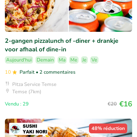
2-gangen pizzalunch of -diner + drankje
voor afhaal of dine-in
Aujourd'hui
Demain
Ma
Me
Je
Ve
10
Parfait
• 2 commentaires
Pitza Service Temse
Temse (7km)
€16
Vendu : 29
€20
48% réduction