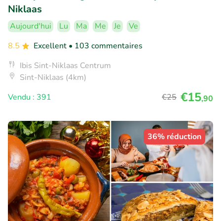
Niklaas
Aujourd'hui
Lu
Ma
Me
Je
Ve
8.5
Excellent
• 103 commentaires
Ibis Sint-Niklaas Centrum
Sint-Niklaas (4km)
€15
Vendu : 391
€25
,90
36% réduction