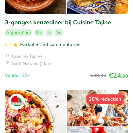
3-gangen keuzediner bij Cuisine Tajine
Aujourd'hui
Me
Je
Ve
9.7
Parfait
• 154 commentaires
Cuisine Tajine
Sint-Niklaas (4km)
€24
Vendu : 254
€38
,90
,90
20% réduction