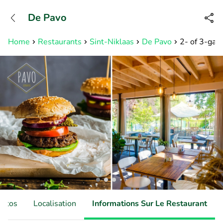
+31882050505
De Pavo
Disponible jusqu'à 23:00 heures
Home
Restaurants
Sint-Niklaas
De Pavo
2- of 3-gang
hotos
Localisation
Informations Sur Le Restaurant