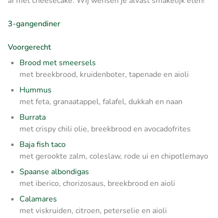
af met cheesecake. Wij wensen je alvast smakelijk eten!
3-gangendiner
Voorgerecht
Brood met smeersels
met breekbrood, kruidenboter, tapenade en aioli
Hummus
met feta, granaatappel, falafel, dukkah en naan
Burrata
met crispy chili olie, breekbrood en avocadofrites
Baja fish taco
met gerookte zalm, coleslaw, rode ui en chipotlemayo
Spaanse albondigas
met iberico, chorizosaus, breekbrood en aioli
Calamares
met viskruiden, citroen, peterselie en aioli