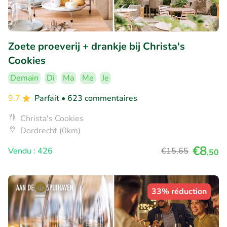
Zoete proeverij + drankje bij Christa's
Cookies
Demain
Di
Ma
Me
Je
9.7
Parfait
• 623 commentaires
Christa's Cookies
Dordrecht (0km)
€8
Vendu : 426
€15
,65
,50
33% réduction