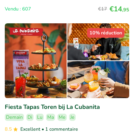
€14
Vendu : 607
€17
,95
10% réduction
Fiesta Tapas Toren bij La Cubanita
Demain
Di
Lu
Ma
Me
Je
8.5
Excellent
• 1 commentaire