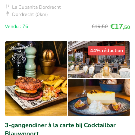
La Cubanita Dordrecht
Dordrecht (0km)
€17
Vendu : 76
€19
,50
,50
44% réduction
3-gangendiner à la carte bij Cocktailbar
Blauwpoort