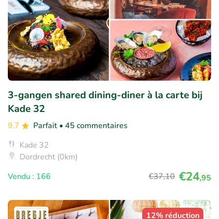
3-gangen shared dining-diner à la carte bij
Kade 32
9.7
Parfait
• 45 commentaires
Kade 32
Dordrecht (0km)
€24
Vendu : 166
€37
,10
,95
12% réduction