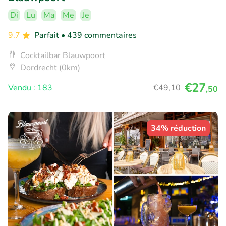
Di
Lu
Ma
Me
Je
9.7
Parfait
• 439 commentaires
Cocktailbar Blauwpoort
Dordrecht (0km)
€27
Vendu : 183
€49
,10
,50
34% réduction