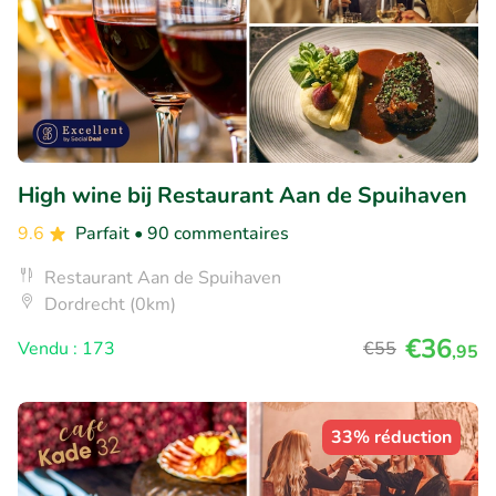
High wine bij Restaurant Aan de Spuihaven
9.6
Parfait
• 90 commentaires
Restaurant Aan de Spuihaven
Dordrecht (0km)
€36
Vendu : 173
€55
,95
33% réduction