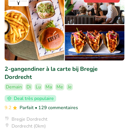
2-gangendiner à la carte bij Bregje
Dordrecht
Demain
Di
Lu
Ma
Me
Je
Deal très populaire
9.2
Parfait
• 129 commentaires
Bregje Dordrecht
Dordrecht (0km)