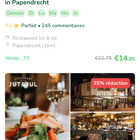
in Papendrecht
Demain
Di
Lu
Ma
Me
Je
9.6
Parfait
• 245 commentaires
Restaurant Jut & Jul
Papendrecht (1km)
€14
Vendu : 73
€22
,75
,95
35% réduction