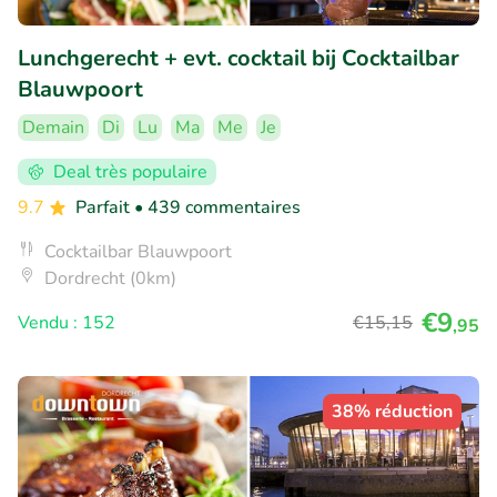
Lunchgerecht + evt. cocktail bij Cocktailbar
Blauwpoort
Demain
Di
Lu
Ma
Me
Je
Deal très populaire
9.7
Parfait
• 439 commentaires
Cocktailbar Blauwpoort
Dordrecht (0km)
€9
Vendu : 152
€15
,15
,95
38% réduction