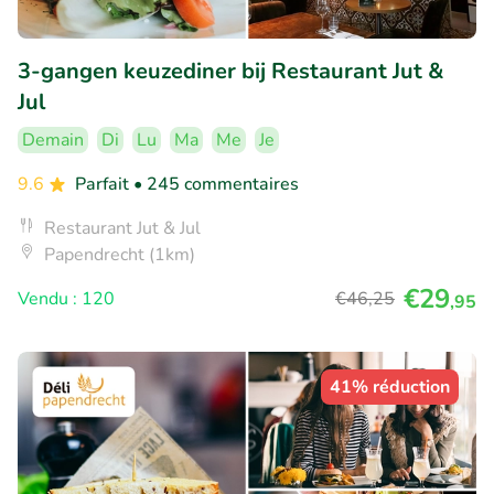
3-gangen keuzediner bij Restaurant Jut &
Jul
Demain
Di
Lu
Ma
Me
Je
9.6
Parfait
• 245 commentaires
Restaurant Jut & Jul
Papendrecht (1km)
€29
Vendu : 120
€46
,25
,95
41% réduction