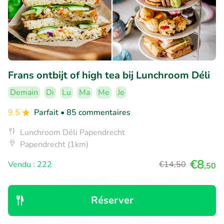
Frans ontbijt of high tea bij Lunchroom Déli
Demain
Di
Lu
Ma
Me
Je
9.5
Parfait
• 85 commentaires
Lunchroom Déli Papendrecht
Papendrecht (1km)
€8
Vendu : 222
€14
,50
,50
Réserver
34% réduction
Découvrir
Rechercher
Réservations
Menu