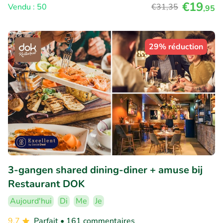
€19
Vendu : 50
€31
,35
,95
29% réduction
3-gangen shared dining-diner + amuse bij
Restaurant DOK
Aujourd'hui
Di
Me
Je
9.7
Parfait
• 161 commentaires