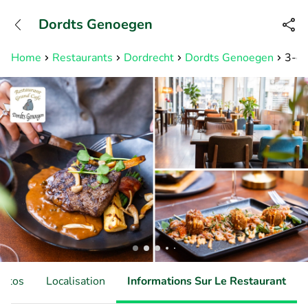
+31882050505
Dordts Genoegen
Disponible jusqu'à 23:00 heures
Home
Restaurants
Dordrecht
Dordts Genoegen
3-ga
hotos
Localisation
Informations Sur Le Restaurant