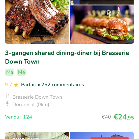
3-gangen shared dining-diner bij Brasserie
Down Town
Ma
Me
9.7
Parfait
• 252 commentaires
Brasserie Down Town
Dordrecht (0km)
€24
Vendu : 124
€40
,95