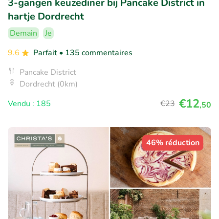
3-gangen keuzediner bij Pancake District in
hartje Dordrecht
Demain
Je
9.6
Parfait
• 135 commentaires
Pancake District
Dordrecht (0km)
€12
Vendu : 185
€23
,50
46% réduction