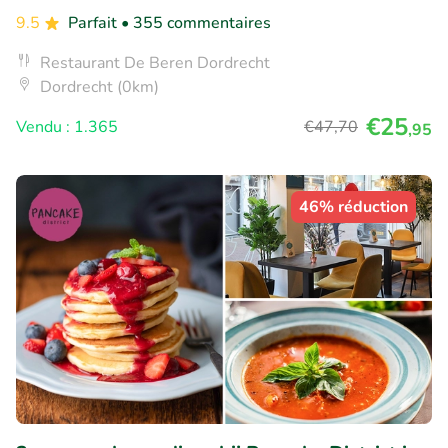
9.5
Parfait
• 355 commentaires
Restaurant De Beren Dordrecht
Dordrecht (0km)
€25
Vendu : 1.365
€47
,70
,95
46% réduction