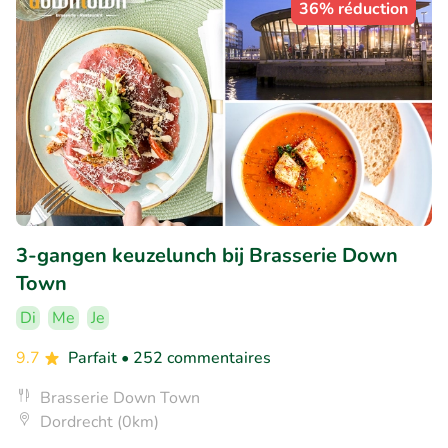
36% réduction
3-gangen keuzelunch bij Brasserie Down
Town
Di
Me
Je
9.7
Parfait
• 252 commentaires
Brasserie Down Town
Dordrecht (0km)