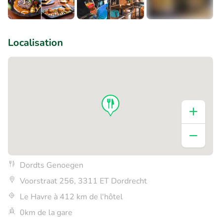
+6
Localisation
Dordts Genoegen
Voorstraat 256, 3311 ET Dordrecht
Le Havre à 412 km de l'hôtel
0km de la gare