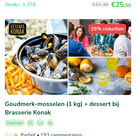
€25
Vendu : 1.276
€37
,30
,50
29% réduction
Goudmerk-mosselen (1 kg) + dessert bij
Brasserie Konak
Demain
Di
Lu
Je
9.7
Parfait
• 193 commentaires