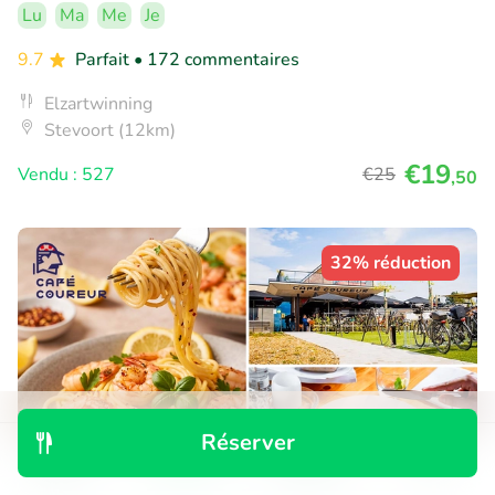
Lu
Ma
Me
Je
9.7
Parfait
• 172 commentaires
Elzartwinning
Stevoort (12km)
€19
Vendu : 527
€25
,50
32% réduction
Réserver
Découvrir
Rechercher
Réservations
Menu