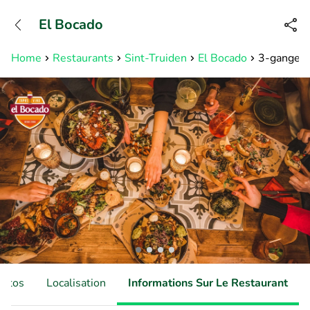
+31882050505
El Bocado
Disponible jusqu'à 23:00 heures
Home
Restaurants
Sint-Truiden
El Bocado
3-gangen 
hotos
Localisation
Informations Sur Le Restaurant