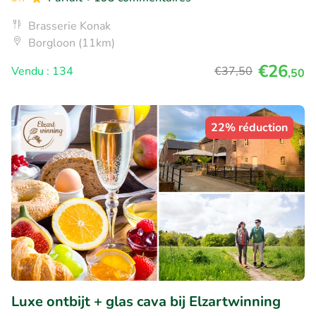
Brasserie Konak
Borgloon (11km)
€26
Vendu : 134
€37
,50
,50
22% réduction
Luxe ontbijt + glas cava bij Elzartwinning