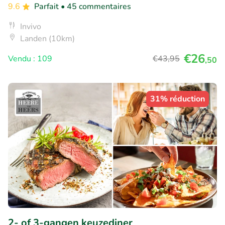
9.6
Parfait
• 45 commentaires
Invivo
Landen (10km)
€26
Vendu : 109
€43
,95
,50
31% réduction
2- of 3-gangen keuzediner