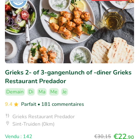
Grieks 2- of 3-gangenlunch of -diner Grieks
Restaurant Predador
Demain
Di
Ma
Me
Je
9.4
Parfait
• 181 commentaires
Grieks Restaurant Predador
Sint-Truiden (0km)
€22
Vendu : 142
€30
,15
,90