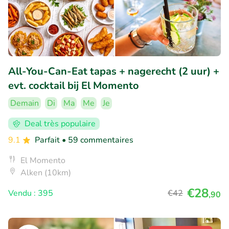
All-You-Can-Eat tapas + nagerecht (2 uur) +
evt. cocktail bij El Momento
Demain
Di
Ma
Me
Je
Deal très populaire
9.1
Parfait
• 59 commentaires
El Momento
Alken (10km)
€28
Vendu : 395
€42
,90