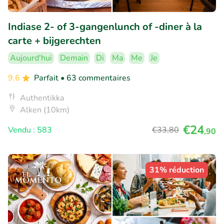
Indiase 2- of 3-gangenlunch of -diner à la
carte + bijgerechten
Aujourd'hui
Demain
Di
Ma
Me
Je
9.6
Parfait
• 63 commentaires
Authentikka
Alken (10km)
€24
Vendu : 583
€33
,80
,90
31% réduction