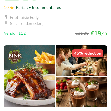
10
Parfait
• 5 commentaires
Friethuisje Eddy
Sint-Truiden (3km)
€19
Vendu : 112
€31
,85
,90
45% réduction