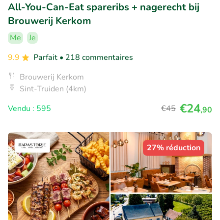
All-You-Can-Eat spareribs + nagerecht bij
Brouwerij Kerkom
Me
Je
9.9
Parfait
• 218 commentaires
Brouwerij Kerkom
Sint-Truiden (4km)
€24
Vendu : 595
€45
,90
27% réduction