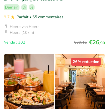
Demain
Di
Je
9.7
Parfait
• 55 commentaires
Heere van Heers
Heers (10km)
€26
Vendu : 302
€39
,15
,90
26% réduction