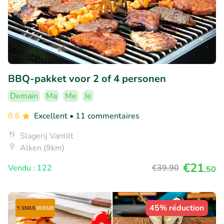
BBQ-pakket voor 2 of 4 personen
Demain
Ma
Me
Je
8.6
Excellent
• 11 commentaires
Slagerij Vantilt
Alken (9km)
€21
Vendu : 122
€39
,90
,50
45% réduction