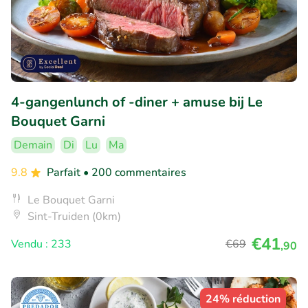
4-gangenlunch of -diner + amuse bij Le
Bouquet Garni
Demain
Di
Lu
Ma
9.8
Parfait
• 200 commentaires
Le Bouquet Garni
Sint-Truiden (0km)
€41
Vendu : 233
€69
,90
24% réduction