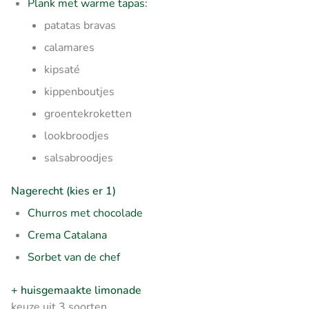
Plank met warme tapas:
patatas bravas
calamares
kipsaté
kippenboutjes
groentekroketten
lookbroodjes
salsabroodjes
Nagerecht (kies er 1)
Churros met chocolade
Crema Catalana
Sorbet van de chef
+ huisgemaakte limonade
keuze uit 3 soorten