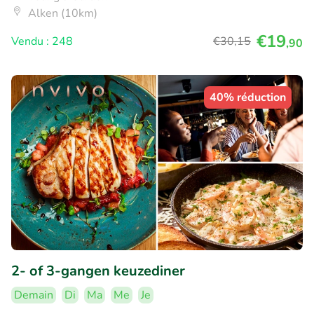
Alken (10km)
€19
Vendu : 248
€30
,15
,90
40% réduction
2- of 3-gangen keuzediner
Demain
Di
Ma
Me
Je