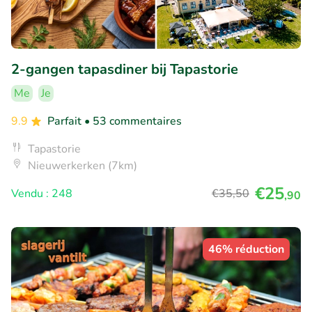
2-gangen tapasdiner bij Tapastorie
Me
Je
9.9
Parfait
• 53 commentaires
Tapastorie
Nieuwerkerken (7km)
€25
Vendu : 248
€35
,50
,90
46% réduction