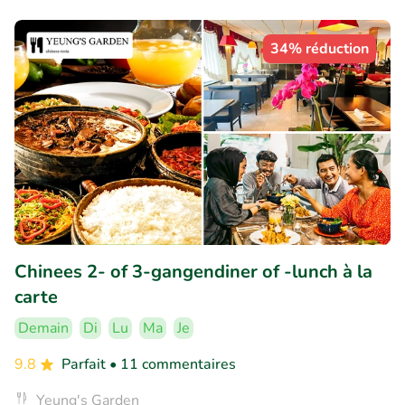
34% réduction
Chinees 2- of 3-gangendiner of -lunch à la
carte
Demain
Di
Lu
Ma
Je
9.8
Parfait
• 11 commentaires
Yeung's Garden