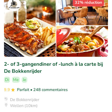
32% réduction
2- of 3-gangendiner of -lunch à la carte bij
De Bokkenrijder
Di
Me
Je
9.9
Parfait
• 248 commentaires
De Bokkenrijder
Wellen (10km)