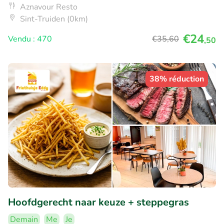
Aznavour Resto
Sint-Truiden (0km)
€24
Vendu : 470
€35
,60
,50
38% réduction
Hoofdgerecht naar keuze + steppegras
Demain
Me
Je