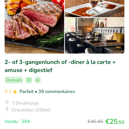
2- of 3-gangenlunch of -diner à la carte +
amuse + digestief
Demain
Di
Je
9.3
Parfait
• 39 commentaires
‘t Smulhuisje
Drieslinter (10km)
€25
Vendu : 394
€46
,45
,50