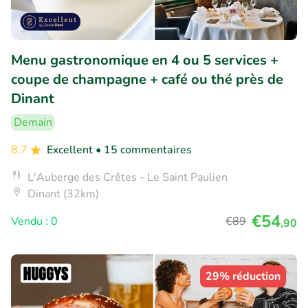
Menu gastronomique en 4 ou 5 services +
coupe de champagne + café ou thé près de
Dinant
Demain
8.7
Excellent
• 15 commentaires
L'Auberge des Crêtes - Le Saint Paulien
Dinant (32km)
€54
Vendu : 0
€89
,90
29% réduction