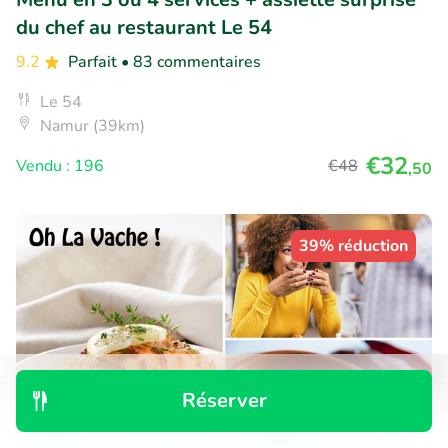
du chef au restaurant Le 54
9.2
Parfait
• 83 commentaires
Le 54
Namur (39km)
€32
Vendu : 196
€48
,50
39% réduction
Réserver
Découvrir
Rechercher
Réservations
Menu