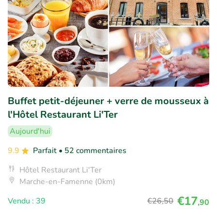
Buffet petit-déjeuner + verre de mousseux à
l'Hôtel Restaurant Li'Ter
Aujourd'hui
9.9
Parfait
• 52 commentaires
Hôtel Restaurant Li'Ter
Marche-en-Famenne (0km)
€17
Vendu : 39
€26
,50
,90