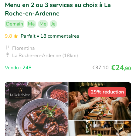
Menu en 2 ou 3 services au choix à La
Roche-en-Ardenne
Demain
Ma
Me
Je
9.8
Parfait
• 18 commentaires
Florentina
La Roche-en-Ardenne (18km)
€24
Vendu : 248
€37
,10
,90
29% réduction