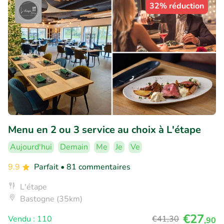
32% réduction
Menu en 2 ou 3 service au choix à L'étape
Aujourd'hui
Demain
Me
Je
Ve
9.9
Parfait
• 81 commentaires
L'étape
Bastogne (35km)
€27
Vendu : 110
€41
,30
,90