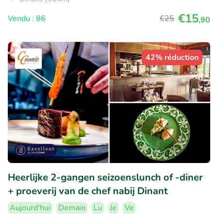
€15
Vendu : 86
€25
,90
42% réduction
Heerlijke 2-gangen seizoenslunch of -diner
+ proeverij van de chef nabij Dinant
Aujourd'hui
Demain
Lu
Je
Ve