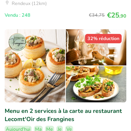
Rendeux (12km)
€25
Vendu : 248
€34
,75
,90
32% réduction
Menu en 2 services à la carte au restaurant
Lecomt'Oir des Frangines
Aujourd'hui
Ma
Me
Je
Ve