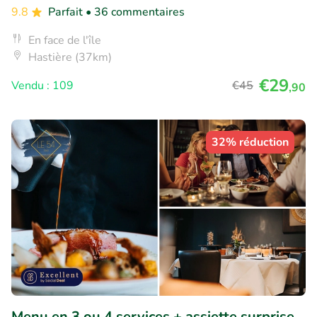
9.8
Parfait
• 36 commentaires
En face de l'île
Hastière (37km)
€29
Vendu : 109
€45
,90
32% réduction
Menu en 3 ou 4 services + assiette surprise