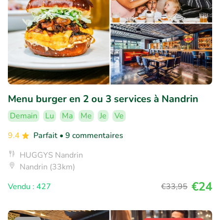
Menu burger en 2 ou 3 services à Nandrin
Demain
Lu
Ma
Me
Je
Ve
9.4
Parfait
• 9 commentaires
HUGGYS Nandrin
Nandrin (33km)
€24
Vendu : 427
€33
,95