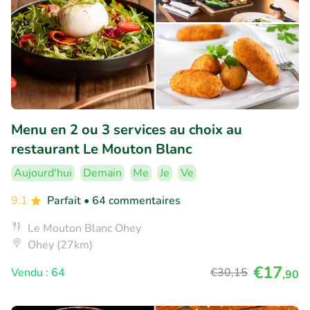
Menu en 2 ou 3 services au choix au
restaurant Le Mouton Blanc
Aujourd'hui
Demain
Me
Je
Ve
9.1
Parfait
• 64 commentaires
Le Mouton Blanc Ohey
Ohey (27km)
€17
Vendu : 64
€30
,15
,90