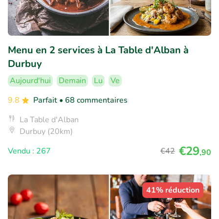
Menu en 2 services à La Table d'Alban à
Durbuy
Aujourd'hui
Demain
Lu
Ve
9.8
Parfait
• 68 commentaires
La Table d'Alban
Durbuy (20km)
€29
Vendu : 267
€42
,90
41% réduction