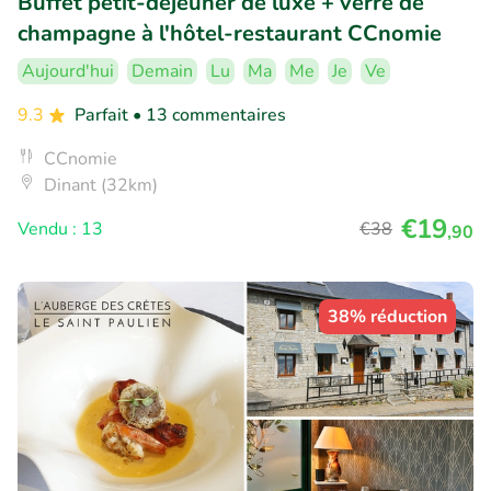
Buffet petit-déjeuner de luxe + verre de
champagne à l'hôtel-restaurant CCnomie
Aujourd'hui
Demain
Lu
Ma
Me
Je
Ve
9.3
Parfait
• 13 commentaires
CCnomie
Dinant (32km)
€19
Vendu : 13
€38
,90
38% réduction