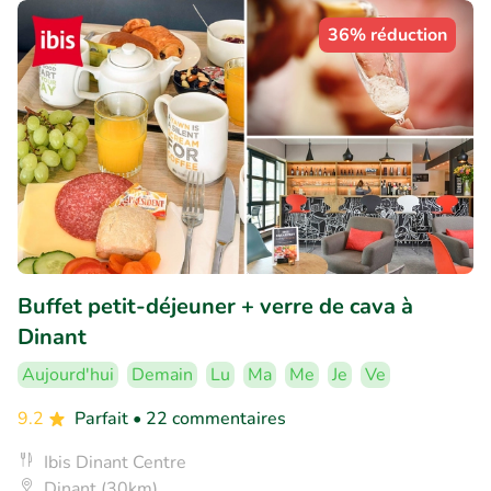
36% réduction
Buffet petit-déjeuner + verre de cava à
Dinant
Aujourd'hui
Demain
Lu
Ma
Me
Je
Ve
9.2
Parfait
• 22 commentaires
Ibis Dinant Centre
Dinant (30km)