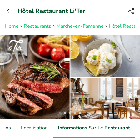
+31882050505
Hôtel Restaurant Li'Ter
Disponible jusqu'à 23:00 heures
Home
Restaurants
Marche-en-Famenne
Hôtel Restaur
hotos
Localisation
Informations Sur Le Restaurant