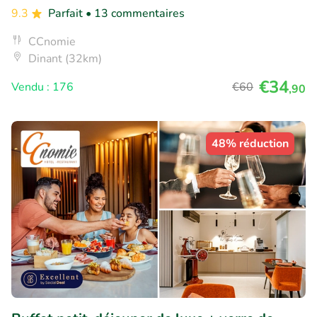
9.3
Parfait
• 13 commentaires
CCnomie
Dinant (32km)
€34
Vendu : 176
€60
,90
48% réduction