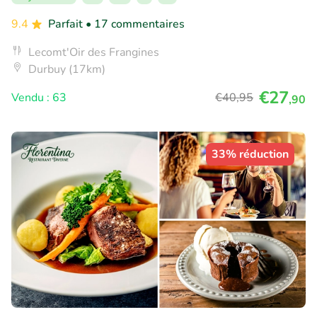
9.4
Parfait
• 17 commentaires
Lecomt'Oir des Frangines
Durbuy (17km)
€27
Vendu : 63
€40
,95
,90
33% réduction