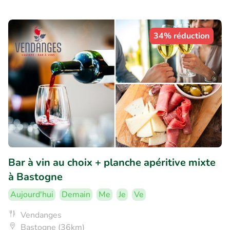
34% réduction
Bar à vin au choix + planche apéritive mixte
à Bastogne
Aujourd'hui
Demain
Me
Je
Ve
Vendanges
Bastogne (36km)