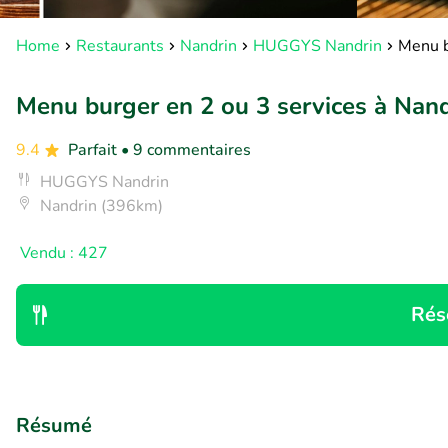
Home
Restaurants
Nandrin
HUGGYS Nandrin
Menu b
Menu burger en 2 ou 3 services à Nand
9.4
Parfait
• 9 commentaires
HUGGYS Nandrin
Nandrin (396km)
Vendu : 427
Rés
Résumé