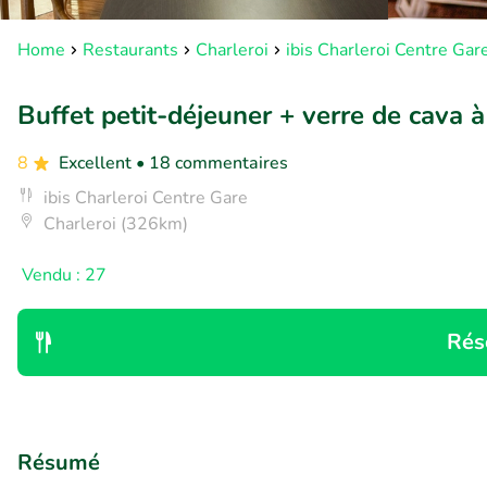
Home
Restaurants
Charleroi
ibis Charleroi Centre Gar
Buffet petit-déjeuner + verre de cava à
8
Excellent
• 18 commentaires
ibis Charleroi Centre Gare
Charleroi (326km)
Vendu : 27
Rés
Résumé