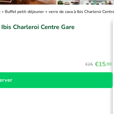
e
Buffet petit-déjeuner + verre de cava à Ibis Charleroi Centr
 Ibis Charleroi Centre Gare
€15
,90
€25
erver