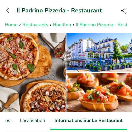
+31882050505
Il Padrino Pizzeria - Restaurant
Disponible jusqu'à 23:00 heures
Home
Restaurants
Bouillon
Il Padrino Pizzeria - Resta
hotos
Localisation
Informations Sur Le Restaurant