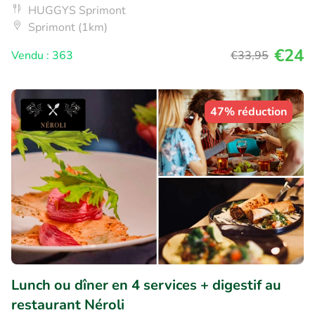
HUGGYS Sprimont
Sprimont (1km)
€24
Vendu : 363
€33
,95
47% réduction
Lunch ou dîner en 4 services + digestif au
restaurant Néroli