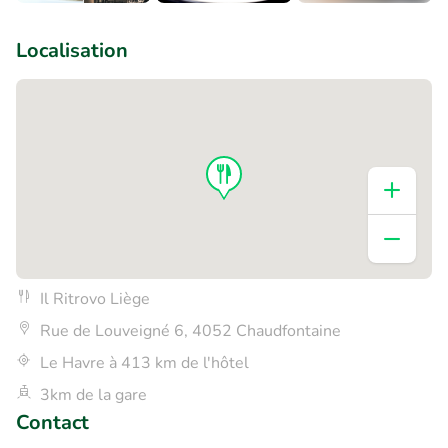
+4
Localisation
Il Ritrovo Liège
Rue de Louveigné 6, 4052 Chaudfontaine
Le Havre à 413 km de l'hôtel
3km de la gare
Contact