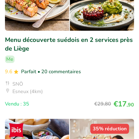
Menu découverte suédois en 2 services près
de Liège
Me
9.6
Parfait
• 20 commentaires
SNÖ
Esneux (4km)
€17
Vendu : 35
€29
,80
,90
35% réduction