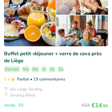
Buffet petit-déjeuner + verre de cava près
de Liège
Demain
Ma
Me
Je
Ve
Sa
9.4
Parfait
• 19 commentaires
ibis Liège Seraing
Seraing (6km)
€14
Vendu : 53
€23
,90