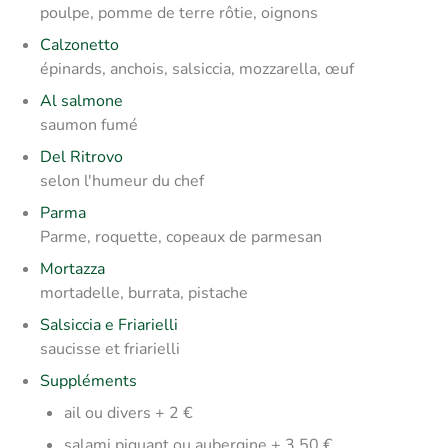
poulpe, pomme de terre rôtie, oignons
Calzonetto
épinards, anchois, salsiccia, mozzarella, œuf
Al salmone
saumon fumé
Del Ritrovo
selon l'humeur du chef
Parma
Parme, roquette, copeaux de parmesan
Mortazza
mortadelle, burrata, pistache
Salsiccia e Friarielli
saucisse et friarielli
Suppléments
ail ou divers + 2 €
salami piquant ou aubergine + 3,50 €