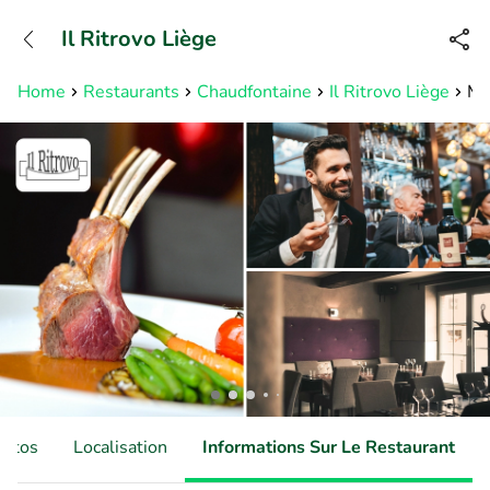
+31882050505
Il Ritrovo Liège
Disponible jusqu'à 23:00 heures
Home
Restaurants
Chaudfontaine
Il Ritrovo Liège
Me
hotos
Localisation
Informations Sur Le Restaurant