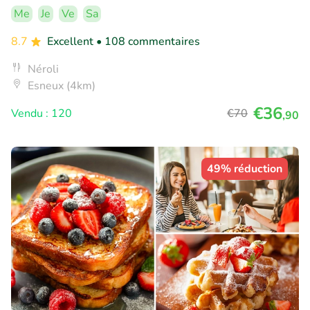
Me
Je
Ve
Sa
8.7
Excellent
• 108 commentaires
Néroli
Esneux (4km)
€36
Vendu : 120
€70
,90
49% réduction