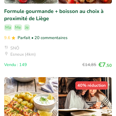
Formule gourmande + boisson au choix à
proximité de Liège
Ma
Me
Je
9.6
Parfait
• 20 commentaires
SNÖ
Esneux (4km)
€7
Vendu : 149
€14
,85
,50
40% réduction