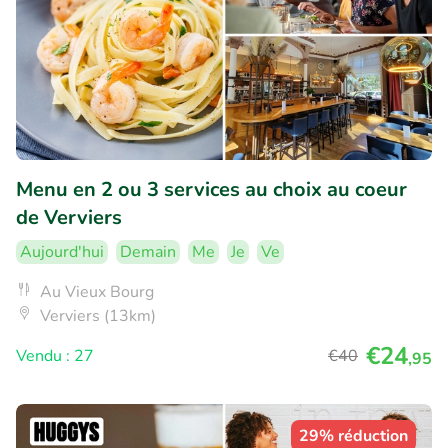
Menu en 2 ou 3 services au choix au coeur
de Verviers
Aujourd'hui
Demain
Me
Je
Ve
Au Vieux Bourg
Verviers (13km)
€24
Vendu : 27
€40
,95
29% réduction