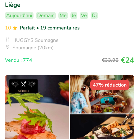
Liège
Aujourd'hui
Demain
Me
Je
Ve
Di
10
Parfait
• 19 commentaires
HUGGYS Soumagne
Soumagne (20km)
€24
Vendu : 774
€33
,95
47% réduction