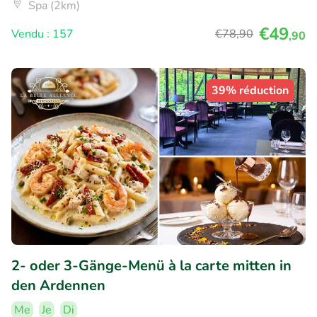
Spa (2km)
€49
Vendu : 157
€78
,90
,90
39% réduction
2- oder 3-Gänge-Menü à la carte mitten in
den Ardennen
Me
Je
Di