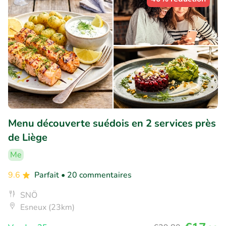
Menu découverte suédois en 2 services près
de Liège
Me
9.6
Parfait
• 20 commentaires
SNÖ
Esneux (23km)