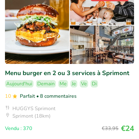
Menu burger en 2 ou 3 services à Sprimont
Aujourd'hui
Demain
Me
Je
Ve
Di
10
Parfait
• 8 commentaires
HUGGYS Sprimont
Sprimont (18km)
€24
Vendu : 370
€33
,95