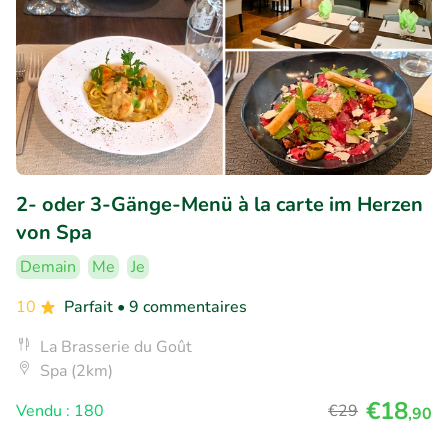
2- oder 3-Gänge-Menü à la carte im Herzen
von Spa
Demain
Me
Je
10
Parfait
• 9 commentaires
La Brasserie du Goût
Spa (2km)
€18
Vendu : 180
€29
,90