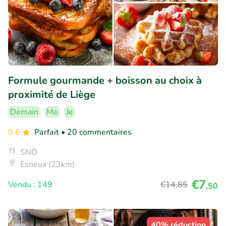
Formule gourmande + boisson au choix à
proximité de Liège
Demain
Me
Je
9.6
Parfait
• 20 commentaires
SNÖ
Esneux (23km)
€7
Vendu : 149
€14
,85
,50
40% réduction