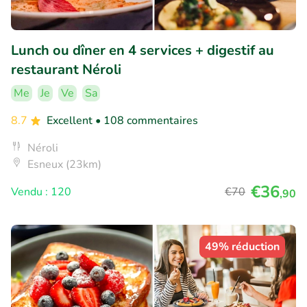
Lunch ou dîner en 4 services + digestif au
restaurant Néroli
Me
Je
Ve
Sa
8.7
Excellent
• 108 commentaires
Néroli
Esneux (23km)
€36
Vendu : 120
€70
,90
49% réduction