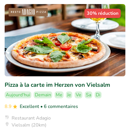
30% réduction
Pizza à la carte im Herzen von Vielsalm
Aujourd'hui
Demain
Me
Je
Ve
Sa
Di
8.9
Excellent
• 6 commentaires
Restaurant Adagio
Vielsalm (20km)