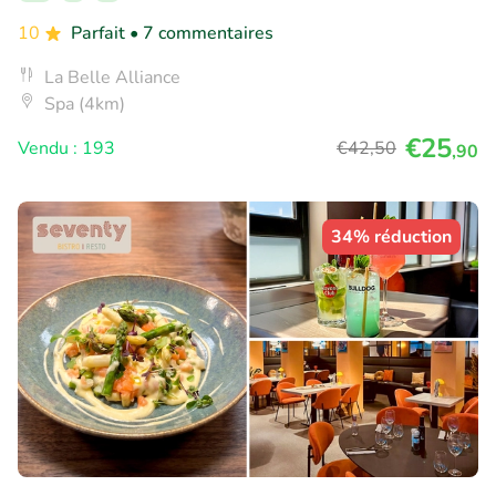
10
Parfait
• 7 commentaires
La Belle Alliance
Spa (4km)
€25
Vendu : 193
€42
,50
,90
34% réduction