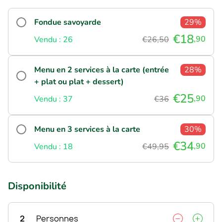
Fondue savoyarde
29%
€18
,90
Vendu : 26
€26,50
Menu en 2 services à la carte (entrée
28%
+ plat ou plat + dessert)
€25
,90
Vendu : 37
€36
Menu en 3 services à la carte
30%
€34
,90
Vendu : 18
€49,95
Disponibilité
2
Personnes