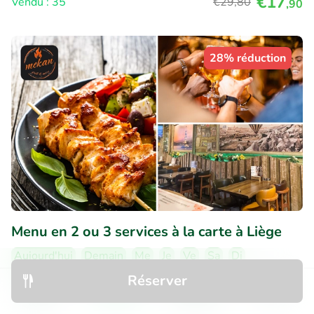
€17
Vendu : 35
€29
,80
,90
28% réduction
Menu en 2 ou 3 services à la carte à Liège
Aujourd'hui
Demain
Me
Je
Ve
Sa
Di
Réserver
8
Excellent
• 40 commentaires
Découvrir
Rechercher
Réservations
Menu
Mekan