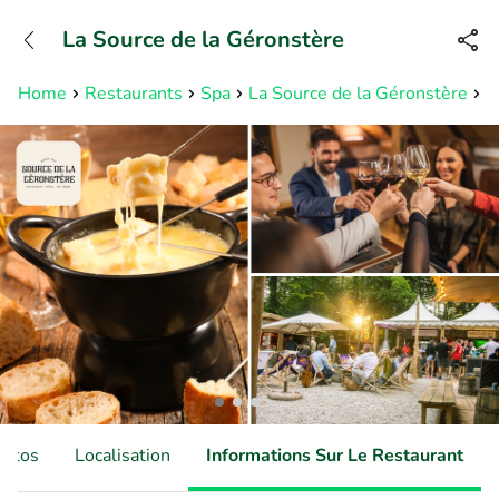
+31882050505
La Source de la Géronstère
Disponible jusqu'à 23:00 heures
Home
Restaurants
Spa
La Source de la Géronstère
F
hotos
Localisation
Informations Sur Le Restaurant