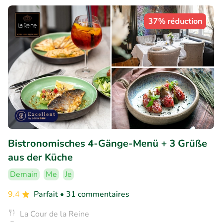
37% réduction
Bistronomisches 4-Gänge-Menü + 3 Grüße
aus der Küche
Demain
Me
Je
9.4
Parfait
• 31 commentaires
La Cour de la Reine