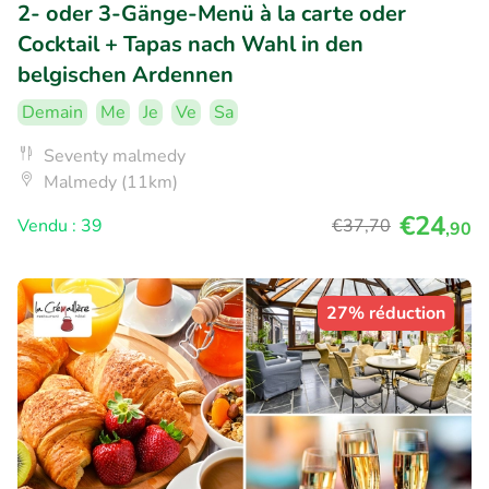
2- oder 3-Gänge-Menü à la carte oder
Cocktail + Tapas nach Wahl in den
belgischen Ardennen
Demain
Me
Je
Ve
Sa
Seventy malmedy
Malmedy (11km)
€24
Vendu : 39
€37
,70
,90
27% réduction