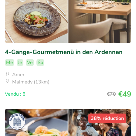
4-Gänge-Gourmetmenü in den Ardennen
Me
Je
Ve
Sa
Amer
Malmedy (13km)
€49
Vendu : 6
€70
38% réduction