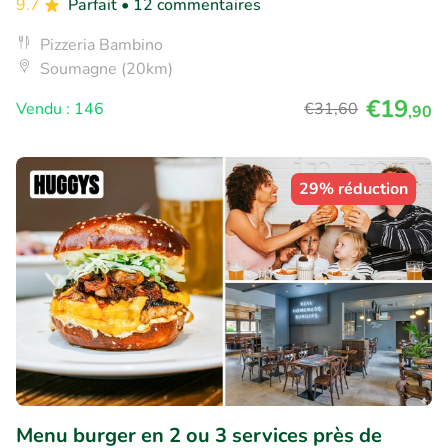
9.7
Parfait
• 12 commentaires
Pizzeria Bambino
Soumagne (20km)
€19
Vendu : 146
€31
,60
,90
29% réduction
Menu burger en 2 ou 3 services près de