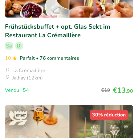
Frühstücksbuffet + opt. Glas Sekt im
Restaurant La Crémaillère
Sa
Di
10
Parfait
• 76 commentaires
La Crémaillère
Jalhay (12km)
€13
Vendu : 54
€19
,90
30% réduction