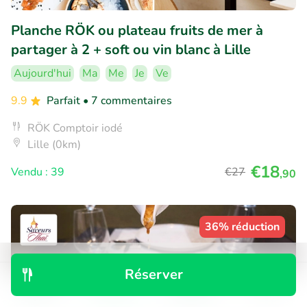
Planche RÖK ou plateau fruits de mer à
partager à 2 + soft ou vin blanc à Lille
Aujourd'hui
Ma
Me
Je
Ve
9.9
Parfait
• 7 commentaires
RÖK Comptoir iodé
Lille (0km)
€18
Vendu : 39
€27
,90
36% réduction
Réserver
Découvrir
Rechercher
Réservations
Menu