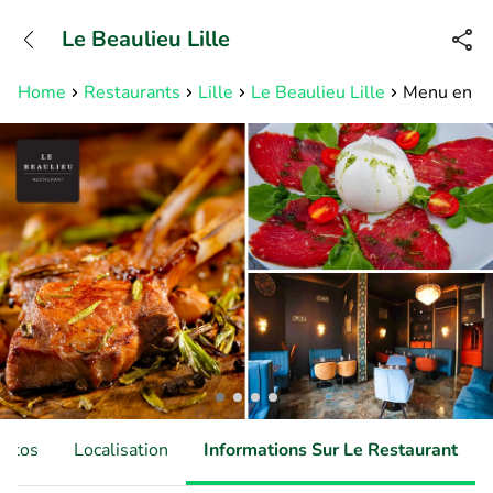
+31882050505
Le Beaulieu Lille
Disponible jusqu'à 23:00 heures
Home
Restaurants
Lille
Le Beaulieu Lille
Menu en 2 o
hotos
Localisation
Informations Sur Le Restaurant