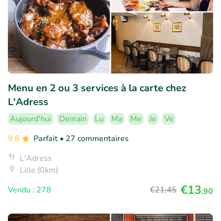
Menu en 2 ou 3 services à la carte chez
L'Adress
Aujourd'hui
Demain
Lu
Ma
Me
Je
Ve
9.8
Parfait
• 27 commentaires
L'Adress
Lille (0km)
€13
Vendu : 278
€21
,45
,90