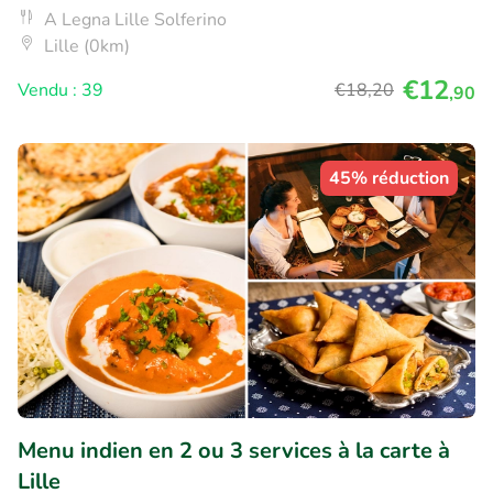
A Legna Lille Solferino
Lille (0km)
€12
Vendu : 39
€18
,20
,90
45% réduction
Menu indien en 2 ou 3 services à la carte à
Lille