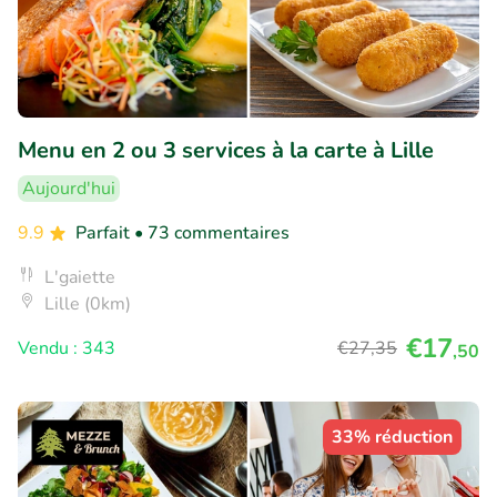
Menu en 2 ou 3 services à la carte à Lille
Aujourd'hui
9.9
Parfait
• 73 commentaires
L'gaiette
Lille (0km)
€17
Vendu : 343
€27
,35
,50
33% réduction