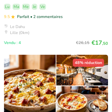
Lu
Ma
Me
Je
Ve
9.5
Parfait
• 2 commentaires
Le Dahu
Lille (0km)
€17
Vendu : 4
€26
,15
,50
48% réduction