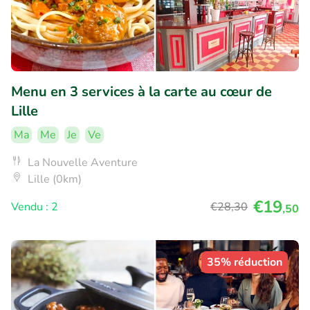
Menu en 3 services à la carte au cœur de
Lille
Ma
Me
Je
Ve
La Nouvelle Aventure
Lille (0km)
€19
Vendu : 2
€28
,30
,50
35% réduction