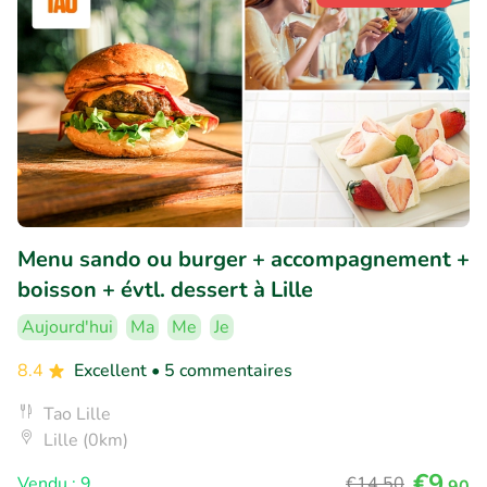
Menu sando ou burger + accompagnement +
boisson + évtl. dessert à Lille
Aujourd'hui
Ma
Me
Je
8.4
Excellent
• 5 commentaires
Tao Lille
Lille (0km)
€9
Vendu : 9
€14
,50
,90