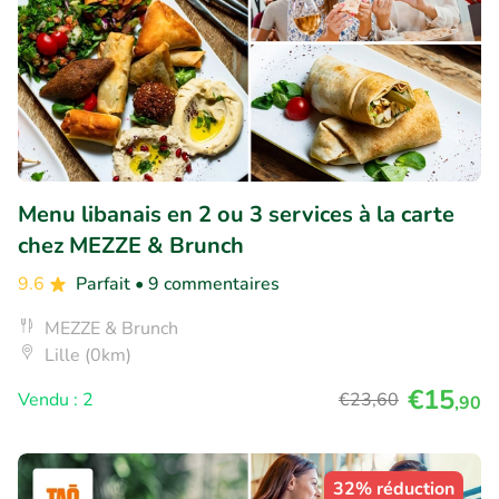
Menu libanais en 2 ou 3 services à la carte
chez MEZZE & Brunch
9.6
Parfait
• 9 commentaires
MEZZE & Brunch
Lille (0km)
€15
Vendu : 2
€23
,60
,90
32% réduction