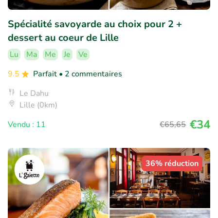
Spécialité savoyarde au choix pour 2 +
dessert au coeur de Lille
Lu
Ma
Me
Je
Ve
9.5
Parfait
• 2 commentaires
Le Dahu
Lille (0km)
€34
Vendu : 11
€65
,65
36% réduction