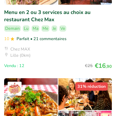
Menu en 2 ou 3 services au choix au
restaurant Chez Max
Demain
Lu
Ma
Me
Je
Ve
10
Parfait
• 21 commentaires
Chez MAX
Lille (0km)
€16
Vendu : 12
€25
,90
31% réduction