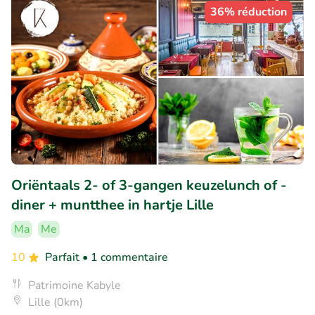
36% réduction
Oriëntaals 2- of 3-gangen keuzelunch of -
diner + muntthee in hartje Lille
Ma
Me
10
Parfait
• 1 commentaire
Patrimoine Kabyle
Lille (0km)