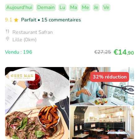
Aujourd'hui
Demain
Lu
Ma
Me
Je
Ve
9.1
Parfait
• 15 commentaires
Restaurant Safran
Lille (0km)
€14
Vendu : 196
€27
,25
,90
32% réduction