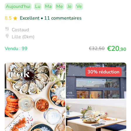
Aujourd'hui
Lu
Ma
Me
Je
Ve
8.5
Excellent
• 11 commentaires
Costaud
Lille (0km)
€20
Vendu : 99
€32
,50
,90
30% réduction