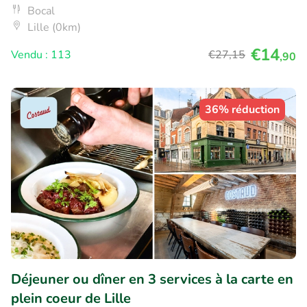
Bocal
Lille (0km)
€14
Vendu : 113
€27
,15
,90
36% réduction
Déjeuner ou dîner en 3 services à la carte en
plein coeur de Lille