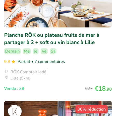
Planche RÖK ou plateau fruits de mer à
partager à 2 + soft ou vin blanc à Lille
Demain
Me
Je
Ve
Sa
9.9
Parfait
• 7 commentaires
RÖK Comptoir iodé
Lille (5km)
€18
Vendu : 39
€27
,90
36% réduction