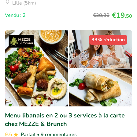
Lille (5km)
€19
Vendu : 2
€28
,30
,50
33% réduction
Menu libanais en 2 ou 3 services à la carte
chez MEZZE & Brunch
9.6
Parfait
• 9 commentaires