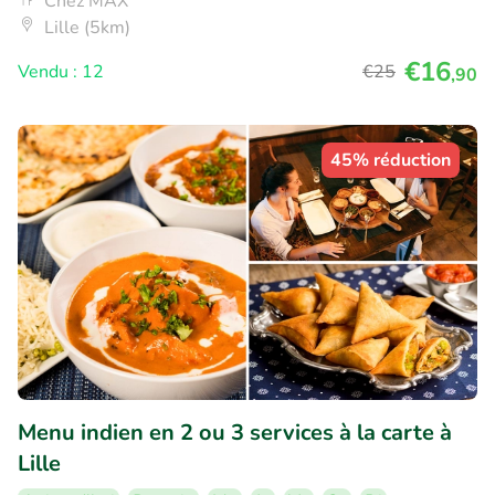
Chez MAX
Lille (5km)
€16
Vendu : 12
€25
,90
45% réduction
Menu indien en 2 ou 3 services à la carte à
Lille