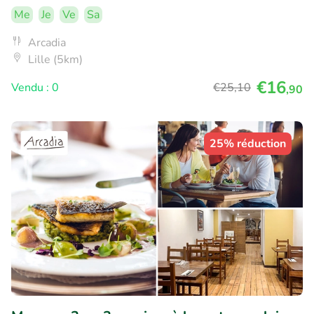
Me
Je
Ve
Sa
Arcadia
Lille (5km)
€16
Vendu : 0
€25
,10
,90
25% réduction