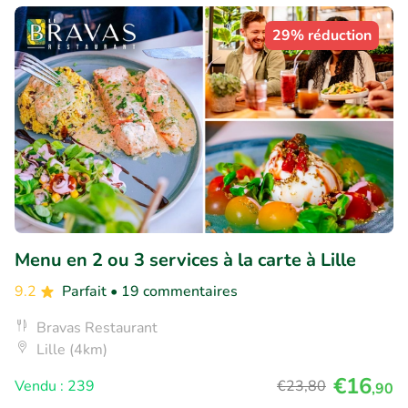
29% réduction
Menu en 2 ou 3 services à la carte à Lille
9.2
Parfait
• 19 commentaires
Bravas Restaurant
Lille (4km)
€16
Vendu : 239
€23
,80
,90