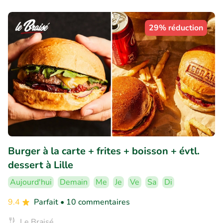
29% réduction
Burger à la carte + frites + boisson + évtl.
dessert à Lille
Aujourd'hui
Demain
Me
Je
Ve
Sa
Di
9.4
Parfait
• 10 commentaires
Le Braisé