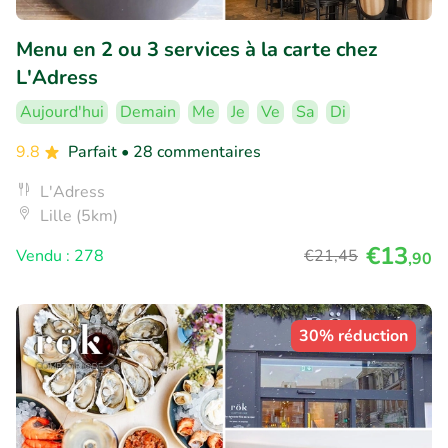
Menu en 2 ou 3 services à la carte chez
L'Adress
Aujourd'hui
Demain
Me
Je
Ve
Sa
Di
9.8
Parfait
• 28 commentaires
L'Adress
Lille (5km)
€13
Vendu : 278
€21
,45
,90
30% réduction