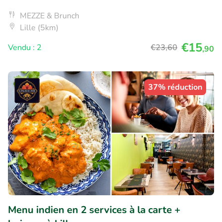
MEZZE & Brunch
Lille (5km)
€15
Vendu : 2
€23
,60
,90
37% réduction
Menu indien en 2 services à la carte +