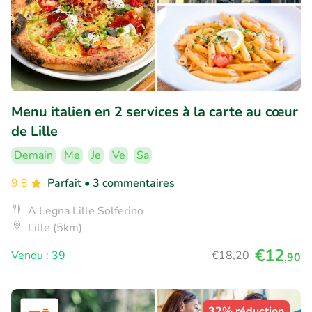
Menu italien en 2 services à la carte au cœur
de Lille
Demain
Me
Je
Ve
Sa
9.8
Parfait
• 3 commentaires
A Legna Lille Solferino
Lille (5km)
€12
Vendu : 39
€18
,20
,90
32% réduction