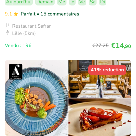
Aujourd'hui
Demain
Me
Je
Ve
Sa
Di
9.1
Parfait
• 15 commentaires
Restaurant Safran
Lille (5km)
€14
Vendu : 196
€27
,25
,90
41% réduction