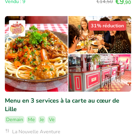
€9
Vendu : 9
€14
,50
,90
31% réduction
Menu en 3 services à la carte au cœur de
Lille
Demain
Me
Je
Ve
La Nouvelle Aventure