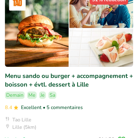
Menu sando ou burger + accompagnement +
boisson + évtl. dessert à Lille
Demain
Me
Je
Sa
8.4
Excellent
• 5 commentaires
Tao Lille
Lille (5km)