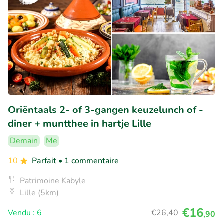
Oriëntaals 2- of 3-gangen keuzelunch of -
diner + muntthee in hartje Lille
Demain
Me
10
Parfait
• 1 commentaire
Patrimoine Kabyle
Lille (5km)
€16
Vendu : 6
€26
,40
,90