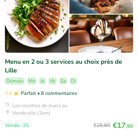
Menu en 2 ou 3 services au choix près de
Lille
Demain
Me
Je
Ve
Sa
Di
9.8
Parfait
• 8 commentaires
Les cocottes de Jean Lou
Vendeville (1km)
€17
Vendu : 25
€26
,80
,90