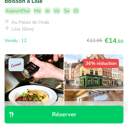
boisson à Lille
Aujourd'hui
Me
Je
Ve
Sa
Di
Au Palais de l'Inde
Lille (5km)
€14
Vendu : 12
€22
,95
,50
36% réduction
Réserver
Découvrir
Rechercher
Réservations
Menu