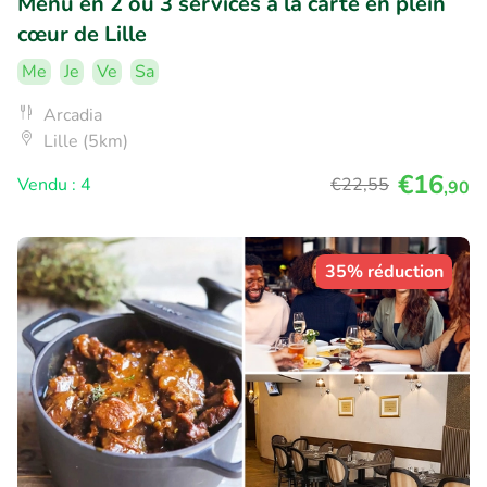
Menu en 2 ou 3 services à la carte en plein
cœur de Lille
Me
Je
Ve
Sa
Arcadia
Lille (5km)
€16
Vendu : 4
€22
,55
,90
35% réduction