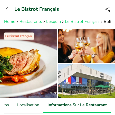
+31882050505
Le Bistrot Français
Disponible jusqu'à 23:00 heures
Home
Restaurants
Lesquin
Le Bistrot Français
Buffet
hotos
Localisation
Informations Sur Le Restaurant