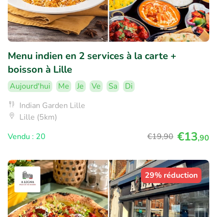
Menu indien en 2 services à la carte +
boisson à Lille
Aujourd'hui
Me
Je
Ve
Sa
Di
Indian Garden Lille
Lille (5km)
€13
Vendu : 20
€19
,90
,90
29% réduction