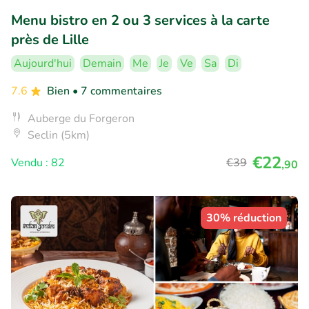
Menu bistro en 2 ou 3 services à la carte
près de Lille
Aujourd'hui
Demain
Me
Je
Ve
Sa
Di
7.6
Bien
• 7 commentaires
Auberge du Forgeron
Seclin (5km)
€22
Vendu : 82
€39
,90
30% réduction