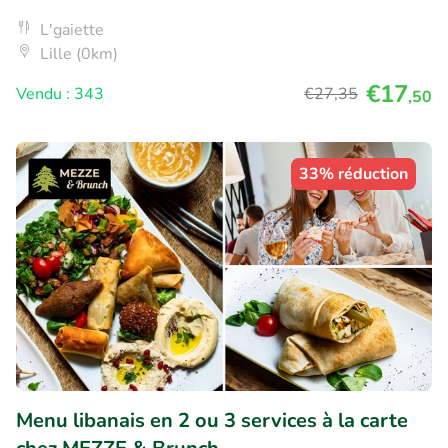
L'gaiette
Lille (0km)
€17
Vendu : 343
€27
,35
,50
33% réduction
Menu libanais en 2 ou 3 services à la carte