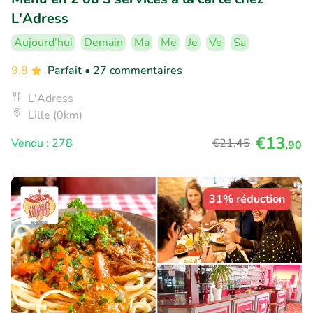
L'Adress
Aujourd'hui
Demain
Ma
Me
Je
Ve
Sa
9.8
Parfait
• 27 commentaires
L'Adress
Lille (0km)
€13
Vendu : 278
€21
,45
,90
31% réduction