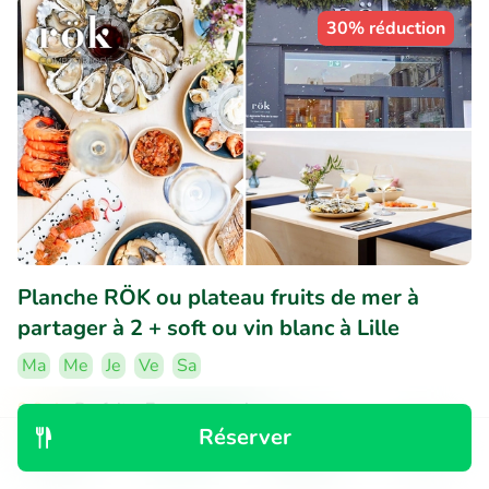
30% réduction
Planche RÖK ou plateau fruits de mer à
partager à 2 + soft ou vin blanc à Lille
Ma
Me
Je
Ve
Sa
9.9
Parfait
• 7 commentaires
Réserver
RÖK Comptoir iodé
Découvrir
Rechercher
Réservations
Menu
Lille (0km)