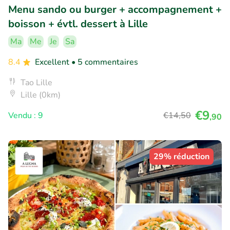
Menu sando ou burger + accompagnement +
boisson + évtl. dessert à Lille
Ma
Me
Je
Sa
8.4
Excellent
• 5 commentaires
Tao Lille
Lille (0km)
€9
Vendu : 9
€14
,50
,90
29% réduction