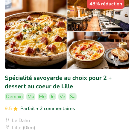
48% réduction
Spécialité savoyarde au choix pour 2 +
dessert au coeur de Lille
Demain
Ma
Me
Je
Ve
Sa
9.5
Parfait
• 2 commentaires
Le Dahu
Lille (0km)