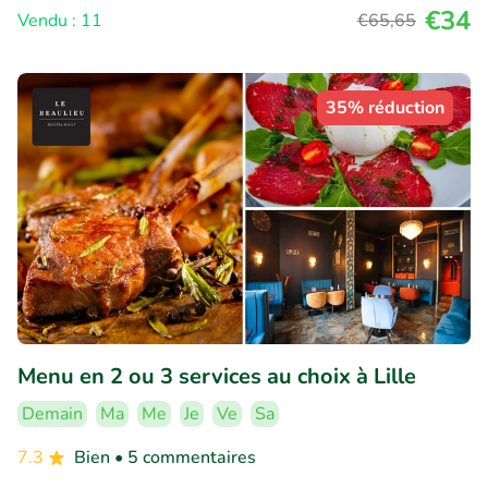
€34
Vendu : 11
€65
,65
35% réduction
Menu en 2 ou 3 services au choix à Lille
Demain
Ma
Me
Je
Ve
Sa
7.3
Bien
• 5 commentaires