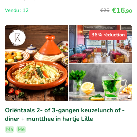
€16
Vendu : 12
€25
,90
36% réduction
Oriëntaals 2- of 3-gangen keuzelunch of -
diner + muntthee in hartje Lille
Ma
Me