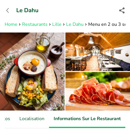
+31882050505
Le Dahu
Disponible jusqu'à 23:00 heures
Home
Restaurants
Lille
Le Dahu
Menu en 2 ou 3 serv
hotos
Localisation
Informations Sur Le Restaurant