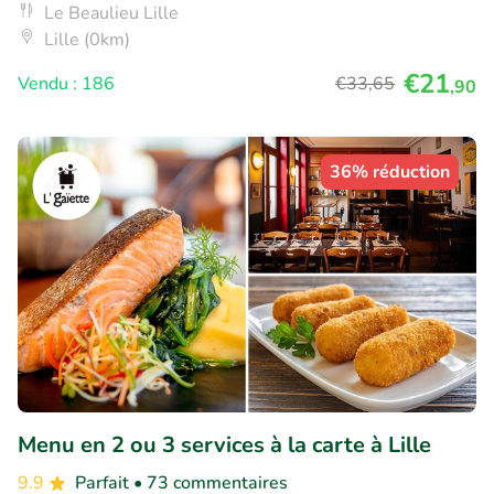
Le Beaulieu Lille
Lille (0km)
€21
Vendu : 186
€33
,65
,90
36% réduction
Menu en 2 ou 3 services à la carte à Lille
9.9
Parfait
• 73 commentaires