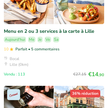
Menu en 2 ou 3 services à la carte à Lille
Aujourd'hui
Me
Je
Ve
Sa
10
Parfait
• 5 commentaires
Bocal
Lille (0km)
€14
Vendu : 113
€27
,15
,90
36% réduction