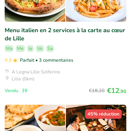
Menu italien en 2 services à la carte au cœur
de Lille
Ma
Me
Je
Ve
Sa
9.8
Parfait
• 3 commentaires
A Legna Lille Solferino
Lille (0km)
€12
Vendu : 39
€18
,20
,90
45% réduction