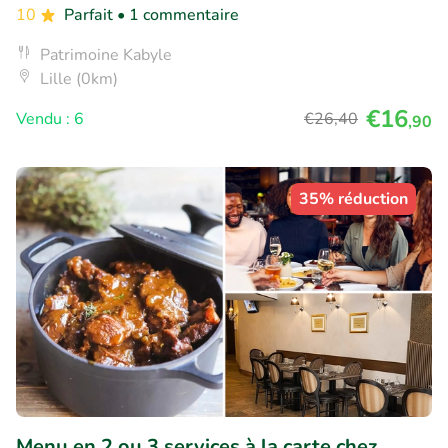
10
Parfait
• 1 commentaire
Patrimoine Kabyle
Lille (0km)
€16
Vendu : 6
€26
,40
,90
35% réduction
Menu en 2 ou 3 services à la carte chez