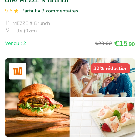
chez MEZZE & Brunch
9.6
Parfait
• 9 commentaires
MEZZE & Brunch
Lille (0km)
€15
Vendu : 2
€23
,60
,90
32% réduction