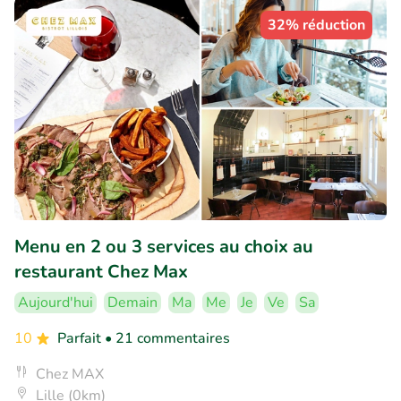
32% réduction
Menu en 2 ou 3 services au choix au
restaurant Chez Max
Aujourd'hui
Demain
Ma
Me
Je
Ve
Sa
10
Parfait
• 21 commentaires
Chez MAX
Lille (0km)