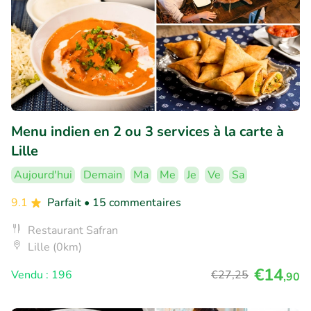
Menu indien en 2 ou 3 services à la carte à
Lille
Aujourd'hui
Demain
Ma
Me
Je
Ve
Sa
9.1
Parfait
• 15 commentaires
Restaurant Safran
Lille (0km)
€14
Vendu : 196
€27
,25
,90