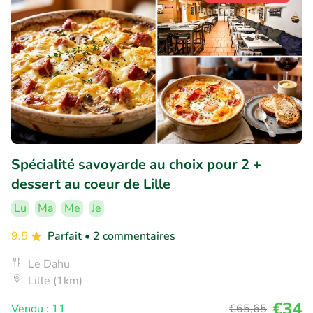
Spécialité savoyarde au choix pour 2 +
dessert au coeur de Lille
Lu
Ma
Me
Je
9.5
Parfait
• 2 commentaires
Le Dahu
Lille (1km)
€34
Vendu : 11
€65
,65