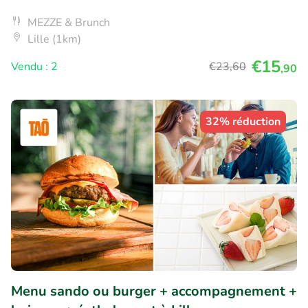
MEZZE & Brunch
Lille (1km)
€15
Vendu : 2
€23
,60
,90
32% réduction
Menu sando ou burger + accompagnement +