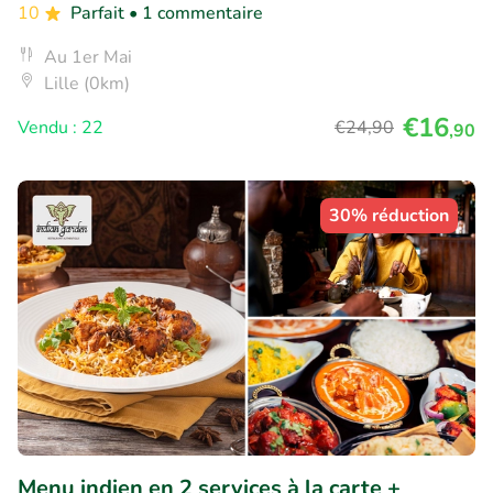
10
Parfait
• 1 commentaire
Au 1er Mai
Lille (0km)
€16
Vendu : 22
€24
,90
,90
30% réduction
Menu indien en 2 services à la carte +