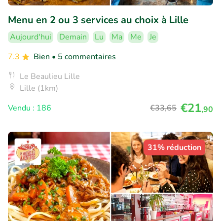
Menu en 2 ou 3 services au choix à Lille
Aujourd'hui
Demain
Lu
Ma
Me
Je
7.3
Bien
• 5 commentaires
Le Beaulieu Lille
Lille (1km)
€21
Vendu : 186
€33
,65
,90
31% réduction