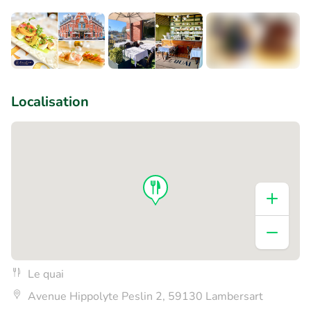
+2
Localisation
Le quai
Avenue Hippolyte Peslin 2, 59130 Lambersart