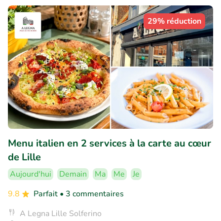
29% réduction
Menu italien en 2 services à la carte au cœur
de Lille
Aujourd'hui
Demain
Ma
Me
Je
9.8
Parfait
• 3 commentaires
A Legna Lille Solferino