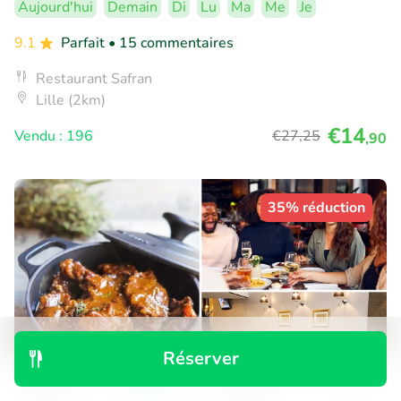
Aujourd'hui
Demain
Di
Lu
Ma
Me
Je
9.1
Parfait
• 15 commentaires
Restaurant Safran
Lille (2km)
€14
Vendu : 196
€27
,25
,90
35% réduction
Réserver
Découvrir
Rechercher
Réservations
Menu