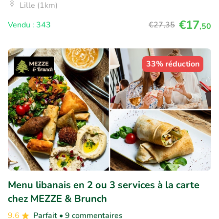
Lille (1km)
€17
Vendu : 343
€27
,35
,50
33% réduction
Menu libanais en 2 ou 3 services à la carte
chez MEZZE & Brunch
9.6
Parfait
• 9 commentaires