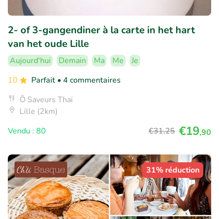
2- of 3-gangendiner à la carte in het hart
van het oude Lille
Aujourd'hui
Demain
Ma
Me
Je
10
Parfait
• 4 commentaires
Ô Saveurs Thaï
Lille (2km)
€19
Vendu : 80
€31
,25
,90
31% réduction