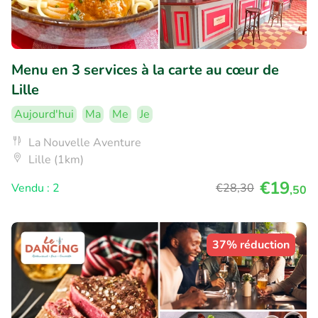
Menu en 3 services à la carte au cœur de
Lille
Aujourd'hui
Ma
Me
Je
La Nouvelle Aventure
Lille (1km)
€19
Vendu : 2
€28
,30
,50
37% réduction