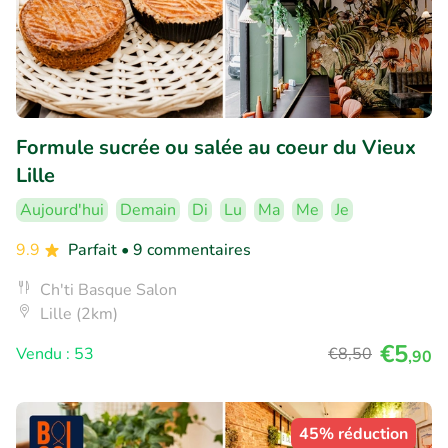
Formule sucrée ou salée au coeur du Vieux
Lille
Aujourd'hui
Demain
Di
Lu
Ma
Me
Je
9.9
Parfait
• 9 commentaires
Ch'ti Basque Salon
Lille (2km)
€5
Vendu : 53
€8
,50
,90
45% réduction