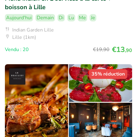
boisson à Lille
Aujourd'hui
Demain
Di
Lu
Me
Je
Indian Garden Lille
Lille (1km)
€13
Vendu : 20
€19
,90
,90
35% réduction