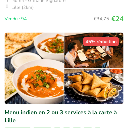
Numa - Grillade Signature
Lille (2km)
€24
Vendu : 94
€34
,75
45% réduction
Menu indien en 2 ou 3 services à la carte à
Lille