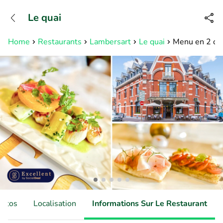
+31882050505
Le quai
Disponible jusqu'à 23:00 heures
Home
Restaurants
Lambersart
Le quai
Menu en 2 ou 3
hotos
Localisation
Informations Sur Le Restaurant