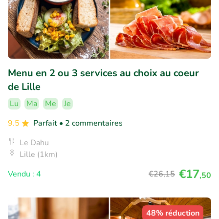
Menu en 2 ou 3 services au choix au coeur
de Lille
Lu
Ma
Me
Je
9.5
Parfait
• 2 commentaires
Le Dahu
Lille (1km)
€17
Vendu : 4
€26
,15
,50
48% réduction