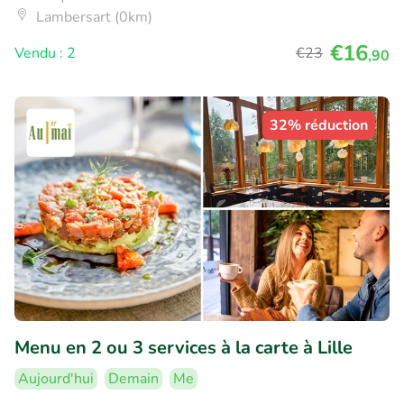
Lambersart (0km)
€16
Vendu : 2
€23
,90
32% réduction
Menu en 2 ou 3 services à la carte à Lille
Aujourd'hui
Demain
Me