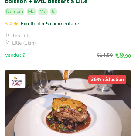
boisson + évtl. dessert à Lille
Demain
Ma
Me
Je
8.4
Excellent
• 5 commentaires
Tao Lille
Lille (1km)
€9
Vendu : 9
€14
,50
,90
36% réduction