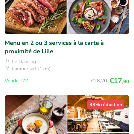
Menu en 2 ou 3 services à la carte à
proximité de Lille
Le Dancing
Lambersart (1km)
€17
Vendu : 22
€28
,20
,90
33% réduction