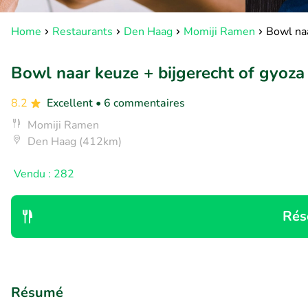
Home
Restaurants
Den Haag
Momiji Ramen
Bowl naa
Bowl naar keuze + bijgerecht of gyoza 
8.2
Excellent
• 6 commentaires
Momiji Ramen
Den Haag (412km)
Vendu : 282
Rés
Résumé