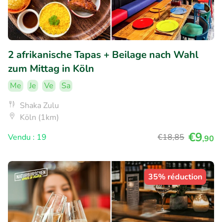
2 afrikanische Tapas + Beilage nach Wahl
zum Mittag in Köln
Me
Je
Ve
Sa
Shaka Zulu
Köln (1km)
€9
Vendu : 19
€18
,85
,90
35% réduction