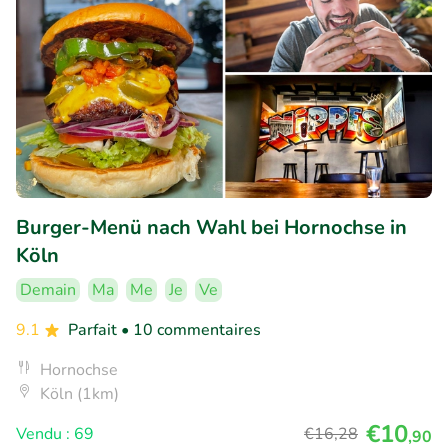
Burger-Menü nach Wahl bei Hornochse in
Köln
Demain
Ma
Me
Je
Ve
9.1
Parfait
• 10 commentaires
Hornochse
Köln (1km)
€10
Vendu : 69
€16
,28
,90