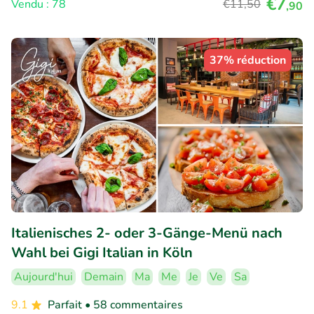
€7
Vendu : 78
€11
,50
,90
37% réduction
Italienisches 2- oder 3-Gänge-Menü nach
Wahl bei Gigi Italian in Köln
Aujourd'hui
Demain
Ma
Me
Je
Ve
Sa
9.1
Parfait
• 58 commentaires