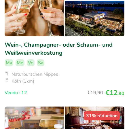
Wein-, Champagner- oder Schaum- und
Weißweinverkostung
Ma
Me
Ve
Sa
Naturburschen Nippes
Köln (1km)
€12
Vendu : 12
€19
,90
,90
31% réduction