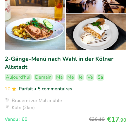
2-Gänge-Menü nach Wahl in der Kölner
Altstadt
Aujourd'hui
Demain
Ma
Me
Je
Ve
Sa
10
Parfait
• 5 commentaires
Brauerei zur Malzmühle
Köln (2km)
€17
Vendu : 60
€26
,10
,90