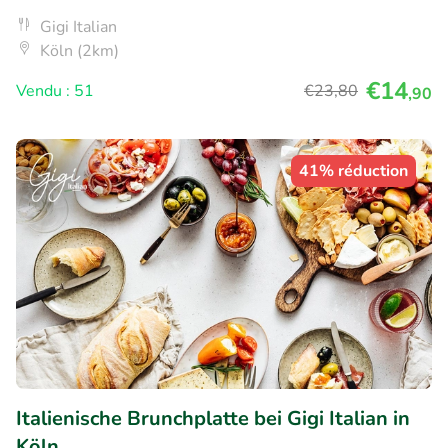
Gigi Italian
Köln (2km)
€14
Vendu : 51
€23
,80
,90
41% réduction
Italienische Brunchplatte bei Gigi Italian in
Köln