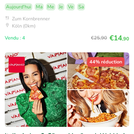
Aujourd'hui
Ma
Me
Je
Ve
Sa
Zum Kornbrenner
Köln (0km)
€14
Vendu : 4
€25
,90
,90
44% réduction