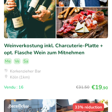
Weinverkostung inkl. Charcuterie-Platte +
opt. Flasche Wein zum Mitnehmen
Me
Ve
Sa
Korkenzieher Bar
Köln (1km)
€19
Vendu : 16
€31
,50
,90
33% réduction