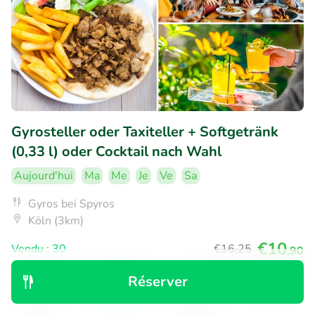
Gyrosteller oder Taxiteller + Softgetränk
(0,33 l) oder Cocktail nach Wahl
Aujourd'hui
Ma
Me
Je
Ve
Sa
Gyros bei Spyros
Köln (3km)
€10
Vendu : 30
€16
,25
,90
Réserver
Découvrir
Rechercher
Réservations
Menu
42% réduction