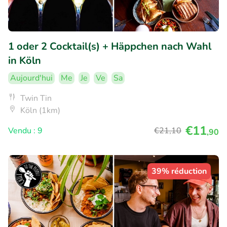
1 oder 2 Cocktail(s) + Häppchen nach Wahl
in Köln
Aujourd'hui
Me
Je
Ve
Sa
Twin Tin
Köln (1km)
€11
Vendu : 9
€21
,10
,90
39% réduction