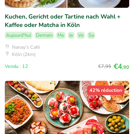
Kuchen, Gericht oder Tartine nach Wahl +
Kaffee oder Matcha in Köln
Aujourd'hui
Demain
Me
Je
Ve
Sa
Nanay's Café
Köln (2km)
€4
Vendu : 12
€7
,95
,90
42% réduction