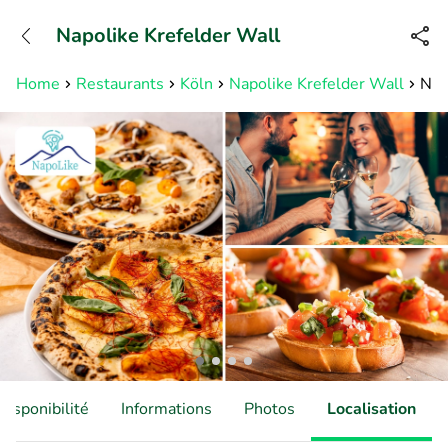
+31882050505
Napolike Krefelder Wall
Disponible jusqu'à 23:00 heures
Home
Restaurants
Köln
Napolike Krefelder Wall
Nea
Disponibilité
Informations
Photos
Localisation