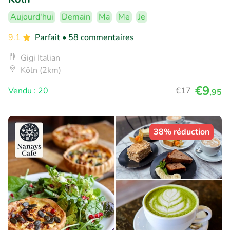
Aujourd'hui
Demain
Ma
Me
Je
9.1
Parfait
• 58 commentaires
Gigi Italian
Köln (2km)
€9
Vendu : 20
€17
,95
38% réduction