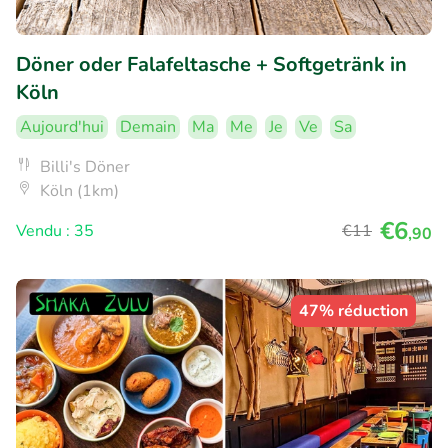
Döner oder Falafeltasche + Softgetränk in
Köln
Aujourd'hui
Demain
Ma
Me
Je
Ve
Sa
Billi's Döner
Köln (1km)
€6
Vendu : 35
€11
,90
47% réduction