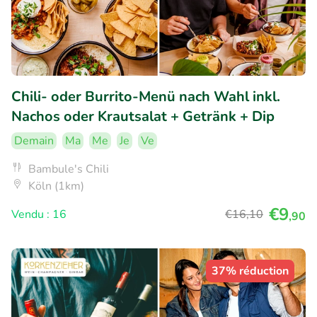
Chili- oder Burrito-Menü nach Wahl inkl.
Nachos oder Krautsalat + Getränk + Dip
Demain
Ma
Me
Je
Ve
Bambule's Chili
Köln (1km)
€9
Vendu : 16
€16
,10
,90
37% réduction