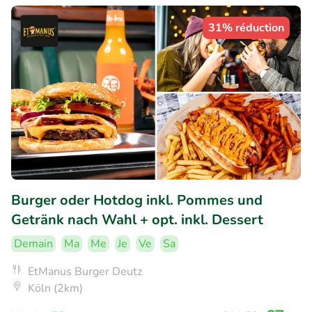
31% réduction
Burger oder Hotdog inkl. Pommes und
Getränk nach Wahl + opt. inkl. Dessert
Demain
Ma
Me
Je
Ve
Sa
EtManus Burger Deutz
Köln (2km)