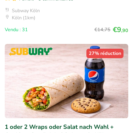
Subway Köln
Köln (1km)
€9
Vendu : 31
€14
,75
,90
27% réduction
1 oder 2 Wraps oder Salat nach Wahl +