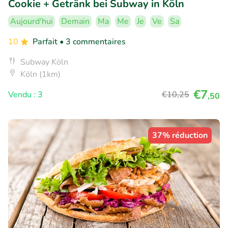
Cookie + Getränk bei Subway in Köln
Aujourd'hui
Demain
Ma
Me
Je
Ve
Sa
10
Parfait
• 3 commentaires
Subway Köln
Köln (1km)
€7
Vendu : 3
€10
,25
,50
37% réduction