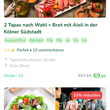
2 Tapas nach Wahl + Brot mit Aioli in der
Kölner Südstadt
Aujourd'hui
Demain
Ma
Me
Je
Ve
Sa
9.6
Parfait
• 10 commentaires
TapaVinho Bonner Straße
Köln (3km)
€9
Vendu : 12
€17
,10
,90
33% réduction