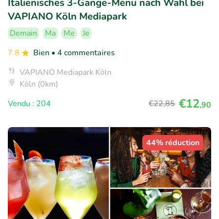
Italienisches 3-Gänge-Menü nach Wahl bei
VAPIANO Köln Mediapark
Demain
Ma
Me
Je
7.8
Bien
• 4 commentaires
VAPIANO Mediapark Köln
Köln (0km)
€12
Vendu : 204
€22
,85
,90
44% réduction