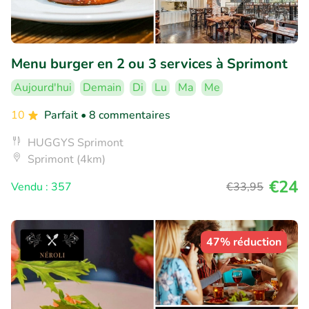
Menu burger en 2 ou 3 services à Sprimont
Aujourd'hui
Demain
Di
Lu
Ma
Me
10
Parfait
• 8 commentaires
HUGGYS Sprimont
Sprimont (4km)
€24
Vendu : 357
€33
,95
47% réduction