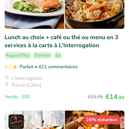
Lunch au choix + café ou thé ou menu en 3
services à la carte à L'Interrogation
Aujourd'hui
Demain
Sa
9.1
Parfait
• 421 commentaires
L'Interrogation
Fléron (12km)
€14
Vendu : 300
€22
,35
,90
28% réduction