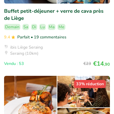
Buffet petit-déjeuner + verre de cava près
de Liège
Demain
Sa
Di
Lu
Ma
Me
9.4
Parfait
• 19 commentaires
ibis Liège Seraing
Seraing (10km)
€14
Vendu : 53
€23
,90
33% réduction