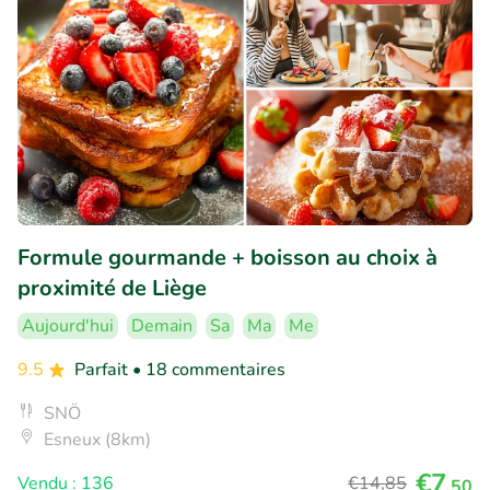
Formule gourmande + boisson au choix à
proximité de Liège
Aujourd'hui
Demain
Sa
Ma
Me
9.5
Parfait
• 18 commentaires
SNÖ
Esneux (8km)
€7
Vendu : 136
€14
,85
,50