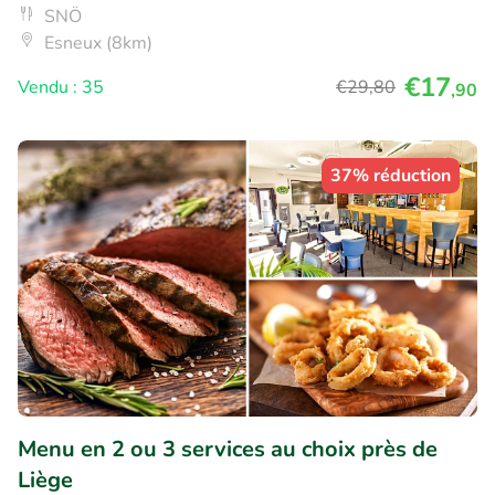
SNÖ
Esneux (8km)
€17
Vendu : 35
€29
,80
,90
37% réduction
Menu en 2 ou 3 services au choix près de
Liège