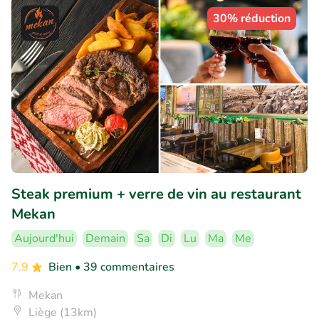
30% réduction
Steak premium + verre de vin au restaurant
Mekan
Aujourd'hui
Demain
Sa
Di
Lu
Ma
Me
7.9
Bien
• 39 commentaires
Mekan
Liège (13km)