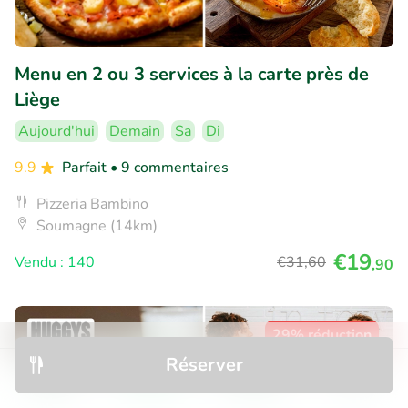
Menu en 2 ou 3 services à la carte près de
Liège
Aujourd'hui
Demain
Sa
Di
9.9
Parfait
• 9 commentaires
Pizzeria Bambino
Soumagne (14km)
€19
Vendu : 140
€31
,60
,90
29% réduction
Réserver
Découvrir
Rechercher
Réservations
Menu