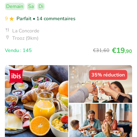
Demain
Sa
Di
9
Parfait
• 14 commentaires
La Concorde
Trooz (9km)
€19
Vendu : 145
€31
,60
,90
35% réduction