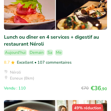
Lunch ou dîner en 4 services + digestif au
restaurant Néroli
Aujourd'hui
Demain
Sa
Me
8.7
Excellent
• 107 commentaires
Néroli
Esneux (8km)
€36
Vendu : 110
€70
,90
49% réduction