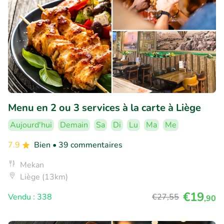
Menu en 2 ou 3 services à la carte à Liège
Aujourd'hui
Demain
Sa
Di
Lu
Ma
Me
7.9
Bien
• 39 commentaires
Mekan
Liège (13km)
€19
Vendu : 338
€27
,55
,90