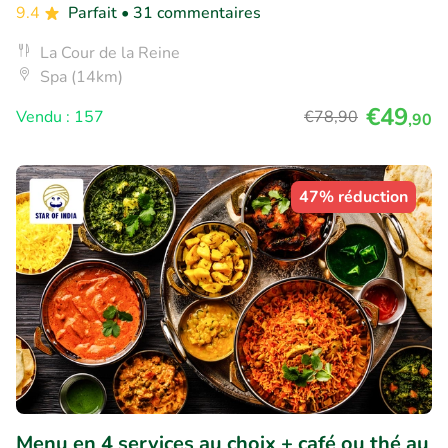
9.4
Parfait
• 31 commentaires
La Cour de la Reine
Spa (14km)
€49
Vendu : 157
€78
,90
,90
47% réduction
Menu en 4 services au choix + café ou thé au