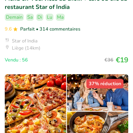
restaurant Star of India
Demain
Sa
Di
Lu
Ma
9.6
Parfait
• 314 commentaires
Star of India
Liège (14km)
€19
Vendu : 56
€36
37% réduction