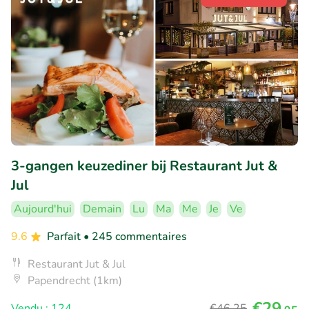
3-gangen keuzediner bij Restaurant Jut &
Jul
Aujourd'hui
Demain
Lu
Ma
Me
Je
Ve
9.6
Parfait
• 245 commentaires
Restaurant Jut & Jul
Papendrecht (1km)
€29
Vendu : 124
€46
,25