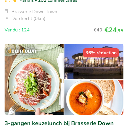
9.7
Parfait
• 252 commentaires
Brasserie Down Town
Dordrecht (0km)
€24
Vendu : 124
€40
,95
36% réduction
3-gangen keuzelunch bij Brasserie Down