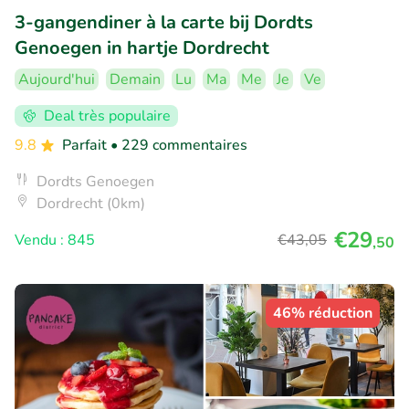
3-gangendiner à la carte bij Dordts
Genoegen in hartje Dordrecht
Aujourd'hui
Demain
Lu
Ma
Me
Je
Ve
Deal très populaire
9.8
Parfait
• 229 commentaires
Dordts Genoegen
Dordrecht (0km)
€29
Vendu : 845
€43
,05
,50
46% réduction