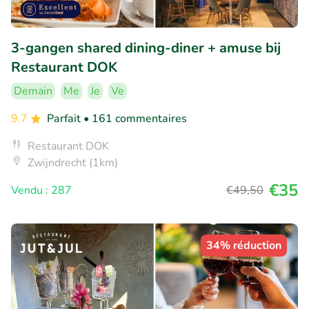
3-gangen shared dining-diner + amuse bij
Restaurant DOK
Demain
Me
Je
Ve
9.7
Parfait
• 161 commentaires
Restaurant DOK
Zwijndrecht (1km)
€35
Vendu : 287
€49
,50
34% réduction