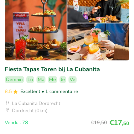
Fiesta Tapas Toren bij La Cubanita
Demain
Lu
Ma
Me
Je
Ve
8.5
Excellent
• 1 commentaire
La Cubanita Dordrecht
Dordrecht (0km)
€17
Vendu : 78
€19
,50
,50