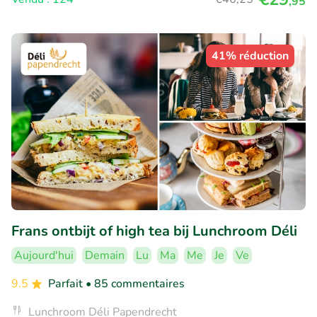
,95
41% réduction
Frans ontbijt of high tea bij Lunchroom Déli
Aujourd'hui
Demain
Lu
Ma
Me
Je
Ve
9.5
Parfait
• 85 commentaires
Lunchroom Déli Papendrecht