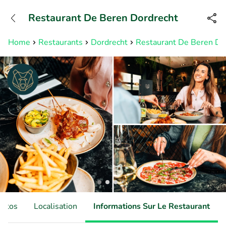
+31882050505
Restaurant De Beren Dordrecht
Disponible jusqu'à 23:00 heures
Home
Restaurants
Dordrecht
Restaurant De Beren Do
hotos
Localisation
Informations Sur Le Restaurant