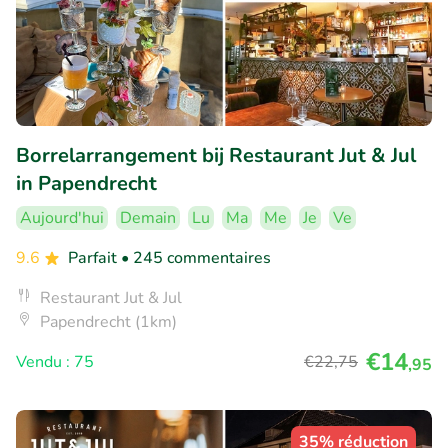
Borrelarrangement bij Restaurant Jut & Jul
in Papendrecht
Aujourd'hui
Demain
Lu
Ma
Me
Je
Ve
9.6
Parfait
• 245 commentaires
Restaurant Jut & Jul
Papendrecht (1km)
€14
Vendu : 75
€22
,75
,95
35% réduction