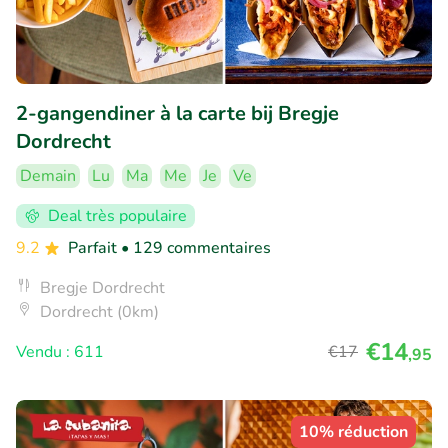
2-gangendiner à la carte bij Bregje
Dordrecht
Demain
Lu
Ma
Me
Je
Ve
Deal très populaire
9.2
Parfait
• 129 commentaires
Bregje Dordrecht
Dordrecht (0km)
€14
Vendu : 611
€17
,95
10% réduction