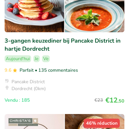
3-gangen keuzediner bij Pancake District in
hartje Dordrecht
Aujourd'hui
Je
Ve
9.6
Parfait
• 135 commentaires
Pancake District
Dordrecht (0km)
€12
Vendu : 185
€23
,50
46% réduction