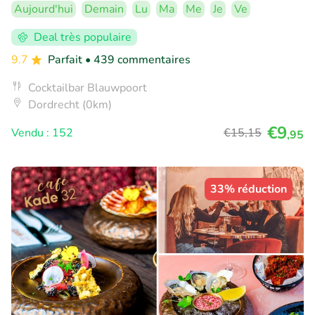
Aujourd'hui
Demain
Lu
Ma
Me
Je
Ve
Deal très populaire
9.7
Parfait
• 439 commentaires
Cocktailbar Blauwpoort
Dordrecht (0km)
€9
Vendu : 152
€15
,15
,95
33% réduction