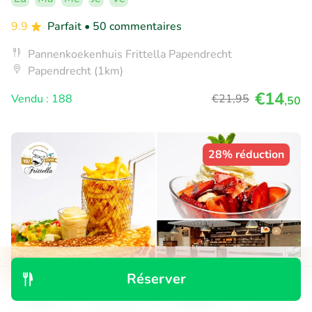
9.9
Parfait
• 50 commentaires
Pannenkoekenhuis Frittella Papendrecht
Papendrecht (1km)
€14
Vendu : 188
€21
,95
,50
28% réduction
Réserver
Découvrir
Rechercher
Réservations
Menu