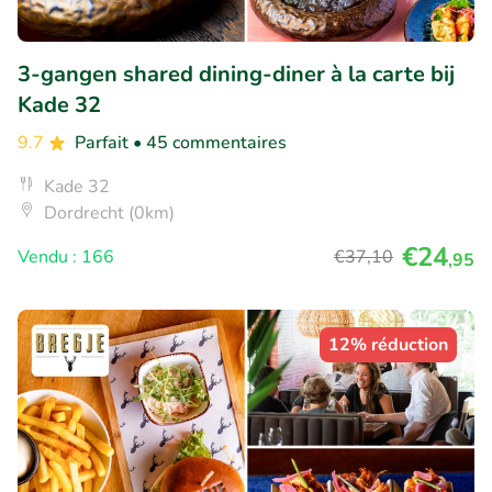
3-gangen shared dining-diner à la carte bij
Kade 32
9.7
Parfait
• 45 commentaires
Kade 32
Dordrecht (0km)
€24
Vendu : 166
€37
,10
,95
12% réduction