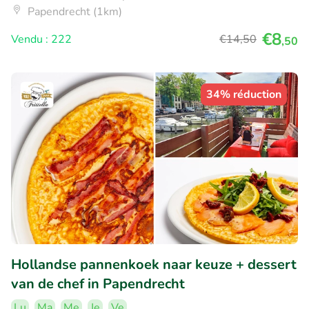
Papendrecht (1km)
€8
Vendu : 222
€14
,50
,50
34% réduction
Hollandse pannenkoek naar keuze + dessert
van de chef in Papendrecht
Lu
Ma
Me
Je
Ve