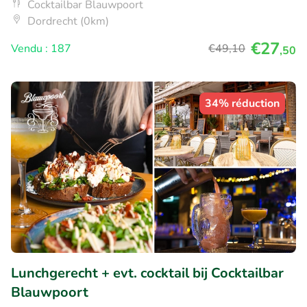
Cocktailbar Blauwpoort
Dordrecht (0km)
€27
Vendu : 187
€49
,10
,50
34% réduction
Lunchgerecht + evt. cocktail bij Cocktailbar
Blauwpoort