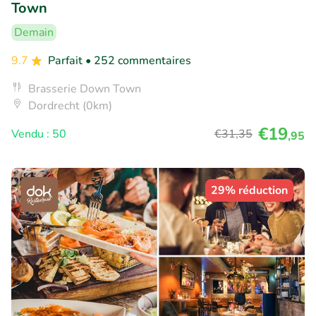
Town
Demain
9.7
Parfait
• 252 commentaires
Brasserie Down Town
Dordrecht (0km)
€19
Vendu : 50
€31
,35
,95
29% réduction