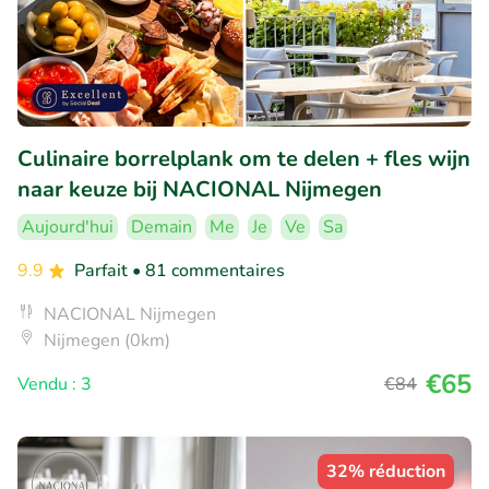
Culinaire borrelplank om te delen + fles wijn
naar keuze bij NACIONAL Nijmegen
Aujourd'hui
Demain
Me
Je
Ve
Sa
9.9
Parfait
• 81 commentaires
NACIONAL Nijmegen
Nijmegen (0km)
€65
Vendu : 3
€84
32% réduction