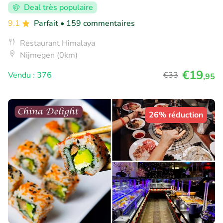
Deal très populaire
9.1
Parfait
• 159 commentaires
Restaurant Himalaya
Nijmegen (0km)
€19
Vendu : 376
€33
,95
26% réduction