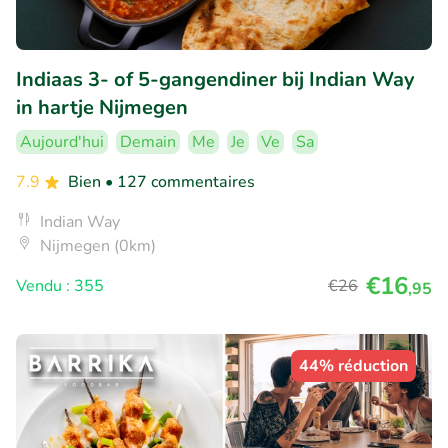
Indiaas 3- of 5-gangendiner bij Indian Way
in hartje Nijmegen
Aujourd'hui
Demain
Me
Je
Ve
Sa
7.9
Bien
• 127 commentaires
Indian Way
Nijmegen (0km)
€16
Vendu : 355
€26
,95
44% réduction