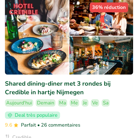
36% réduction
Shared dining-diner met 3 rondes bij
Credible in hartje Nijmegen
Aujourd'hui
Demain
Ma
Me
Je
Ve
Sa
Deal très populaire
9.6
Parfait
• 26 commentaires
Credible