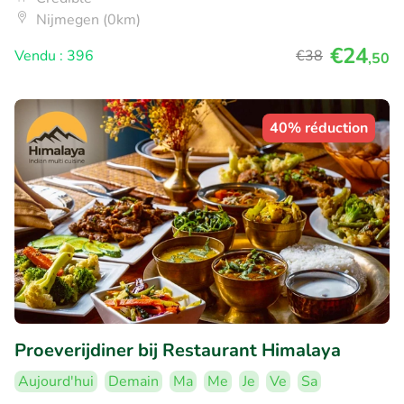
Nijmegen (0km)
€24
Vendu : 396
€38
,50
40% réduction
Proeverijdiner bij Restaurant Himalaya
Aujourd'hui
Demain
Ma
Me
Je
Ve
Sa