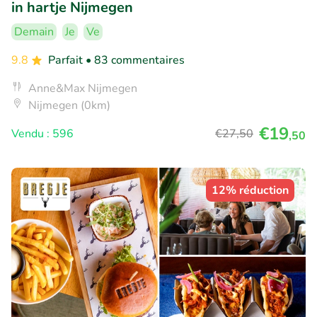
in hartje Nijmegen
Demain
Je
Ve
9.8
Parfait
• 83 commentaires
Anne&Max Nijmegen
Nijmegen (0km)
€19
Vendu : 596
€27
,50
,50
12% réduction