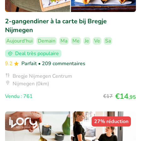
2-gangendiner à la carte bij Bregje
Nijmegen
Aujourd'hui
Demain
Ma
Me
Je
Ve
Sa
Deal très populaire
9.2
Parfait
• 209 commentaires
Bregje Nijmegen Centrum
Nijmegen (0km)
€14
Vendu : 761
€17
,95
27% réduction