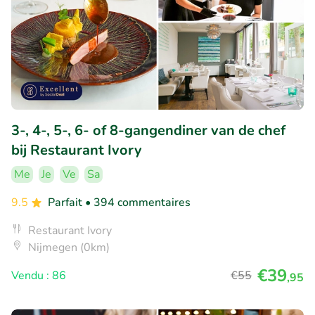
3-, 4-, 5-, 6- of 8-gangendiner van de chef
bij Restaurant Ivory
Me
Je
Ve
Sa
9.5
Parfait
• 394 commentaires
Restaurant Ivory
Nijmegen (0km)
€39
Vendu : 86
€55
,95