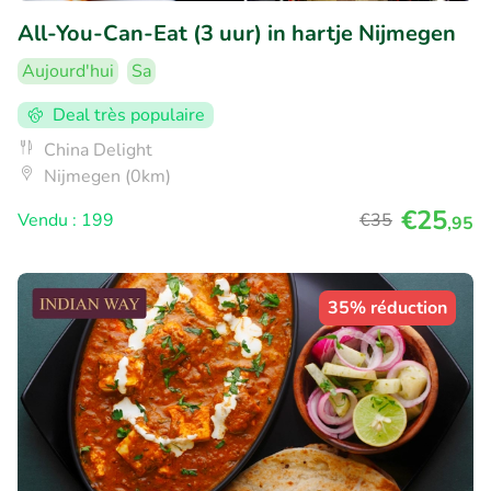
All-You-Can-Eat (3 uur) in hartje Nijmegen
Aujourd'hui
Sa
Deal très populaire
China Delight
Nijmegen (0km)
€25
Vendu : 199
€35
,95
35% réduction