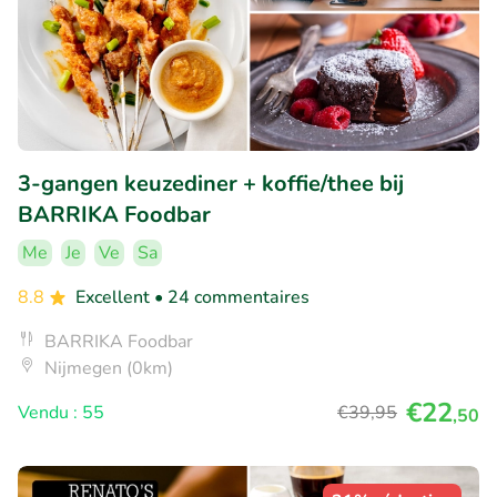
3-gangen keuzediner + koffie/thee bij
BARRIKA Foodbar
Me
Je
Ve
Sa
8.8
Excellent
• 24 commentaires
BARRIKA Foodbar
Nijmegen (0km)
€22
Vendu : 55
€39
,95
,50