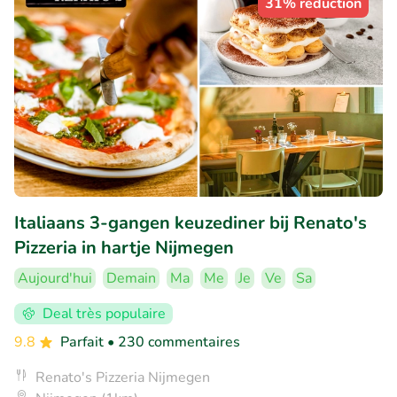
31% réduction
Italiaans 3-gangen keuzediner bij Renato's
Pizzeria in hartje Nijmegen
Aujourd'hui
Demain
Ma
Me
Je
Ve
Sa
Deal très populaire
9.8
Parfait
• 230 commentaires
Renato's Pizzeria Nijmegen