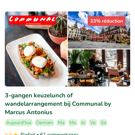
33% réduction
3-gangen keuzelunch of
wandelarrangement bij Communal by
Marcus Antonius
Aujourd'hui
Demain
Ma
Me
Je
Ve
Sa
9.8
Parfait
• 61 commentaires