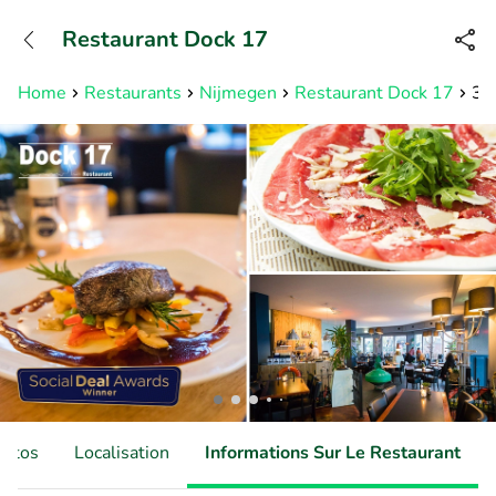
+31882050505
Restaurant Dock 17
Disponible jusqu'à 23:00 heures
Home
Restaurants
Nijmegen
Restaurant Dock 17
3-g
hotos
Localisation
Informations Sur Le Restaurant