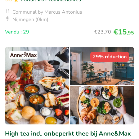
Communal by Marcus Antonius
Nijmegen (0km)
€15
Vendu : 29
€23
,70
,95
29% réduction
High tea incl. onbeperkt thee bij Anne&Max