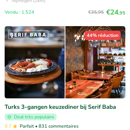
Nijmegen (1km)
€24
Vendu : 1.524
€35
,95
,95
44% réduction
Turks 3-gangen keuzediner bij Serif Baba
Deal très populaire
9.7
Parfait
• 831 commentaires