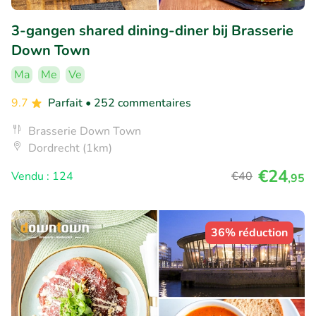
3-gangen shared dining-diner bij Brasserie
Down Town
Ma
Me
Ve
9.7
Parfait
• 252 commentaires
Brasserie Down Town
Dordrecht (1km)
€24
Vendu : 124
€40
,95
36% réduction