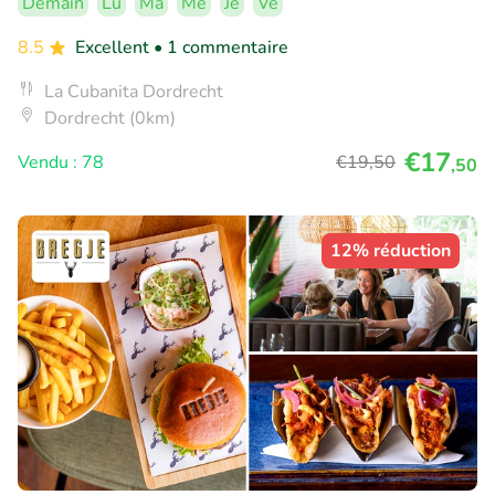
Demain
Lu
Ma
Me
Je
Ve
8.5
Excellent
• 1 commentaire
La Cubanita Dordrecht
Dordrecht (0km)
€17
Vendu : 78
€19
,50
,50
12% réduction