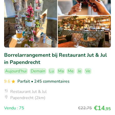
Borrelarrangement bij Restaurant Jut & Jul
in Papendrecht
Aujourd'hui
Demain
Lu
Ma
Me
Je
Ve
9.6
Parfait
• 245 commentaires
Restaurant Jut & Jul
Papendrecht (2km)
€14
Vendu : 75
€22
,75
,95