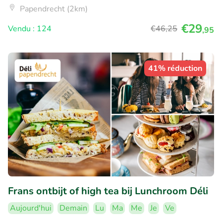
Papendrecht (2km)
€29
Vendu : 124
€46
,25
,95
41% réduction
Frans ontbijt of high tea bij Lunchroom Déli
Aujourd'hui
Demain
Lu
Ma
Me
Je
Ve