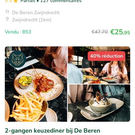
9.5
Parfait
• 127 commentaires
De Beren Zwijndrecht
Zwijndrecht (1km)
€25
Vendu : 853
€47
,70
,95
40% réduction
2-gangen keuzediner bij De Beren