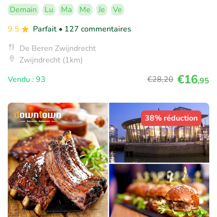
Demain
Lu
Ma
Me
Je
Ve
9.5
Parfait
• 127 commentaires
De Beren Zwijndrecht
Zwijndrecht (1km)
€16
Vendu : 93
€28
,20
,95
38% réduction