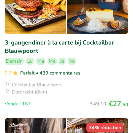
3-gangendiner à la carte bij Cocktailbar
Blauwpoort
Demain
Lu
Ma
Me
Je
Ve
9.7
Parfait
• 439 commentaires
Cocktailbar Blauwpoort
Dordrecht (0km)
€27
Vendu : 187
€49
,10
,50
34% réduction