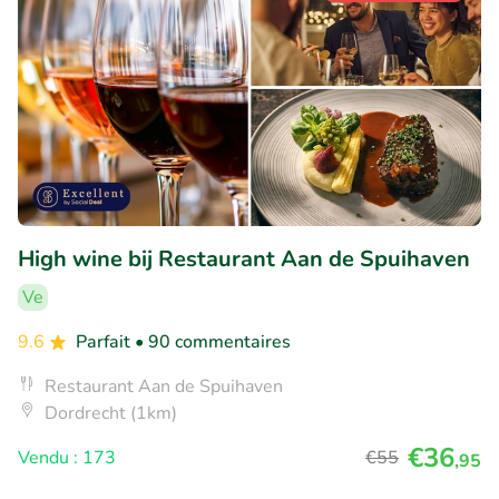
High wine bij Restaurant Aan de Spuihaven
Ve
9.6
Parfait
• 90 commentaires
Restaurant Aan de Spuihaven
Dordrecht (1km)
€36
Vendu : 173
€55
,95