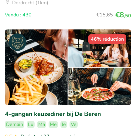
Dordrecht (1km)
€8
Vendu : 430
€15
,65
,50
46% réduction
4-gangen keuzediner bij De Beren
Demain
Lu
Ma
Me
Je
Ve