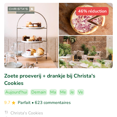
46% réduction
Zoete proeverij + drankje bij Christa's
Cookies
Aujourd'hui
Demain
Ma
Me
Je
Ve
9.7
Parfait
• 623 commentaires
Christa's Cookies