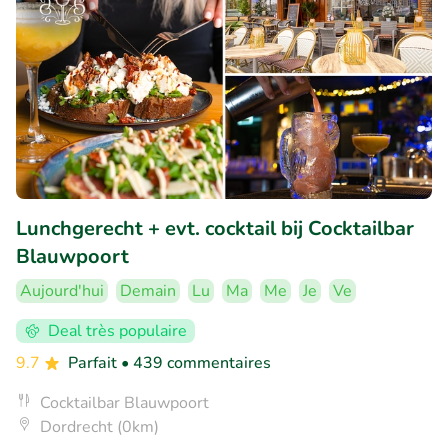
Lunchgerecht + evt. cocktail bij Cocktailbar
Blauwpoort
Aujourd'hui
Demain
Lu
Ma
Me
Je
Ve
Deal très populaire
9.7
Parfait
• 439 commentaires
Cocktailbar Blauwpoort
Dordrecht (0km)