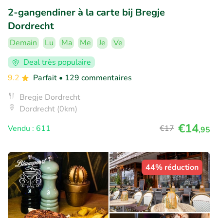
2-gangendiner à la carte bij Bregje
Dordrecht
Demain
Lu
Ma
Me
Je
Ve
Deal très populaire
9.2
Parfait
• 129 commentaires
Bregje Dordrecht
Dordrecht (0km)
€14
Vendu : 611
€17
,95
44% réduction