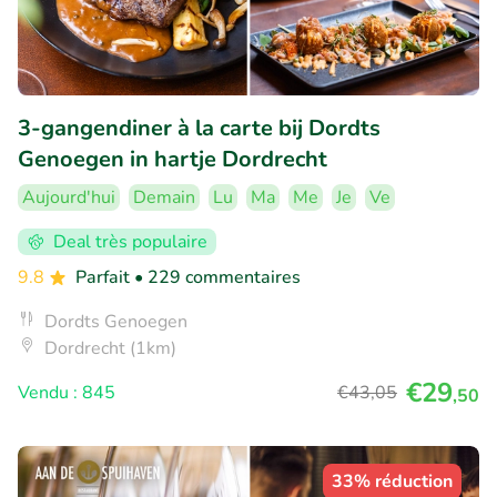
3-gangendiner à la carte bij Dordts
Genoegen in hartje Dordrecht
Aujourd'hui
Demain
Lu
Ma
Me
Je
Ve
Deal très populaire
9.8
Parfait
• 229 commentaires
Dordts Genoegen
Dordrecht (1km)
€29
Vendu : 845
€43
,05
,50
33% réduction