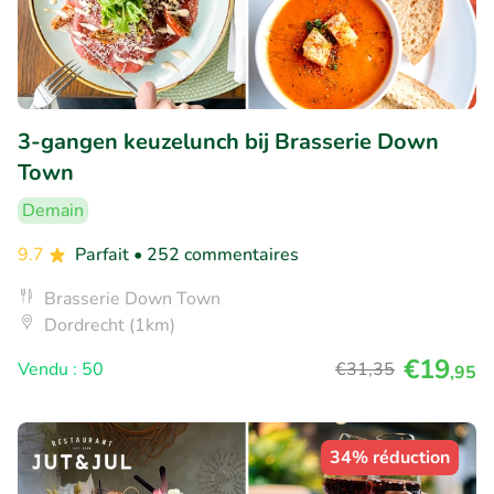
3-gangen keuzelunch bij Brasserie Down
Town
Demain
9.7
Parfait
• 252 commentaires
Brasserie Down Town
Dordrecht (1km)
€19
Vendu : 50
€31
,35
,95
34% réduction