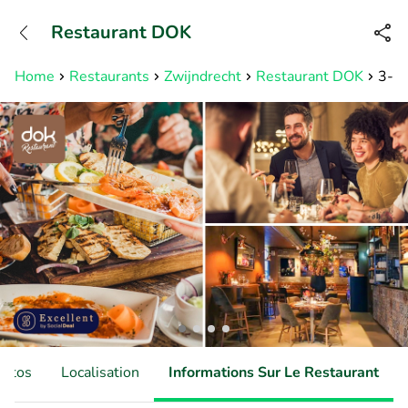
+31882050505
Restaurant DOK
Disponible jusqu'à 23:00 heures
Home
Restaurants
Zwijndrecht
Restaurant DOK
3-ga
hotos
Localisation
Informations Sur Le Restaurant