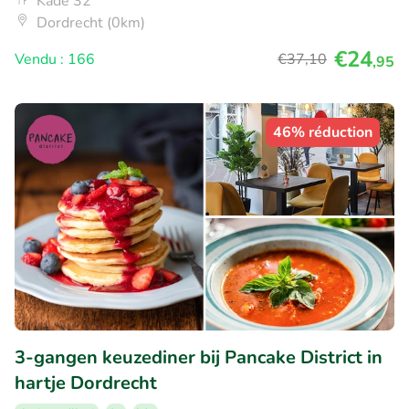
Kade 32
Dordrecht (0km)
€24
Vendu : 166
€37
,10
,95
46% réduction
3-gangen keuzediner bij Pancake District in
hartje Dordrecht