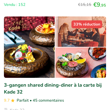
€9
Vendu : 152
€15
,15
,95
33% réduction
3-gangen shared dining-diner à la carte bij
Kade 32
9.7
Parfait
• 45 commentaires