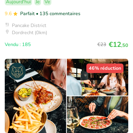
Aujourd'hui
Je
Ve
9.6
Parfait
• 135 commentaires
Pancake District
Dordrecht (0km)
€12
Vendu : 185
€23
,50
46% réduction