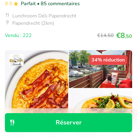
9.5
Parfait
• 85 commentaires
Lunchroom Déli Papendrecht
Papendrecht (2km)
€8
Vendu : 222
€14
,50
,50
34% réduction
Réserver
Découvrir
Rechercher
Réservations
Menu
Hollandse pannenkoek naar keuze + dessert