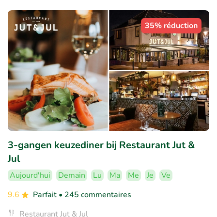
35% réduction
3-gangen keuzediner bij Restaurant Jut &
Jul
Aujourd'hui
Demain
Lu
Ma
Me
Je
Ve
9.6
Parfait
• 245 commentaires
Restaurant Jut & Jul