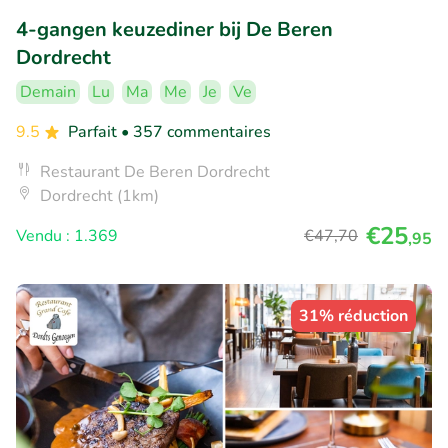
4-gangen keuzediner bij De Beren
Dordrecht
Demain
Lu
Ma
Me
Je
Ve
9.5
Parfait
• 357 commentaires
Restaurant De Beren Dordrecht
Dordrecht (1km)
€25
Vendu : 1.369
€47
,70
,95
31% réduction