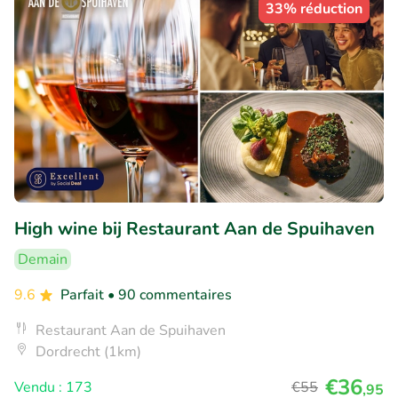
33% réduction
High wine bij Restaurant Aan de Spuihaven
Demain
9.6
Parfait
• 90 commentaires
Restaurant Aan de Spuihaven
Dordrecht (1km)
€36
Vendu : 173
€55
,95