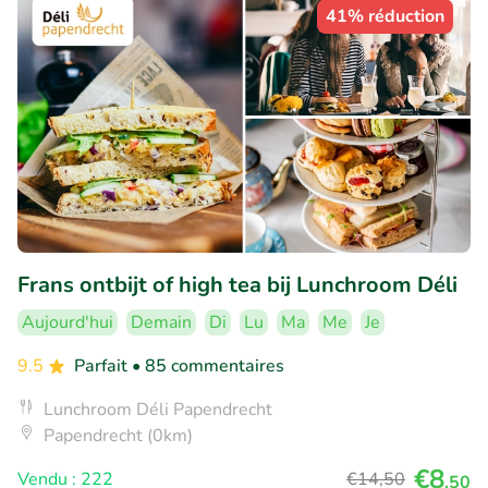
41% réduction
Frans ontbijt of high tea bij Lunchroom Déli
Aujourd'hui
Demain
Di
Lu
Ma
Me
Je
9.5
Parfait
• 85 commentaires
Lunchroom Déli Papendrecht
Papendrecht (0km)
€8
Vendu : 222
€14
,50
,50