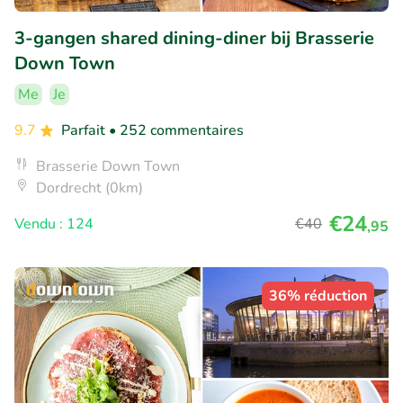
3-gangen shared dining-diner bij Brasserie
Down Town
Me
Je
9.7
Parfait
• 252 commentaires
Brasserie Down Town
Dordrecht (0km)
€24
Vendu : 124
€40
,95
36% réduction