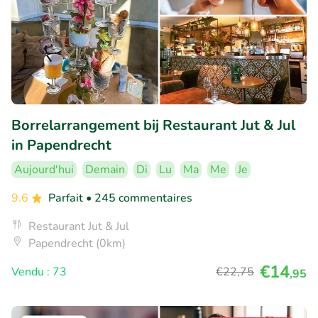
Borrelarrangement bij Restaurant Jut & Jul
in Papendrecht
Aujourd'hui
Demain
Di
Lu
Ma
Me
Je
9.6
Parfait
• 245 commentaires
Restaurant Jut & Jul
Papendrecht (0km)
€14
Vendu : 73
€22
,75
,95