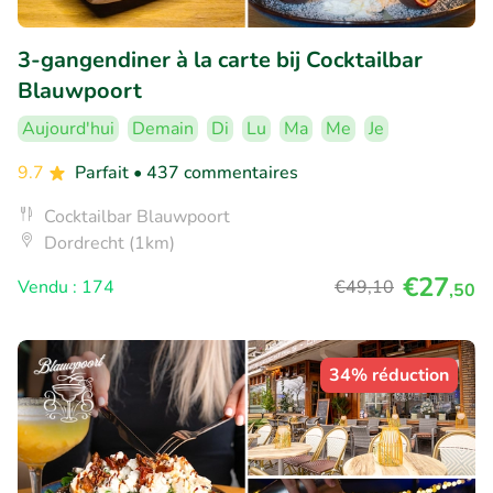
3-gangendiner à la carte bij Cocktailbar
Blauwpoort
Aujourd'hui
Demain
Di
Lu
Ma
Me
Je
9.7
Parfait
• 437 commentaires
Cocktailbar Blauwpoort
Dordrecht (1km)
€27
Vendu : 174
€49
,10
,50
34% réduction