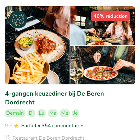
46% réduction
4-gangen keuzediner bij De Beren
Dordrecht
Demain
Di
Lu
Ma
Me
Je
9.5
Parfait
• 354 commentaires
Restaurant De Beren Dordrecht