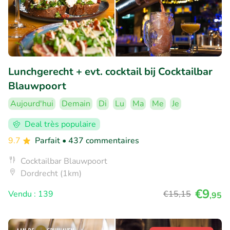
Lunchgerecht + evt. cocktail bij Cocktailbar
Blauwpoort
Aujourd'hui
Demain
Di
Lu
Ma
Me
Je
Deal très populaire
9.7
Parfait
• 437 commentaires
Cocktailbar Blauwpoort
Dordrecht (1km)
€9
Vendu : 139
€15
,15
,95