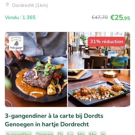
Dordrecht (1km)
€25
Vendu : 1.365
€47
,70
,95
31% réduction
3-gangendiner à la carte bij Dordts
Genoegen in hartje Dordrecht
Aujourd'hui
Demain
Di
Lu
Ma
Me
Je