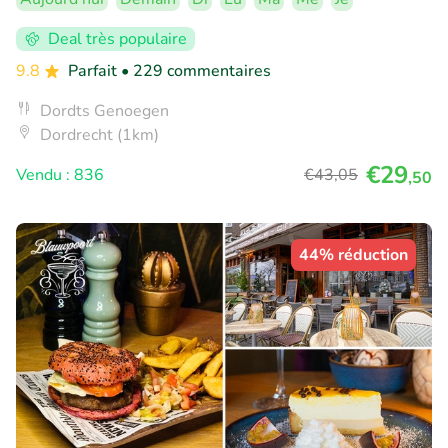
Deal très populaire
9.8
Parfait
• 229 commentaires
Dordts Genoegen
Dordrecht (1km)
€29
Vendu : 836
€43
,05
,50
44% réduction