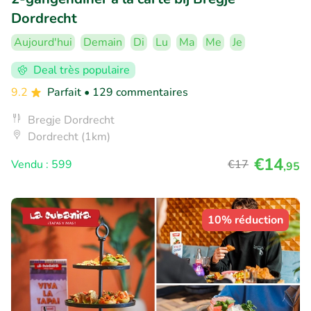
Dordrecht
Aujourd'hui
Demain
Di
Lu
Ma
Me
Je
Deal très populaire
9.2
Parfait
• 129 commentaires
Bregje Dordrecht
Dordrecht (1km)
€14
Vendu : 599
€17
,95
10% réduction