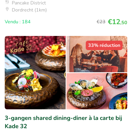
Pancake District
Dordrecht (1km)
€12
Vendu : 184
€23
,50
33% réduction
3-gangen shared dining-diner à la carte bij
Kade 32