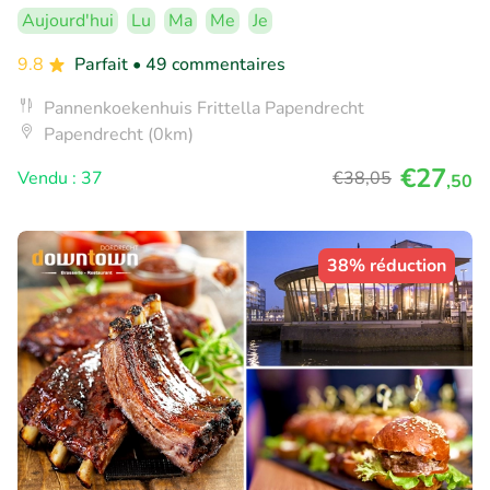
Aujourd'hui
Lu
Ma
Me
Je
9.8
Parfait
• 49 commentaires
Pannenkoekenhuis Frittella Papendrecht
Papendrecht (0km)
€27
Vendu : 37
€38
,05
,50
38% réduction