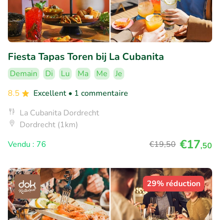
Fiesta Tapas Toren bij La Cubanita
Demain
Di
Lu
Ma
Me
Je
8.5
Excellent
• 1 commentaire
La Cubanita Dordrecht
Dordrecht (1km)
€17
Vendu : 76
€19
,50
,50
29% réduction