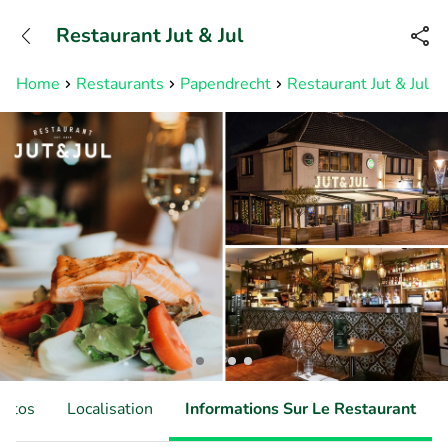
+31882050505
Restaurant Jut & Jul
Disponible jusqu'à 23:00 heures
Home
Restaurants
Papendrecht
Restaurant Jut & Jul
hotos
Localisation
Informations Sur Le Restaurant