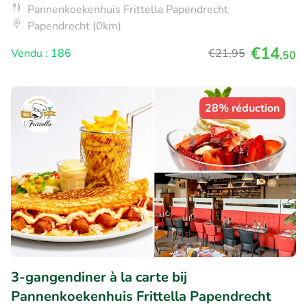
Pannenkoekenhuis Frittella Papendrecht
Papendrecht (0km)
€14
Vendu : 186
€21
,95
,50
28% réduction
3-gangendiner à la carte bij
Pannenkoekenhuis Frittella Papendrecht