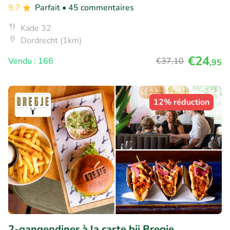
9.7
Parfait
• 45 commentaires
Kade 32
Dordrecht (1km)
€24
Vendu : 166
€37
,10
,95
12% réduction
2-gangendiner à la carte bij Bregje