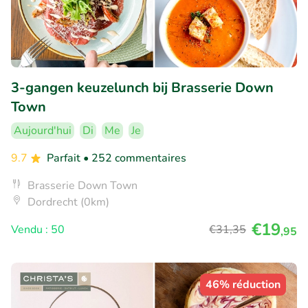
3-gangen keuzelunch bij Brasserie Down
Town
Aujourd'hui
Di
Me
Je
9.7
Parfait
• 252 commentaires
Brasserie Down Town
Dordrecht (0km)
€19
Vendu : 50
€31
,35
,95
46% réduction