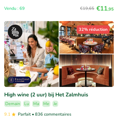
€11
Vendu : 69
€19
,65
,95
32% réduction
High wine (2 uur) bij Het Zalmhuis
Demain
Lu
Ma
Me
Je
9.1
Parfait
• 836 commentaires