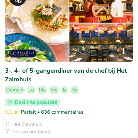
3-, 4- of 5-gangendiner van de chef bij Het
Zalmhuis
Demain
Lu
Ma
Me
Je
Ve
Deal très populaire
9.1
Parfait
• 836 commentaires
Het Zalmhuis
Rotterdam (5km)