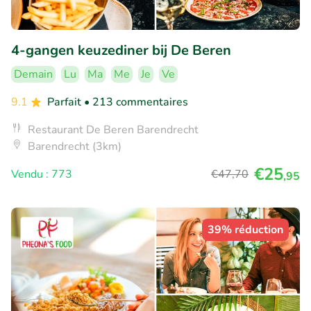
4-gangen keuzediner bij De Beren
Demain
Lu
Ma
Me
Je
Ve
9.1
Parfait
• 213 commentaires
Restaurant De Beren Barendrecht
Barendrecht (3km)
€25
Vendu : 773
€47
,70
,95
39% réduction