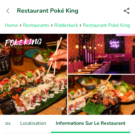
+31882050505
Restaurant Poké King
Disponible jusqu'à 23:00 heures
Home
Restaurants
Ridderkerk
Restaurant Poké King
hotos
Localisation
Informations Sur Le Restaurant