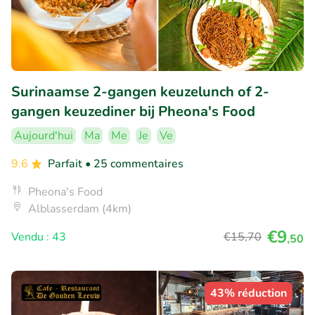
Surinaamse 2-gangen keuzelunch of 2-
gangen keuzediner bij Pheona's Food
Aujourd'hui
Ma
Me
Je
Ve
9.6
Parfait
• 25 commentaires
Pheona's Food
Alblasserdam (4km)
€9
Vendu : 43
€15
,70
,50
43% réduction