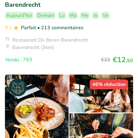
Barendrecht
Aujourd'hui
Demain
Lu
Ma
Me
Je
Ve
9.1
Parfait
• 213 commentaires
Restaurant De Beren Barendrecht
Barendrecht (3km)
€12
Vendu : 793
€22
,50
46% réduction