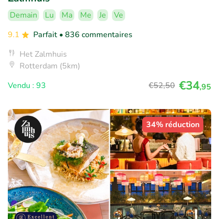
Demain
Lu
Ma
Me
Je
Ve
9.1
Parfait
• 836 commentaires
Het Zalmhuis
Rotterdam (5km)
€34
Vendu : 93
€52
,50
,95
34% réduction