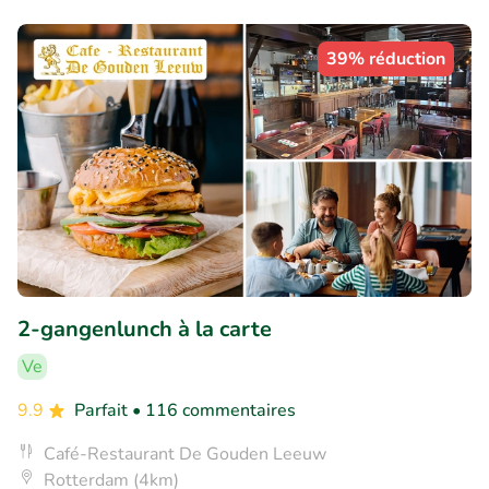
39% réduction
2-gangenlunch à la carte
Ve
9.9
Parfait
• 116 commentaires
Café-Restaurant De Gouden Leeuw
Rotterdam (4km)