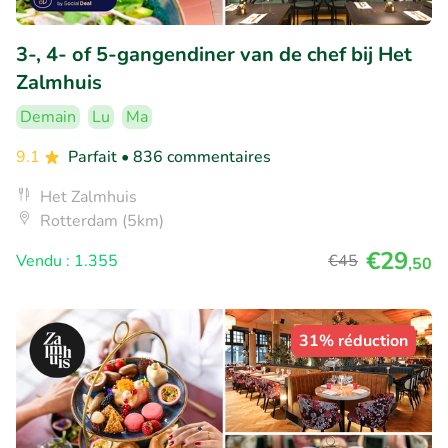
3-, 4- of 5-gangendiner van de chef bij Het
Zalmhuis
Demain
Lu
Ma
9.1
Parfait
• 836 commentaires
Het Zalmhuis
Rotterdam (5km)
€29
Vendu : 1.355
€45
,50
31% réduction