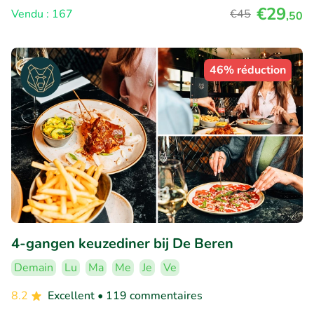
€29
Vendu : 167
€45
,50
46% réduction
4-gangen keuzediner bij De Beren
Demain
Lu
Ma
Me
Je
Ve
8.2
Excellent
• 119 commentaires