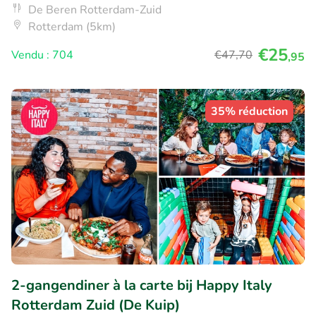
De Beren Rotterdam-Zuid
Rotterdam (5km)
€25
Vendu : 704
€47
,70
,95
35% réduction
2-gangendiner à la carte bij Happy Italy
Rotterdam Zuid (De Kuip)