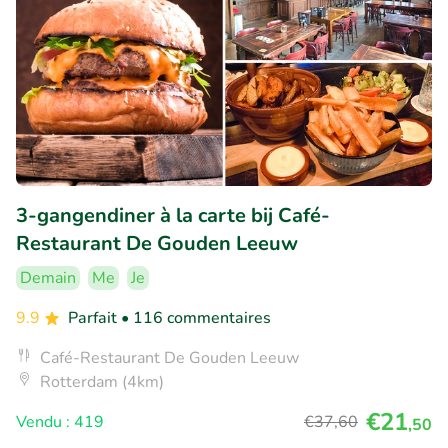
3-gangendiner à la carte bij Café-
Restaurant De Gouden Leeuw
Demain
Me
Je
9.9
Parfait
• 116 commentaires
Café-Restaurant De Gouden Leeuw
Rotterdam (4km)
€21
Vendu : 419
€37
,60
,50