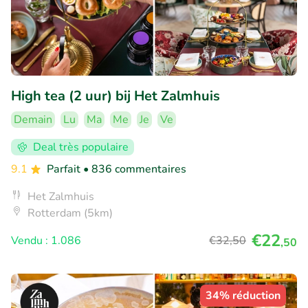
High tea (2 uur) bij Het Zalmhuis
Demain
Lu
Ma
Me
Je
Ve
Deal très populaire
9.1
Parfait
• 836 commentaires
Het Zalmhuis
Rotterdam (5km)
€22
Vendu : 1.086
€32
,50
,50
34% réduction