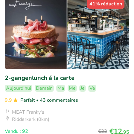
41% réduction
2-gangenlunch á la carte
Aujourd'hui
Demain
Ma
Me
Je
Ve
9.9
Parfait
• 43 commentaires
MEAT Franky's
Ridderkerk (0km)
€12
Vendu : 92
€22
,95