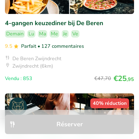
4-gangen keuzediner bij De Beren
Demain
Lu
Ma
Me
Je
Ve
9.5
Parfait
• 127 commentaires
De Beren Zwijndrecht
Zwijndrecht (6km)
€25
Vendu : 853
€47
,70
,95
40% réduction
Réserver
Découvrir
Rechercher
Réservations
Menu