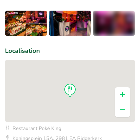
+2
Localisation
Restaurant Poké King
Koningsplein 15A, 2981 EA Ridderkerk