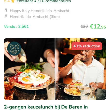
8.4
Excellent
• 310 commentaires
Happy Italy Hendrik-Ido-Ambacht
Hendrik-Ido-Ambacht (3km)
€12
Vendu : 2.561
€20
,95
43% réduction
2-gangen keuzelunch bij De Beren in