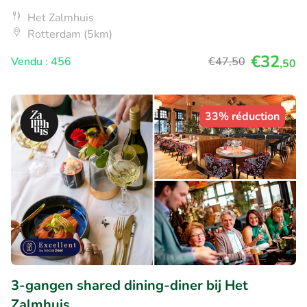
Het Zalmhuis
Rotterdam (5km)
€32
Vendu : 456
€47
,50
,50
33% réduction
3-gangen shared dining-diner bij Het
Zalmhuis