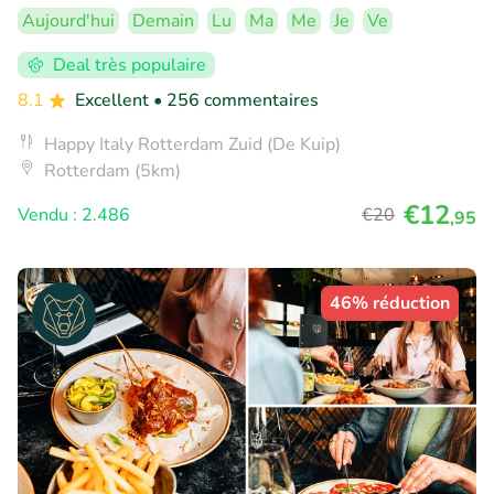
Aujourd'hui
Demain
Lu
Ma
Me
Je
Ve
Deal très populaire
8.1
Excellent
• 256 commentaires
Happy Italy Rotterdam Zuid (De Kuip)
Rotterdam (5km)
€12
Vendu : 2.486
€20
,95
46% réduction