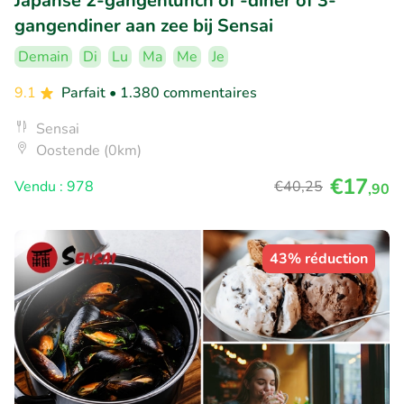
Japanse 2-gangenlunch of -diner of 3-
gangendiner aan zee bij Sensai
Demain
Di
Lu
Ma
Me
Je
9.1
Parfait
• 1.380 commentaires
Sensai
Oostende (0km)
€17
Vendu : 978
€40
,25
,90
43% réduction