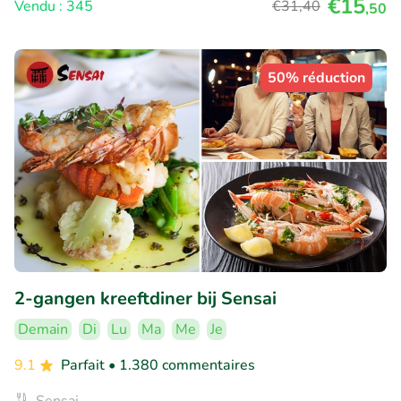
€15
Vendu : 345
€31
,40
,50
50% réduction
2-gangen kreeftdiner bij Sensai
Demain
Di
Lu
Ma
Me
Je
9.1
Parfait
• 1.380 commentaires