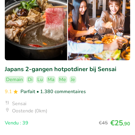
Japans 2-gangen hotpotdiner bij Sensai
Demain
Di
Lu
Ma
Me
Je
9.1
Parfait
• 1.380 commentaires
Sensai
Oostende (0km)
€25
Vendu : 39
€45
,90