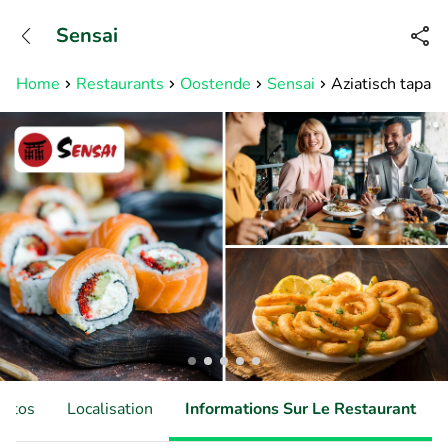
+31882050505
Sensai
Disponible jusqu'à 23:00 heures
Home
Restaurants
Oostende
Sensai
Aziatisch tapasd
hotos
Localisation
Informations Sur Le Restaurant