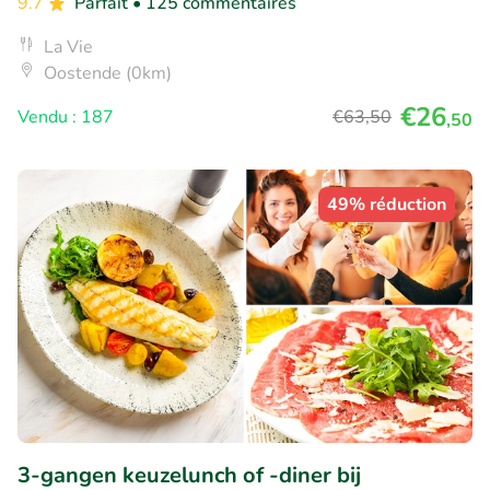
9.7
Parfait
• 125 commentaires
La Vie
Oostende (0km)
€26
Vendu : 187
€63
,50
,50
49% réduction
3-gangen keuzelunch of -diner bij