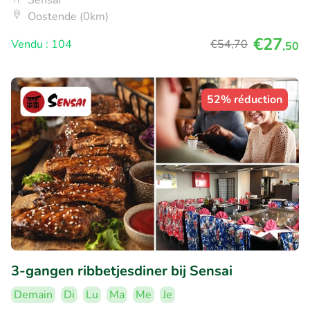
Sensai
Oostende (0km)
€27
Vendu : 104
€54
,70
,50
52% réduction
3-gangen ribbetjesdiner bij Sensai
Demain
Di
Lu
Ma
Me
Je