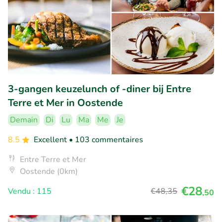
3-gangen keuzelunch of -diner bij Entre
Terre et Mer in Oostende
Demain
Di
Lu
Ma
Me
Je
8.5
Excellent
• 103 commentaires
Entre Terre et Mer
Oostende (0km)
€28
Vendu : 115
€48
,35
,50