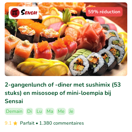
59% réduction
2-gangenlunch of -diner met sushimix (53
stuks) en misosoep of mini-loempia bij
Sensai
Demain
Di
Lu
Ma
Me
Je
9.1
Parfait
• 1.380 commentaires