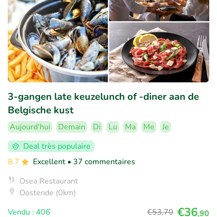
3-gangen late keuzelunch of -diner aan de
Belgische kust
Aujourd'hui
Demain
Di
Lu
Ma
Me
Je
Deal très populaire
8.7
Excellent
• 37 commentaires
Osea Restaurant
Oostende (0km)
€36
Vendu : 406
€53
,70
,90