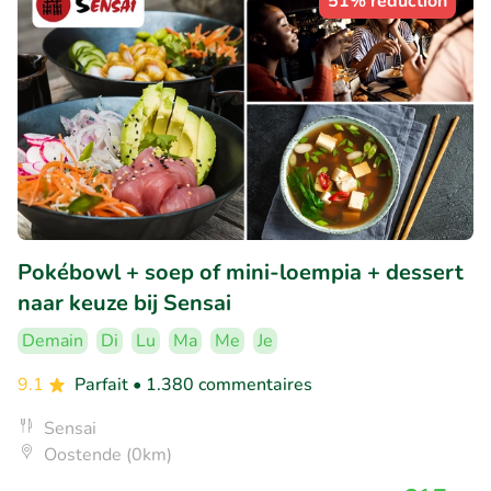
51% réduction
Pokébowl + soep of mini-loempia + dessert
naar keuze bij Sensai
Demain
Di
Lu
Ma
Me
Je
9.1
Parfait
• 1.380 commentaires
Sensai
Oostende (0km)