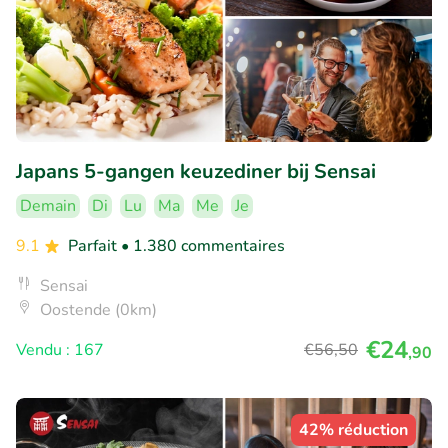
Japans 5-gangen keuzediner bij Sensai
Demain
Di
Lu
Ma
Me
Je
9.1
Parfait
• 1.380 commentaires
Sensai
Oostende (0km)
€24
Vendu : 167
€56
,50
,90
42% réduction