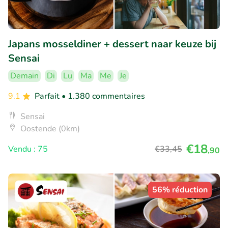
Japans mosseldiner + dessert naar keuze bij
Sensai
Demain
Di
Lu
Ma
Me
Je
9.1
Parfait
• 1.380 commentaires
Sensai
Oostende (0km)
€18
Vendu : 75
€33
,45
,90
56% réduction