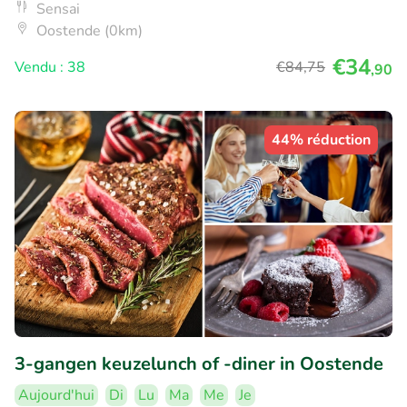
Sensai
Oostende (0km)
€34
Vendu : 38
€84
,75
,90
44% réduction
3-gangen keuzelunch of -diner in Oostende
Aujourd'hui
Di
Lu
Ma
Me
Je