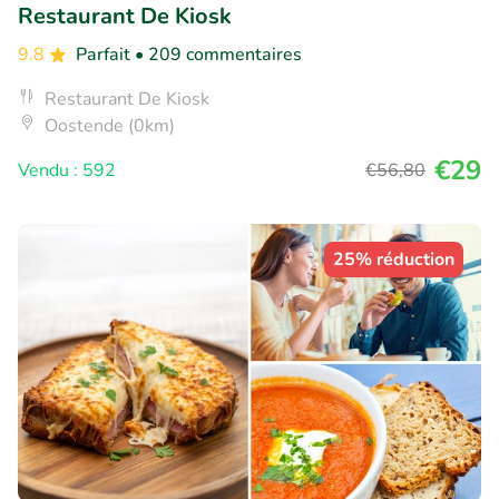
Restaurant De Kiosk
9.8
Parfait
• 209 commentaires
Restaurant De Kiosk
Oostende (0km)
€29
Vendu : 592
€56
,80
25% réduction