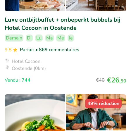
Luxe ontbijtbuffet + onbeperkt bubbels bij
Hotel Cocoon in Oostende
Demain
Di
Lu
Ma
Me
Je
9.8
Parfait
• 869 commentaires
Hotel Cocoon
Oostende (0km)
€26
Vendu : 744
€40
,50
49% réduction