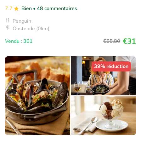
7.7
Bien
• 48 commentaires
Penguin
Oostende (0km)
€31
Vendu : 301
€55
,80
39% réduction