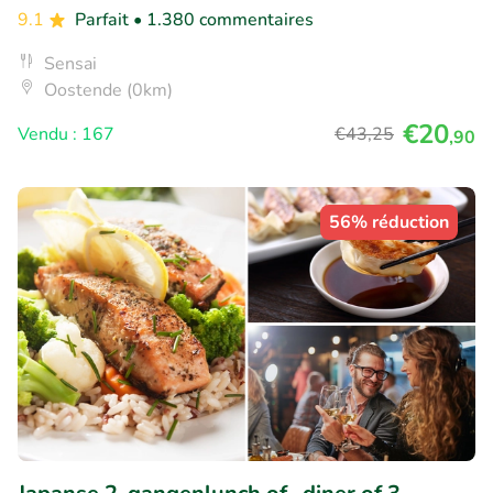
9.1
Parfait
• 1.380 commentaires
Sensai
Oostende (0km)
€20
Vendu : 167
€43
,25
,90
56% réduction