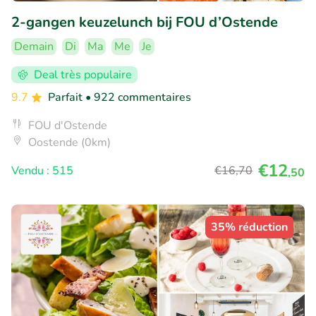
2-gangen keuzelunch bij FOU d’Ostende
Demain
Di
Ma
Me
Je
Deal très populaire
9.7
Parfait
• 922 commentaires
FOU d'Ostende
Oostende (0km)
€12
Vendu : 515
€16
,70
,50
35% réduction