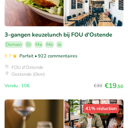
3-gangen keuzelunch bij FOU d'Ostende
Demain
Di
Ma
Me
Je
9.7
Parfait
• 922 commentaires
FOU d'Ostende
Oostende (0km)
€19
Vendu : 106
€30
,50
41% réduction