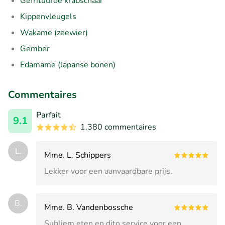
Gefrituurde krabschaar
Kippenvleugels
Wakame (zeewier)
Gember
Edamame (Japanse bonen)
Commentaires
Parfait
9.1
1.380 commentaires
L.
Mme. L. Schippers
Lekker voor een aanvaardbare prijs.
B.
Mme. B. Vandenbossche
Subliem eten en dito service voor een