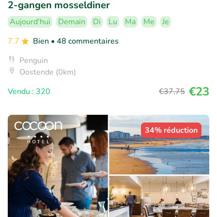
2-gangen mosseldiner
Aujourd'hui
Demain
Di
Lu
Ma
Me
Je
7.7
Bien
• 48 commentaires
Penguin
Oostende (0km)
€23
Vendu : 320
€37
,75
34% réduction