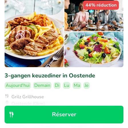
44% réduction
3-gangen keuzediner in Oostende
Aujourd'hui
Demain
Di
Lu
Ma
Je
Grilz Grillhouse
Oostende (0km)
Réserver
€24
Vendu : 24
€44
,50
Découvrir
Rechercher
Réservations
Menu