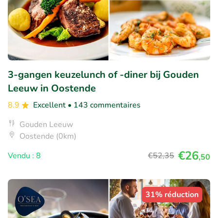
3-gangen keuzelunch of -diner bij Gouden
Leeuw in Oostende
8.9
Excellent
• 143 commentaires
Gouden Leeuw
Oostende (0km)
€26
Vendu : 8
€52
,35
,50
31% réduction