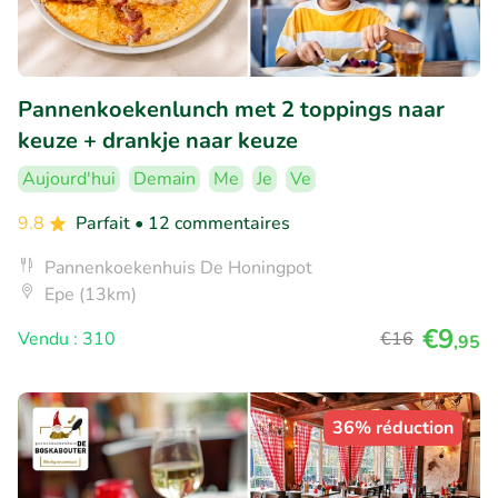
Pannenkoekenlunch met 2 toppings naar
keuze + drankje naar keuze
Aujourd'hui
Demain
Me
Je
Ve
9.8
Parfait
• 12 commentaires
Pannenkoekenhuis De Honingpot
Epe (13km)
€9
Vendu : 310
€16
,95
36% réduction