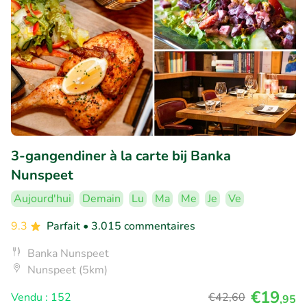
3-gangendiner à la carte bij Banka
Nunspeet
Aujourd'hui
Demain
Lu
Ma
Me
Je
Ve
9.3
Parfait
• 3.015 commentaires
Banka Nunspeet
Nunspeet (5km)
€19
Vendu : 152
€42
,60
,95