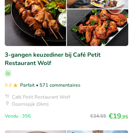
3-gangen keuzediner bij Café Petit
Restaurant Wolf
Je
9.8
Parfait
• 571 commentaires
Café Petit Restaurant Wolf
Doornspijk (0km)
€19
Vendu : 356
€34
,55
,95