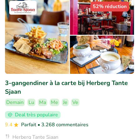
52% réduction
3-gangendiner à la carte bij Herberg Tante
Sjaan
Demain
Lu
Ma
Me
Je
Ve
Deal très populaire
9.4
Parfait
• 3.268 commentaires
Herberg Tante Sjaan