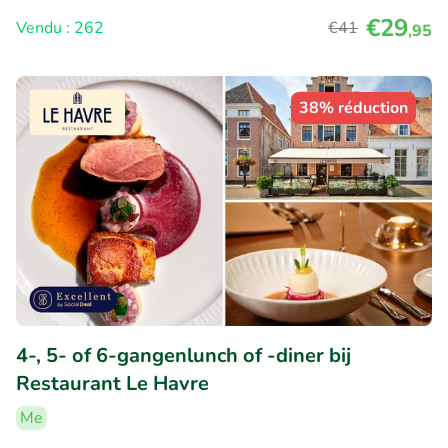
€29
Vendu : 262
€41
,95
38% réduction
4-, 5- of 6-gangenlunch of -diner bij
Restaurant Le Havre
Me