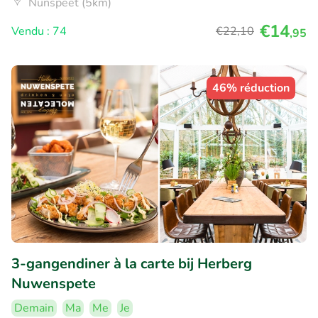
Nunspeet (5km)
€14
Vendu : 74
€22
,10
,95
46% réduction
3-gangendiner à la carte bij Herberg
Nuwenspete
Demain
Ma
Me
Je