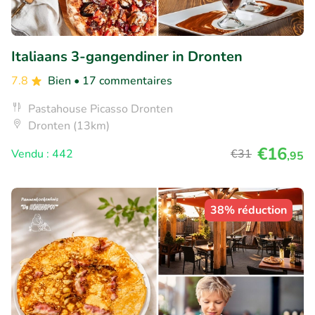
Italiaans 3-gangendiner in Dronten
7.8
Bien
• 17 commentaires
Pastahouse Picasso Dronten
Dronten (13km)
€16
Vendu : 442
€31
,95
38% réduction