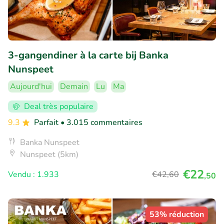
3-gangendiner à la carte bij Banka
Nunspeet
Aujourd'hui
Demain
Lu
Ma
Deal très populaire
9.3
Parfait
• 3.015 commentaires
Banka Nunspeet
Nunspeet (5km)
€22
Vendu : 1.933
€42
,60
,50
53% réduction