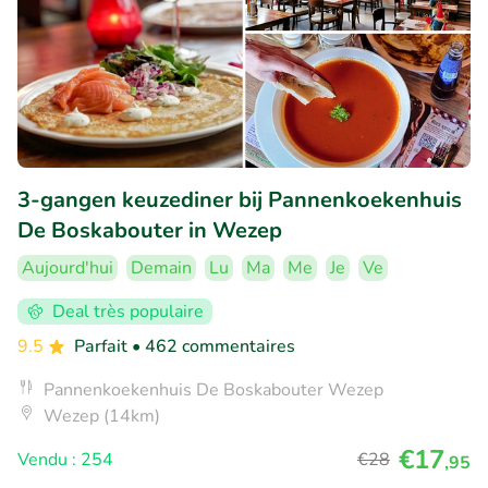
3-gangen keuzediner bij Pannenkoekenhuis
De Boskabouter in Wezep
Aujourd'hui
Demain
Lu
Ma
Me
Je
Ve
Deal très populaire
9.5
Parfait
• 462 commentaires
Pannenkoekenhuis De Boskabouter Wezep
Wezep (14km)
€17
Vendu : 254
€28
,95