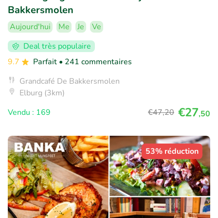
Bakkersmolen
Aujourd'hui
Me
Je
Ve
Deal très populaire
9.7
Parfait
• 241 commentaires
Grandcafé De Bakkersmolen
Elburg (3km)
€27
Vendu : 169
€47
,20
,50
53% réduction