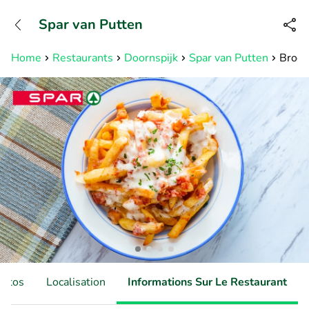
+31882050505
Spar van Putten
Disponible jusqu'à 23:00 heures
Home
Restaurants
Doornspijk
Spar van Putten
Brood
hotos
Localisation
Informations Sur Le Restaurant