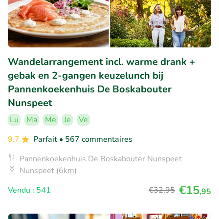
Wandelarrangement incl. warme drank +
gebak en 2-gangen keuzelunch bij
Pannenkoekenhuis De Boskabouter
Nunspeet
Lu
Ma
Me
Je
Ve
9.7
Parfait
• 567 commentaires
Pannenkoekenhuis De Boskabouter Nunspeet
Nunspeet (6km)
€15
Vendu : 541
€32
,95
,95