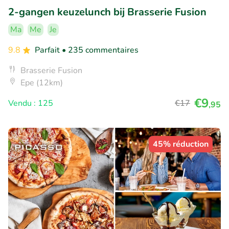
2-gangen keuzelunch bij Brasserie Fusion
Ma
Me
Je
9.8
Parfait
• 235 commentaires
Brasserie Fusion
Epe (12km)
€9
Vendu : 125
€17
,95
45% réduction