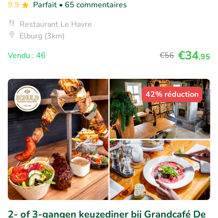
9.9
Parfait
• 65 commentaires
Restaurant Le Havre
Elburg (3km)
€34
Vendu : 46
€56
,95
42% réduction
2- of 3-gangen keuzediner bij Grandcafé De