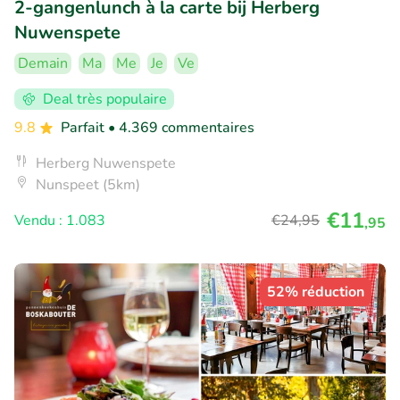
2-gangenlunch à la carte bij Herberg
Nuwenspete
Demain
Ma
Me
Je
Ve
Deal très populaire
9.8
Parfait
• 4.369 commentaires
Herberg Nuwenspete
Nunspeet (5km)
€11
Vendu : 1.083
€24
,95
,95
52% réduction