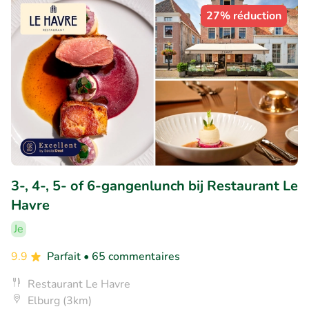
27% réduction
3-, 4-, 5- of 6-gangenlunch bij Restaurant Le
Havre
Je
9.9
Parfait
• 65 commentaires
Restaurant Le Havre
Elburg (3km)