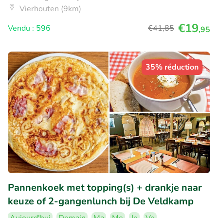
Vierhouten (9km)
€19
Vendu : 596
€41
,85
,95
35% réduction
Pannenkoek met topping(s) + drankje naar
keuze of 2-gangenlunch bij De Veldkamp