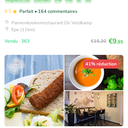
Aujourd'hui
Demain
Ma
Me
Je
Ve
9.5
Parfait
• 164 commentaires
Pannenkoekenrestaurant De Veldkamp
Epe (11km)
€9
Vendu : 363
€15
,20
,85
41% réduction