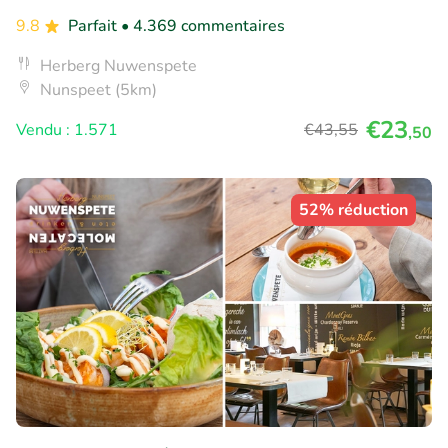
9.8
Parfait
• 4.369 commentaires
Herberg Nuwenspete
Nunspeet (5km)
€23
Vendu : 1.571
€43
,55
,50
52% réduction