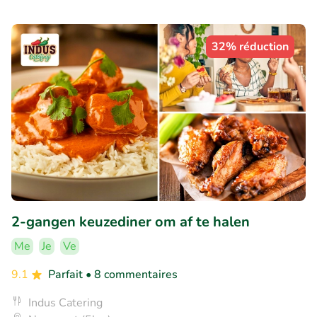
32% réduction
2-gangen keuzediner om af te halen
Me
Je
Ve
9.1
Parfait
• 8 commentaires
Indus Catering