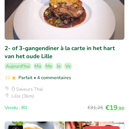
2- of 3-gangendiner à la carte in het hart
van het oude Lille
Aujourd'hui
Ma
Me
Je
Ve
10
Parfait
• 4 commentaires
Ô Saveurs Thaï
Lille (3km)
€19
Vendu : 80
€31
,25
,90