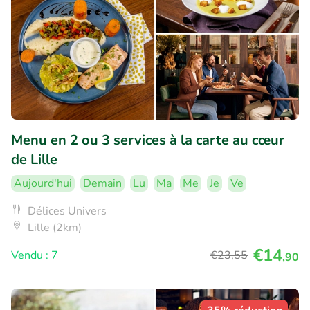
Menu en 2 ou 3 services à la carte au cœur
de Lille
Aujourd'hui
Demain
Lu
Ma
Me
Je
Ve
Délices Univers
Lille (2km)
€14
Vendu : 7
€23
,55
,90