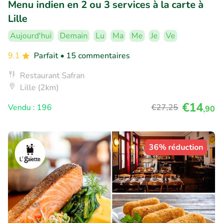
Menu indien en 2 ou 3 services à la carte à
Lille
Aujourd'hui
Demain
Lu
Ma
Me
Je
Ve
9.1
Parfait
• 15 commentaires
Restaurant Safran
Lille (2km)
€14
Vendu : 196
€27
,25
,90
36% réduction