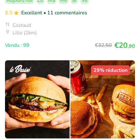
Aujourd'hui
Lu
Ma
Me
Je
Ve
8.5
Excellent
• 11 commentaires
Costaud
Lille (2km)
€20
Vendu : 99
€32
,50
,90
29% réduction