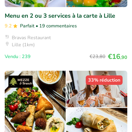
Menu en 2 ou 3 services à la carte à Lille
9.2
Parfait
• 19 commentaires
Bravas Restaurant
Lille (1km)
€16
Vendu : 239
€23
,80
,90
33% réduction