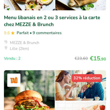
Menu libanais en 2 ou 3 services à la carte
chez MEZZE & Brunch
9.6
Parfait
• 9 commentaires
MEZZE & Brunch
Lille (2km)
€15
Vendu : 2
€23
,60
,90
32% réduction