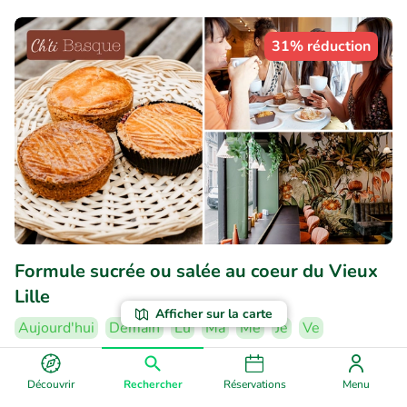
31% réduction
Formule sucrée ou salée au coeur du Vieux
Lille
Afficher sur la carte
Aujourd'hui
Demain
Lu
Ma
Me
Je
Ve
9.9
Parfait
• 9 commentaires
Découvrir
Rechercher
Réservations
Menu
Ch'ti Basque Salon