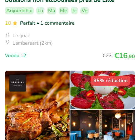
Aujourd'hui
Lu
Ma
Me
Je
Ve
10
Parfait
• 1 commentaire
Le quai
Lambersart (2km)
€16
Vendu : 2
€23
,90
35% réduction