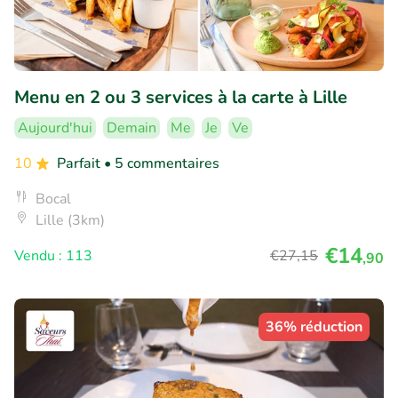
Menu en 2 ou 3 services à la carte à Lille
Aujourd'hui
Demain
Me
Je
Ve
10
Parfait
• 5 commentaires
Bocal
Lille (3km)
€14
Vendu : 113
€27
,15
,90
36% réduction