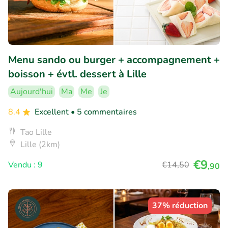
Menu sando ou burger + accompagnement +
boisson + évtl. dessert à Lille
Aujourd'hui
Ma
Me
Je
8.4
Excellent
• 5 commentaires
Tao Lille
Lille (2km)
€9
Vendu : 9
€14
,50
,90
37% réduction