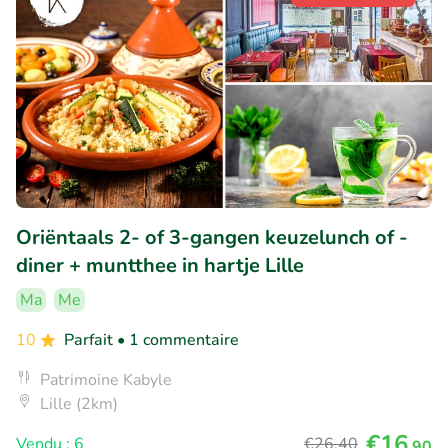
Oriëntaals 2- of 3-gangen keuzelunch of -
diner + muntthee in hartje Lille
Ma
Me
10
Parfait
• 1 commentaire
Patrimoine Kabyle
Lille (2km)
€16
Vendu : 6
€26
,40
,90