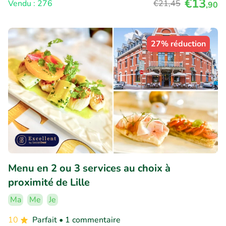
€13
Vendu : 276
€21
,45
,90
27% réduction
Menu en 2 ou 3 services au choix à
proximité de Lille
Ma
Me
Je
10
Parfait
• 1 commentaire