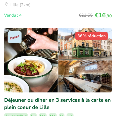
Lille (2km)
€16
Vendu : 4
€22
,55
,90
36% réduction
Déjeuner ou dîner en 3 services à la carte en
plein coeur de Lille