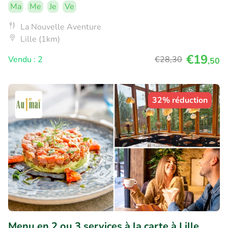
Ma
Me
Je
Ve
La Nouvelle Aventure
Lille (1km)
€19
Vendu : 2
€28
,30
,50
32% réduction
Menu en 2 ou 3 services à la carte à Lille