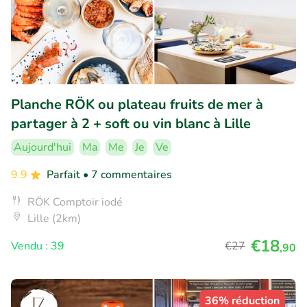
Planche RÖK ou plateau fruits de mer à
partager à 2 + soft ou vin blanc à Lille
Aujourd'hui
Ma
Me
Je
Ve
9.9
Parfait
• 7 commentaires
RÖK Comptoir iodé
Lille (2km)
€18
Vendu : 39
€27
,90
36% réduction