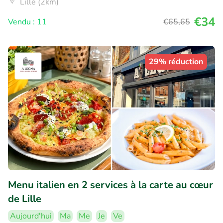
Lille (2km)
€34
Vendu : 11
€65
,65
29% réduction
Menu italien en 2 services à la carte au cœur
de Lille
Aujourd'hui
Ma
Me
Je
Ve