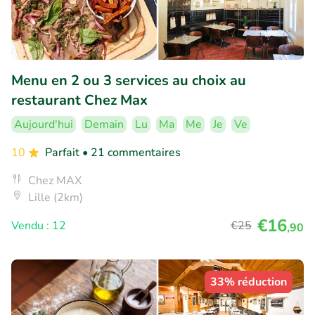
Menu en 2 ou 3 services au choix au
restaurant Chez Max
Aujourd'hui
Demain
Lu
Ma
Me
Je
Ve
10
Parfait
• 21 commentaires
Chez MAX
Lille (2km)
€16
Vendu : 12
€25
,90
33% réduction