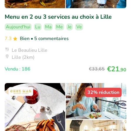
Menu en 2 ou 3 services au choix à Lille
Aujourd'hui
Lu
Ma
Me
Je
Ve
7.3
Bien
• 5 commentaires
Le Beaulieu Lille
Lille (2km)
€21
Vendu : 186
€33
,65
,90
32% réduction