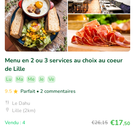
Menu en 2 ou 3 services au choix au coeur
de Lille
Lu
Ma
Me
Je
Ve
9.5
Parfait
• 2 commentaires
Le Dahu
Lille (2km)
€17
Vendu : 4
€26
,15
,50