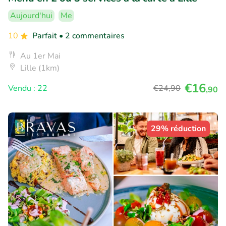
Aujourd'hui
Me
10
Parfait
• 2 commentaires
Au 1er Mai
Lille (1km)
€16
Vendu : 22
€24
,90
,90
29% réduction