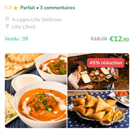
9.8
Parfait
• 3 commentaires
A Legna Lille Solferino
Lille (2km)
€12
Vendu : 39
€18
,20
,90
45% réduction