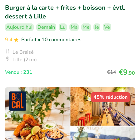
Burger à la carte + frites + boisson + évtl.
dessert à Lille
Aujourd'hui
Demain
Lu
Ma
Me
Je
Ve
9.4
Parfait
• 10 commentaires
Le Braisé
Lille (2km)
€9
Vendu : 231
€14
,90
45% réduction