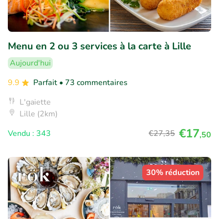
Menu en 2 ou 3 services à la carte à Lille
Aujourd'hui
9.9
Parfait
• 73 commentaires
L'gaiette
Lille (2km)
€17
Vendu : 343
€27
,35
,50
30% réduction