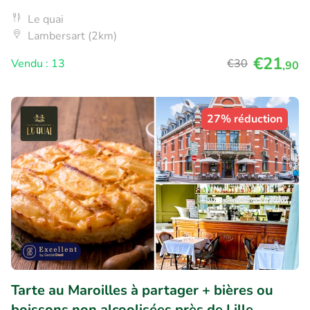
Le quai
Lambersart (2km)
€21
Vendu : 13
€30
,90
27% réduction
Tarte au Maroilles à partager + bières ou
boissons non alcoolisées près de Lille