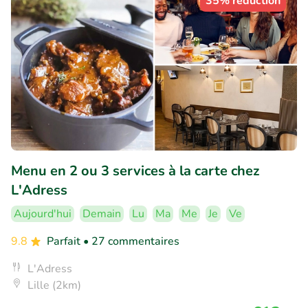
35% réduction
Menu en 2 ou 3 services à la carte chez
L'Adress
Aujourd'hui
Demain
Lu
Ma
Me
Je
Ve
9.8
Parfait
• 27 commentaires
L'Adress
Lille (2km)