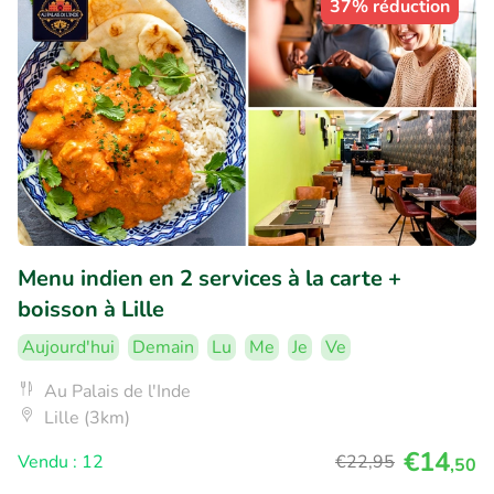
37% réduction
Menu indien en 2 services à la carte +
boisson à Lille
Aujourd'hui
Demain
Lu
Me
Je
Ve
Au Palais de l'Inde
Lille (3km)
€14
Vendu : 12
€22
,95
,50