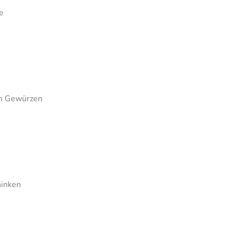
e
en Gewürzen
hinken