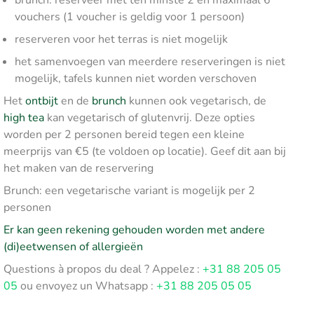
brunch: reserveer met ten minste 2 en maximaal 6
vouchers (1 voucher is geldig voor 1 persoon)
reserveren voor het terras is niet mogelijk
het samenvoegen van meerdere reserveringen is niet
mogelijk, tafels kunnen niet worden verschoven
Het
ontbijt
en de
brunch
kunnen ook vegetarisch, de
high tea
kan vegetarisch of glutenvrij. Deze opties
worden per 2 personen bereid tegen een kleine
meerprijs van €5 (te voldoen op locatie). Geef dit aan bij
het maken van de reservering
Brunch: een vegetarische variant is mogelijk per 2
personen
Er kan geen rekening gehouden worden met andere
(di)eetwensen of allergieën
Questions à propos du deal ? Appelez :
+31 88 205 05
05
ou envoyez un Whatsapp :
+31 88 205 05 05