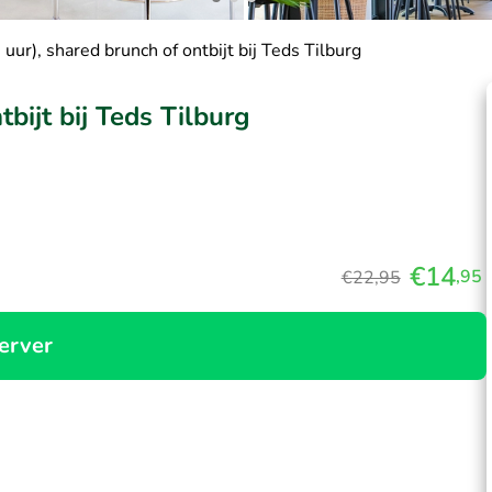
 uur), shared brunch of ontbijt bij Teds Tilburg
tbijt bij Teds Tilburg
€14
,95
€22,95
erver