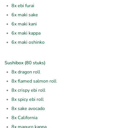
8x ebi furai
6x maki sake
6x maki kani
6x maki kappa
6x maki oshinko
Sushibox (80 stuks)
8x dragon roll
8x flamed salmon roll
8x crispy ebi roll
8x spicy ebi roll
8x sake avocado
8x California
8x maguro kappa