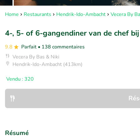
Home
Restaurants
Hendrik-Ido-Ambacht
Vecera By Ba
4-, 5- of 6-gangendiner van de chef bi
9.8
Parfait
• 138 commentaires
Vecera By Bas & Niki
Hendrik-Ido-Ambacht (413km)
Vendu : 320
Rés
Résumé