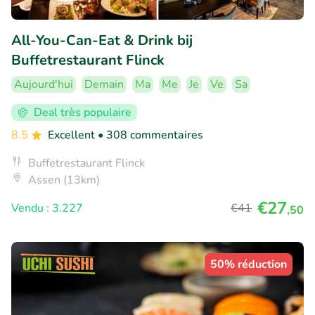
All-You-Can-Eat & Drink bij
Buffetrestaurant Flinck
Aujourd'hui
Demain
Ma
Me
Je
Ve
Sa
Deal très populaire
8.5
Excellent
• 308 commentaires
Buffetrestaurant Flinck
Assen (13km)
€27
Vendu : 3.227
€41
,50
50% réduction