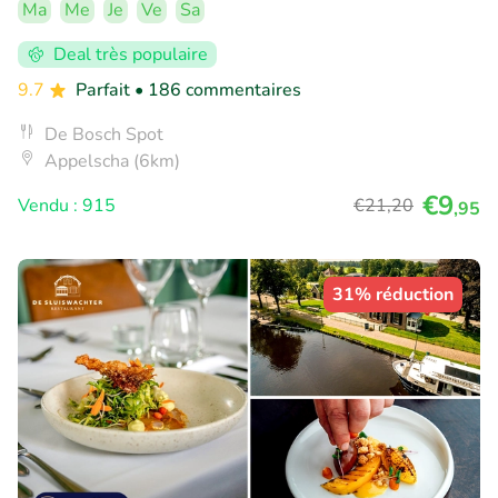
Ma
Me
Je
Ve
Sa
Deal très populaire
9.7
Parfait
• 186 commentaires
De Bosch Spot
Appelscha (6km)
€9
Vendu : 915
€21
,20
,95
31% réduction