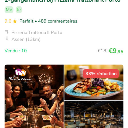
Me
Je
9.6
Parfait
• 489 commentaires
Pizzeria Trattoria Il Porto
Assen (13km)
€9
Vendu : 10
€18
,95
33% réduction