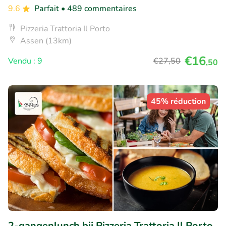
9.6
Parfait
• 489 commentaires
Pizzeria Trattoria Il Porto
Assen (13km)
€16
Vendu : 9
€27
,50
,50
45% réduction
2-gangenlunch bij Pizzeria Trattoria Il Porto