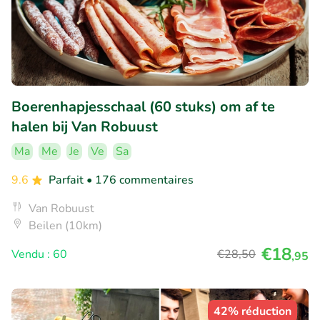
Boerenhapjesschaal (60 stuks) om af te
halen bij Van Robuust
Ma
Me
Je
Ve
Sa
9.6
Parfait
• 176 commentaires
Van Robuust
Beilen (10km)
€18
Vendu : 60
€28
,50
,95
42% réduction