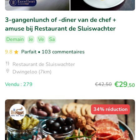
3-gangenlunch of -diner van de chef +
amuse bij Restaurant de Sluiswachter
Demain
Je
Ve
Sa
9.8
Parfait
• 103 commentaires
Restaurant de Sluiswachter
Dwingeloo (7km)
€29
Vendu : 279
€42
,50
,50
34% réduction