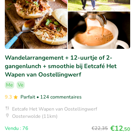
Wandelarrangement + 12-uurtje of 2-
gangenlunch + smoothie bij Eetcafé Het
Wapen van Oostellingwerf
Me
Ve
9.3
Parfait
• 124 commentaires
Eetcafe Het Wapen van Oostellingwerf
Oosterwolde (11km)
€12
Vendu : 76
€22
,35
,50