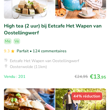
High tea (2 uur) bij Eetcafe Het Wapen van
Oostellingwerf
Me
Ve
9.3
Parfait
• 124 commentaires
Eetcafe Het Wapen van Oostellingwerf
Oosterwolde (11km)
€13
Vendu : 201
€24
,95
,95
44% réduction