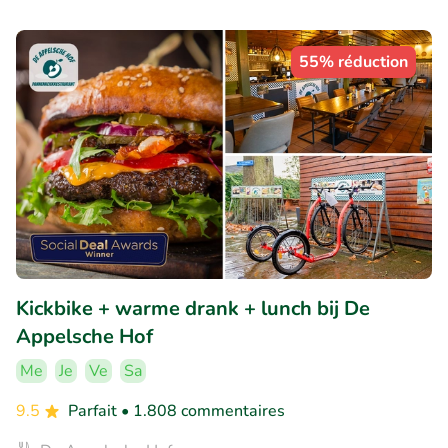
55% réduction
Kickbike + warme drank + lunch bij De
Appelsche Hof
Me
Je
Ve
Sa
9.5
Parfait
• 1.808 commentaires