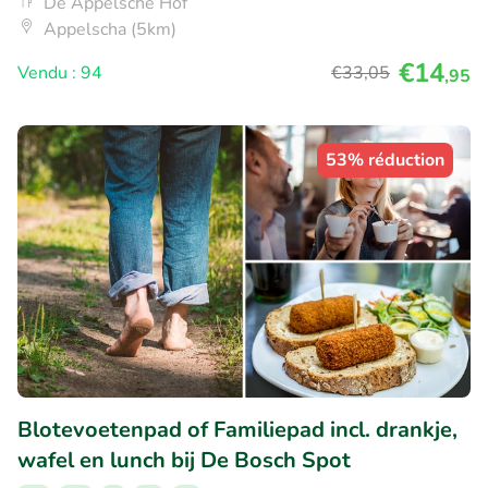
De Appelsche Hof
Appelscha (5km)
€14
Vendu : 94
€33
,05
,95
53% réduction
Blotevoetenpad of Familiepad incl. drankje,
wafel en lunch bij De Bosch Spot