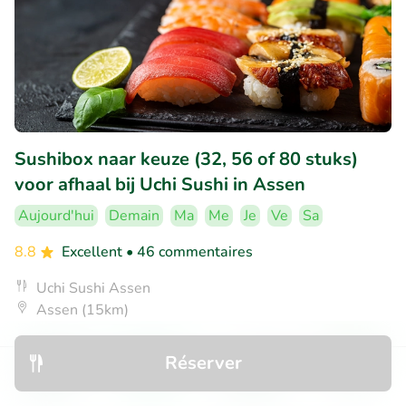
Sushibox naar keuze (32, 56 of 80 stuks)
voor afhaal bij Uchi Sushi in Assen
Aujourd'hui
Demain
Ma
Me
Je
Ve
Sa
8.8
Excellent
• 46 commentaires
Uchi Sushi Assen
Assen (15km)
€16
Vendu : 145
€33
,50
,75
Réserver
Découvrir
Rechercher
Réservations
Menu