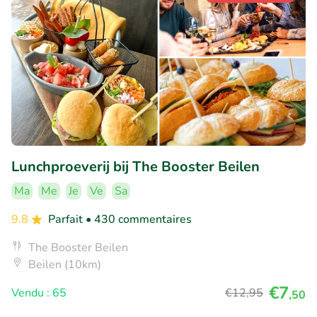
Lunchproeverij bij The Booster Beilen
Ma
Me
Je
Ve
Sa
9.8
Parfait
• 430 commentaires
The Booster Beilen
Beilen (10km)
€7
Vendu : 65
€12
,95
,50