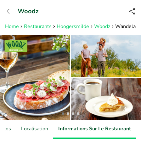
+31882050505
Woodz
Disponible jusqu'à 23:00 heures
Home
Restaurants
Hoogersmilde
Woodz
Wandelarra
hotos
Localisation
Informations Sur Le Restaurant