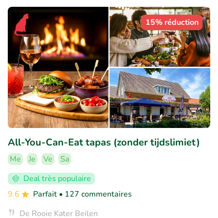
15% réduction
All-You-Can-Eat tapas (zonder tijdslimiet)
Me
Je
Ve
Sa
Deal très populaire
9.6
Parfait
• 127 commentaires
De Rooie Kater Beilen