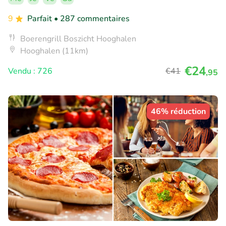
9
Parfait
• 287 commentaires
Boerengrill Boszicht Hooghalen
Hooghalen (11km)
€24
Vendu : 726
€41
,95
46% réduction