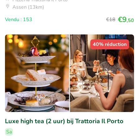
Assen (13km)
€9
Vendu : 153
€18
,50
40% réduction
Luxe high tea (2 uur) bij Trattoria Il Porto
Sa