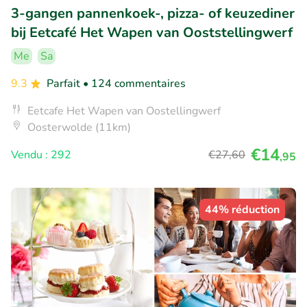
3-gangen pannenkoek-, pizza- of keuzediner
bij Eetcafé Het Wapen van Ooststellingwerf
Me
Sa
9.3
Parfait
• 124 commentaires
Eetcafe Het Wapen van Oostellingwerf
Oosterwolde (11km)
€14
Vendu : 292
€27
,60
,95
44% réduction