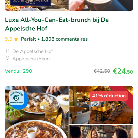
Luxe All-You-Can-Eat-brunch bij De
Appelsche Hof
9.5
Parfait
• 1.808 commentaires
De Appelsche Hof
Appelscha (5km)
€24
Vendu : 290
€42
,50
,50
41% réduction