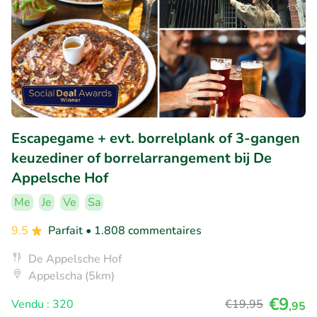
Escapegame + evt. borrelplank of 3-gangen
keuzediner of borrelarrangement bij De
Appelsche Hof
Me
Je
Ve
Sa
9.5
Parfait
• 1.808 commentaires
De Appelsche Hof
Appelscha (5km)
€9
Vendu : 320
€19
,95
,95