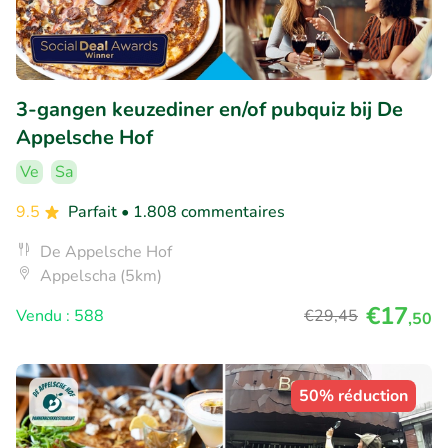
3-gangen keuzediner en/of pubquiz bij De
Appelsche Hof
Ve
Sa
9.5
Parfait
• 1.808 commentaires
De Appelsche Hof
Appelscha (5km)
€17
Vendu : 588
€29
,45
,50
50% réduction