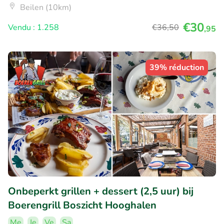
Beilen (10km)
€30
Vendu : 1.258
€36
,50
,95
39% réduction
Onbeperkt grillen + dessert (2,5 uur) bij
Boerengrill Boszicht Hooghalen
Me
Je
Ve
Sa