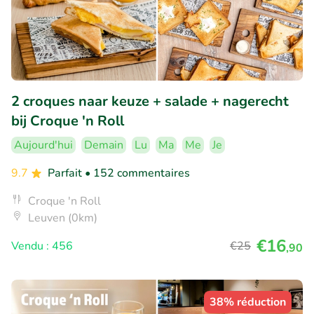
2 croques naar keuze + salade + nagerecht
bij Croque 'n Roll
Aujourd'hui
Demain
Lu
Ma
Me
Je
9.7
Parfait
• 152 commentaires
Croque 'n Roll
Leuven (0km)
€16
Vendu : 456
€25
,90
38% réduction