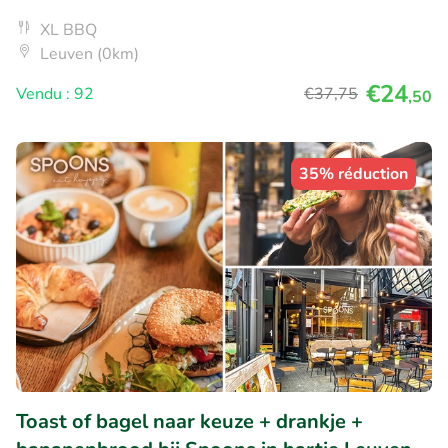
XL BBQ
Leuven (0km)
€24
Vendu : 92
€37
,75
,50
35% réduction
Toast of bagel naar keuze + drankje +