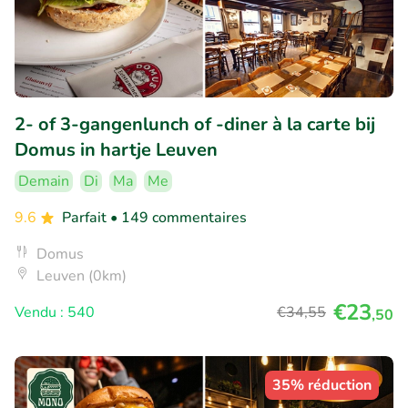
2- of 3-gangenlunch of -diner à la carte bij
Domus in hartje Leuven
Demain
Di
Ma
Me
9.6
Parfait
• 149 commentaires
Domus
Leuven (0km)
€23
Vendu : 540
€34
,55
,50
35% réduction