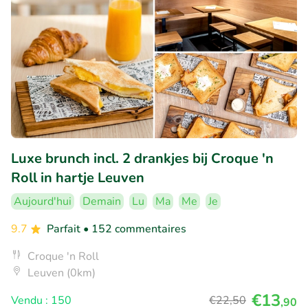
Luxe brunch incl. 2 drankjes bij Croque 'n
Roll in hartje Leuven
Aujourd'hui
Demain
Lu
Ma
Me
Je
9.7
Parfait
• 152 commentaires
Croque 'n Roll
Leuven (0km)
€13
Vendu : 150
€22
,50
,90