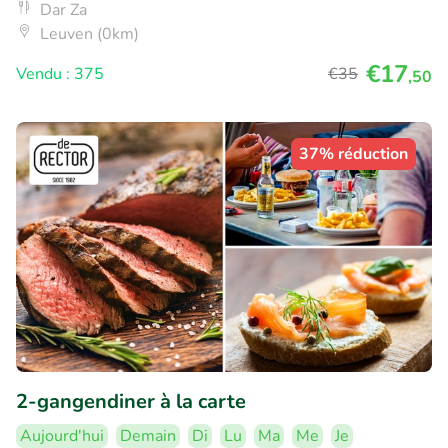
Dar Za
Leuven (0km)
€17
Vendu : 375
€35
,50
37% réduction
2-gangendiner à la carte
Aujourd'hui
Demain
Di
Lu
Ma
Me
Je