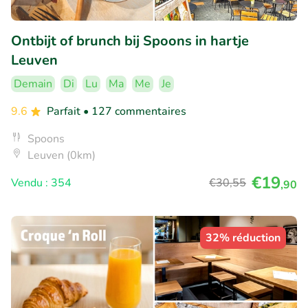
Ontbijt of brunch bij Spoons in hartje
Leuven
Demain
Di
Lu
Ma
Me
Je
9.6
Parfait
• 127 commentaires
Spoons
Leuven (0km)
€19
Vendu : 354
€30
,55
,90
32% réduction