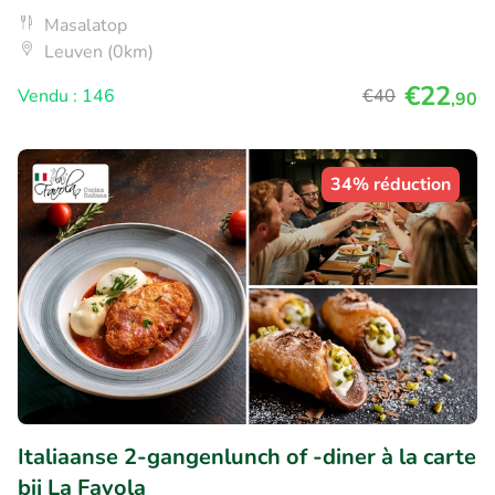
Masalatop
Leuven (0km)
€22
Vendu : 146
€40
,90
34% réduction
Italiaanse 2-gangenlunch of -diner à la carte
bij La Favola