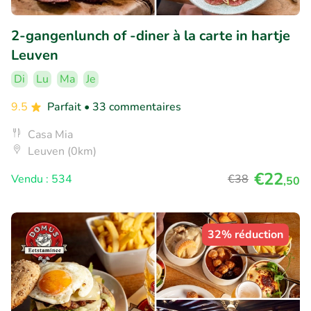
2-gangenlunch of -diner à la carte in hartje
Leuven
Di
Lu
Ma
Je
9.5
Parfait
• 33 commentaires
Casa Mia
Leuven (0km)
€22
Vendu : 534
€38
,50
32% réduction