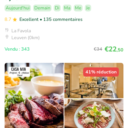
Aujourd'hui
Demain
Di
Ma
Me
Je
8.7
Excellent
• 135 commentaires
La Favola
Leuven (0km)
€22
Vendu : 343
€34
,50
41% réduction