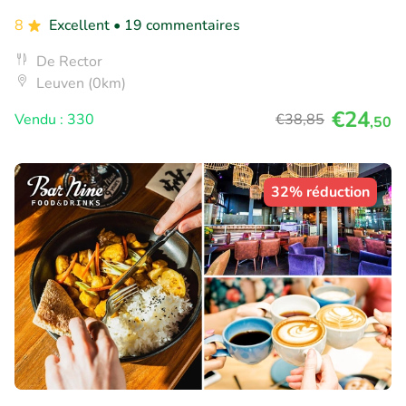
8
Excellent
• 19 commentaires
De Rector
Leuven (0km)
€24
Vendu : 330
€38
,85
,50
32% réduction