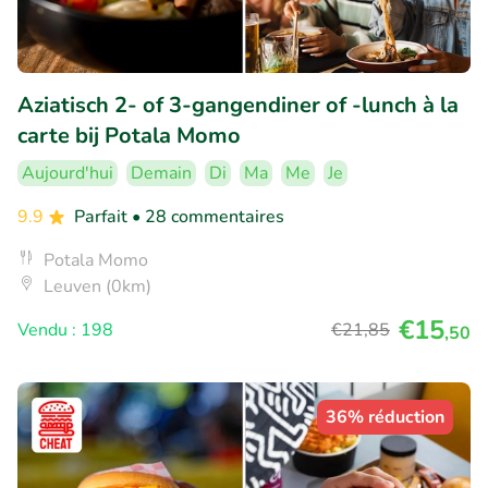
Aziatisch 2- of 3-gangendiner of -lunch à la
carte bij Potala Momo
Aujourd'hui
Demain
Di
Ma
Me
Je
9.9
Parfait
• 28 commentaires
Potala Momo
Leuven (0km)
€15
Vendu : 198
€21
,85
,50
36% réduction