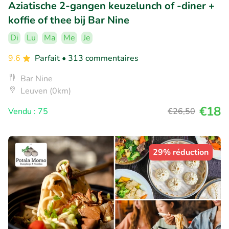
Aziatische 2-gangen keuzelunch of -diner +
koffie of thee bij Bar Nine
Di
Lu
Ma
Me
Je
9.6
Parfait
• 313 commentaires
Bar Nine
Leuven (0km)
€18
Vendu : 75
€26
,50
29% réduction