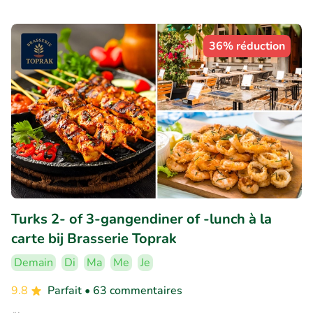
36% réduction
Turks 2- of 3-gangendiner of -lunch à la
carte bij Brasserie Toprak
Demain
Di
Ma
Me
Je
9.8
Parfait
• 63 commentaires