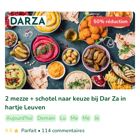
50% réduction
2 mezze + schotel naar keuze bij Dar Za in
hartje Leuven
Aujourd'hui
Demain
Lu
Ma
Me
Je
9.6
Parfait
• 114 commentaires