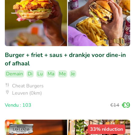
Burger + friet + saus + drankje voor dine-in
of afhaal
Demain
Di
Lu
Ma
Me
Je
Cheat Burgers
Leuven (0km)
€9
Vendu : 103
€14
33% réduction