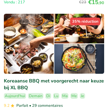
€15
Vendu : 217
€23
,90
35% réduction
Koreaanse BBQ met voorgerecht naar keuze
bij XL BBQ
Aujourd'hui
Demain
Di
Lu
Ma
Me
Je
9.2
Parfait
• 29 commentaires