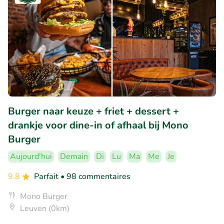
Burger naar keuze + friet + dessert +
drankje voor dine-in of afhaal bij Mono
Burger
Aujourd'hui
Demain
Di
Lu
Ma
Me
Je
9.8
Parfait
• 98 commentaires
Mono Burger
Leuven (0km)