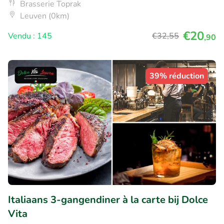
Brasserie Toprak
Leuven (0km)
€20
Vendu : 145
€32
,55
,90
39% réduction
Italiaans 3-gangendiner à la carte bij Dolce
Vita