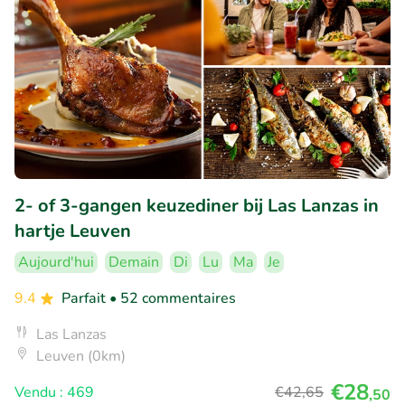
2- of 3-gangen keuzediner bij Las Lanzas in
hartje Leuven
Aujourd'hui
Demain
Di
Lu
Ma
Je
9.4
Parfait
• 52 commentaires
Las Lanzas
Leuven (0km)
€28
Vendu : 469
€42
,65
,50