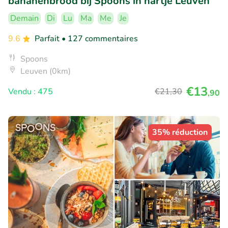
bananenbrood bij Spoons in hartje Leuven
Demain
Di
Lu
Ma
Me
Je
9.6
Parfait
• 127 commentaires
Spoons
Leuven (0km)
€13
Vendu : 475
€21
,30
,90
35% réduction