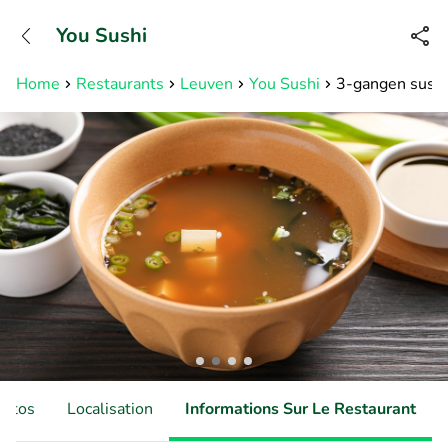
+31882050505
You Sushi
Disponible jusqu'à 23:00 heures
Home
Restaurants
Leuven
You Sushi
3-gangen sushil
hotos
Localisation
Informations Sur Le Restaurant