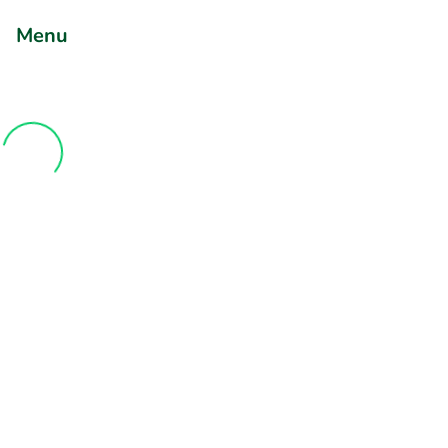
+3211960739
Menu
Bereikbaar tot 23:00 uur
Vind de beste deals bij de
mooiste restaurants
Waar ga je naartoe?