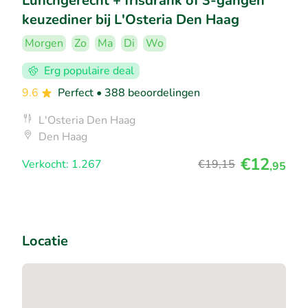
Lunchgerecht + frisdrank of 3-gangen
keuzediner bij L'Osteria Den Haag
Morgen
Zo
Ma
Di
Wo
Erg populaire deal
9.6
Perfect
• 388 beoordelingen
L'Osteria Den Haag
Den Haag
€12
Verkocht: 1.267
€19
,15
,95
Locatie