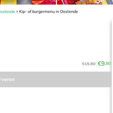
Oostende
Kip- of burgermenu in Oostende
€9
,90
€15,80
rveren