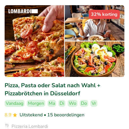
32% korting
Pizza, Pasta oder Salat nach Wahl +
Pizzabrötchen in Düsseldorf
Vandaag
Morgen
Ma
Di
Wo
Do
Vr
8.9
Uitstekend
• 15 beoordelingen
Pizzeria Lombardi