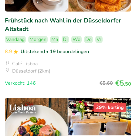
Frühstück nach Wahl in der Düsseldorfer
Altstadt
Vandaag
Morgen
Ma
Di
Wo
Do
Vr
8.9
Uitstekend
• 19 beoordelingen
Café Lisboa
Düsseldorf (2km)
€5
Verkocht: 146
€8
,60
,50
29% korting