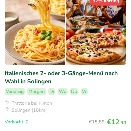
32% korting
Italienisches 2- oder 3-Gänge-Menü nach
Wahl in Solingen
Vandaag
Morgen
Di
Wo
Do
Vr
Trattoria bei Kimon
Solingen (18km)
€12
Verkocht: 0
€18
,89
,90