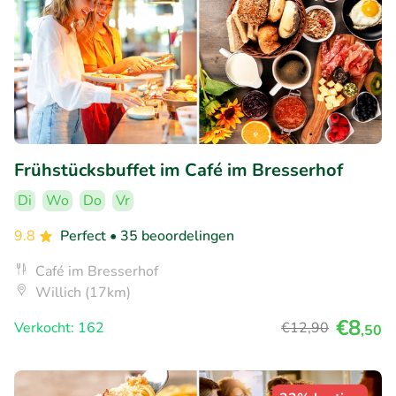
Frühstücksbuffet im Café im Bresserhof
Di
Wo
Do
Vr
9.8
Perfect
• 35 beoordelingen
Café im Bresserhof
Willich (17km)
€8
Verkocht: 162
€12
,90
,50