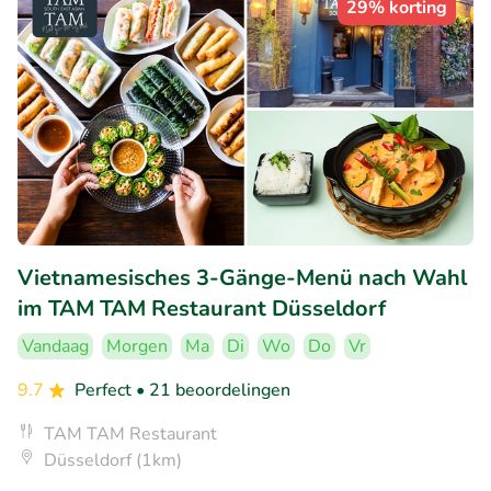
29% korting
Vietnamesisches 3-Gänge-Menü nach Wahl
im TAM TAM Restaurant Düsseldorf
Vandaag
Morgen
Ma
Di
Wo
Do
Vr
9.7
Perfect
• 21 beoordelingen
TAM TAM Restaurant
Düsseldorf (1km)