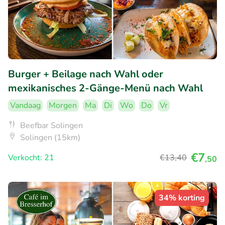
Burger + Beilage nach Wahl oder
mexikanisches 2-Gänge-Menü nach Wahl
Vandaag
Morgen
Ma
Di
Wo
Do
Vr
Beefbar Solingen
Solingen (15km)
€7
Verkocht: 21
€13
,40
,50
34% korting