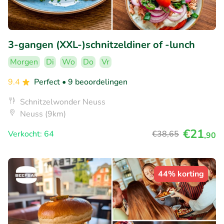
3-gangen (XXL-)schnitzeldiner of -lunch
Morgen
Di
Wo
Do
Vr
9.4
Perfect
• 9 beoordelingen
Schnitzelwonder Neuss
Neuss (9km)
€21
Verkocht: 64
€38
,65
,90
44% korting