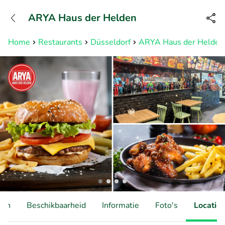
+3211960739
ARYA Haus der Helden
Bereikbaar tot 23:00 uur
Home
Restaurants
Düsseldorf
ARYA Haus der Helden
ten
Beschikbaarheid
Informatie
Foto's
Locatie