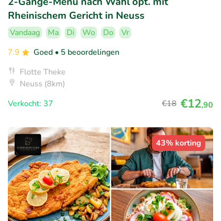
2-Gänge-Menü nach Wahl opt. mit
Rheinischem Gericht in Neuss
Vandaag
Ma
Di
Wo
Do
Vr
7.9
Goed
• 5 beoordelingen
Flotte Theke
Neuss (8km)
€12
Verkocht: 37
€18
,90
43% korting