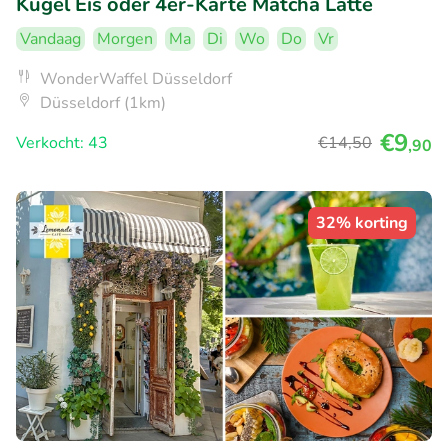
Kugel Eis oder 4er-Karte Matcha Latte
Vandaag
Morgen
Ma
Di
Wo
Do
Vr
WonderWaffel Düsseldorf
Düsseldorf (1km)
€9
Verkocht: 43
€14
,50
,90
32% korting