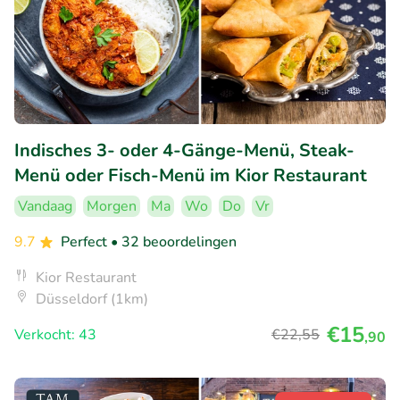
Indisches 3- oder 4-Gänge-Menü, Steak-
Menü oder Fisch-Menü im Kior Restaurant
Vandaag
Morgen
Ma
Wo
Do
Vr
9.7
Perfect
• 32 beoordelingen
Kior Restaurant
Düsseldorf (1km)
€15
Verkocht: 43
€22
,55
,90