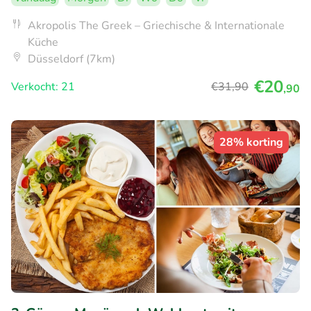
Akropolis The Greek – Griechische & Internationale
Küche
Düsseldorf (7km)
€20
Verkocht: 21
€31
,90
,90
28% korting