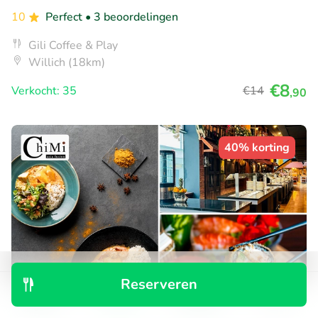
10
Perfect
• 3 beoordelingen
Gili Coffee & Play
Willich (18km)
€8
Verkocht: 35
€14
,90
40% korting
Reserveren
Ontdek
Zoeken
Boekingen
Menu