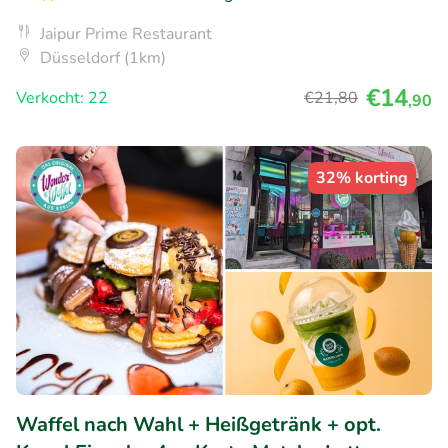
Jaipur Prime Restaurant
Düsseldorf (1km)
€14
Verkocht: 22
€21
,80
,90
32% korting
Waffel nach Wahl + Heißgetränk + opt.