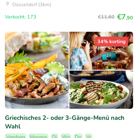
Düsseldorf (3km)
€7
Verkocht: 173
€11
,60
,90
34% korting
Griechisches 2- oder 3-Gänge-Menü nach
Wahl
Vandaag
Morgen
Di
Wo
Do
Vr