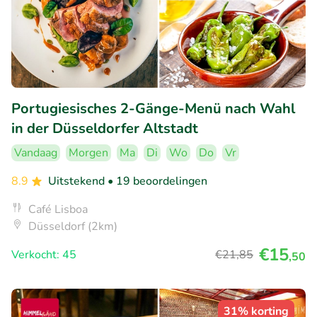
Portugiesisches 2-Gänge-Menü nach Wahl
in der Düsseldorfer Altstadt
Vandaag
Morgen
Ma
Di
Wo
Do
Vr
8.9
Uitstekend
• 19 beoordelingen
Café Lisboa
Düsseldorf (2km)
€15
Verkocht: 45
€21
,85
,50
31% korting