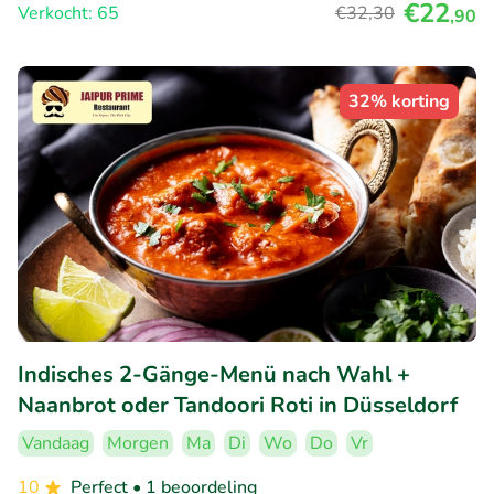
€22
Verkocht: 65
€32
,30
,90
32% korting
Indisches 2-Gänge-Menü nach Wahl +
Naanbrot oder Tandoori Roti in Düsseldorf
Vandaag
Morgen
Ma
Di
Wo
Do
Vr
10
Perfect
• 1 beoordeling