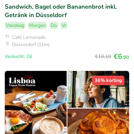
Sandwich, Bagel oder Bananenbrot inkl.
Getränk in Düsseldorf
Vandaag
Morgen
Do
Vr
Café Lemonade
Düsseldorf (1km)
€6
Verkocht: 26
€10
,10
,90
36% korting