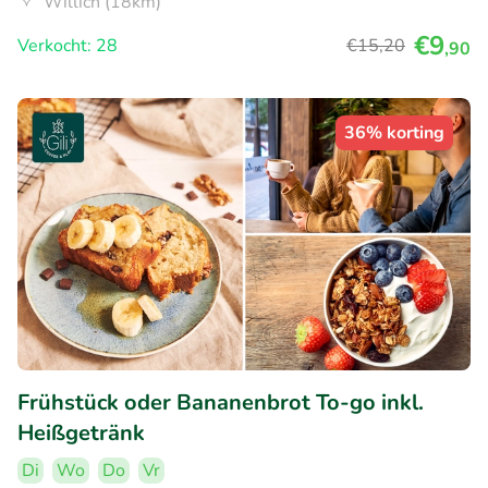
Willich (18km)
€9
Verkocht: 28
€15
,20
,90
36% korting
Frühstück oder Bananenbrot To-go inkl.
Heißgetränk
Di
Wo
Do
Vr