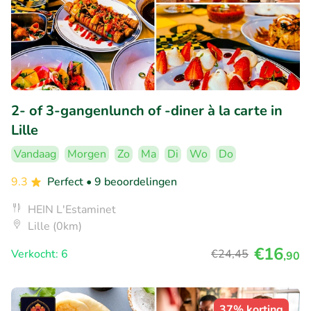
2- of 3-gangenlunch of -diner à la carte in
Lille
Vandaag
Morgen
Zo
Ma
Di
Wo
Do
9.3
Perfect
• 9 beoordelingen
HEIN L'Estaminet
Lille (0km)
€16
Verkocht: 6
€24
,45
,90
37% korting