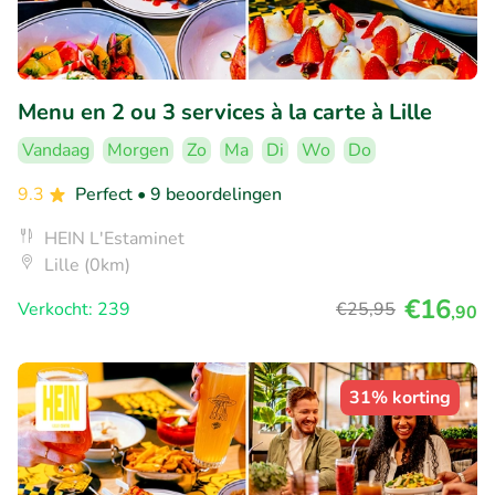
Menu en 2 ou 3 services à la carte à Lille
Vandaag
Morgen
Zo
Ma
Di
Wo
Do
9.3
Perfect
• 9 beoordelingen
HEIN L'Estaminet
Lille (0km)
€16
Verkocht: 239
€25
,95
,90
31% korting