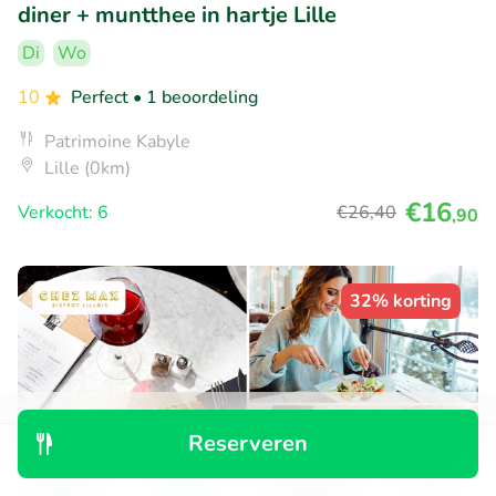
diner + muntthee in hartje Lille
Di
Wo
10
Perfect
• 1 beoordeling
Patrimoine Kabyle
Lille (0km)
€16
Verkocht: 6
€26
,40
,90
32% korting
Reserveren
Ontdek
Zoeken
Boekingen
Menu