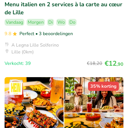
Menu italien en 2 services à la carte au cœur
de Lille
Vandaag
Morgen
Di
Wo
Do
9.8
Perfect
• 3 beoordelingen
A Legna Lille Solferino
Lille (0km)
€12
Verkocht: 39
€18
,20
,90
35% korting