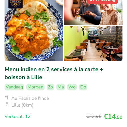
Menu indien en 2 services à la carte +
boisson à Lille
Vandaag
Morgen
Zo
Ma
Wo
Do
Au Palais de l'Inde
Lille (0km)
€14
Verkocht: 12
€22
,95
,50