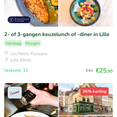
2- of 3-gangen keuzelunch of -diner in Lille
Vandaag
Morgen
Les Petits Poissons
Lille (0km)
€25
Verkocht: 31
€41
,90
36% korting