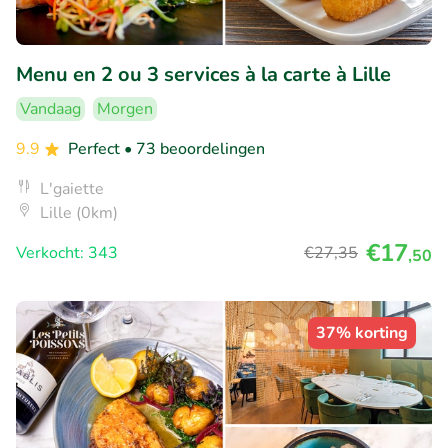
Menu en 2 ou 3 services à la carte à Lille
Vandaag
Morgen
9.9
Perfect
• 73 beoordelingen
L'gaiette
Lille (0km)
€17
Verkocht: 343
€27
,35
,50
37% korting