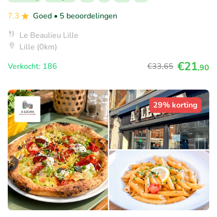
7.3
Goed
• 5 beoordelingen
Le Beaulieu Lille
Lille (0km)
€21
Verkocht: 186
€33
,65
,90
29% korting