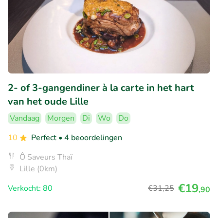
2- of 3-gangendiner à la carte in het hart
van het oude Lille
Vandaag
Morgen
Di
Wo
Do
10
Perfect
• 4 beoordelingen
Ô Saveurs Thaï
Lille (0km)
€19
Verkocht: 80
€31
,25
,90