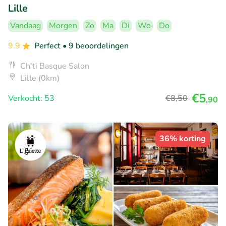
Lille
Vandaag
Morgen
Zo
Ma
Di
Wo
Do
9.9
Perfect
• 9 beoordelingen
Ch'ti Basque Salon
Lille (0km)
€5
Verkocht: 53
€8
,50
,90
36% korting