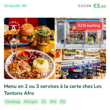
€6
Verkocht: 40
€10
,58
,90
31% korting
Menu en 2 ou 3 services à la carte chez Les
Tontons Afro
Vandaag
Morgen
Zo
Wo
Do