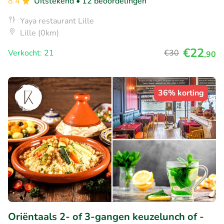
8.4
Uitstekend
• 12 beoordelingen
Yaya restaurant Lille
Lille (0km)
€22
Verkocht: 21
€30
,90
36% korting
Oriëntaals 2- of 3-gangen keuzelunch of -