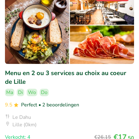
Menu en 2 ou 3 services au choix au coeur
de Lille
Ma
Di
Wo
Do
9.5
Perfect
• 2 beoordelingen
Le Dahu
Lille (0km)
€17
Verkocht: 4
€26
,15
,50