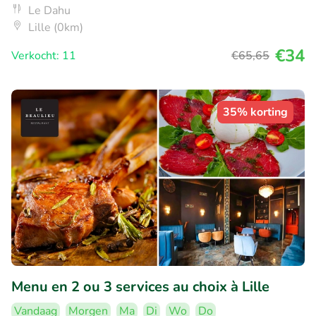
Le Dahu
Lille (0km)
€34
Verkocht: 11
€65
,65
35% korting
Menu en 2 ou 3 services au choix à Lille
Vandaag
Morgen
Ma
Di
Wo
Do