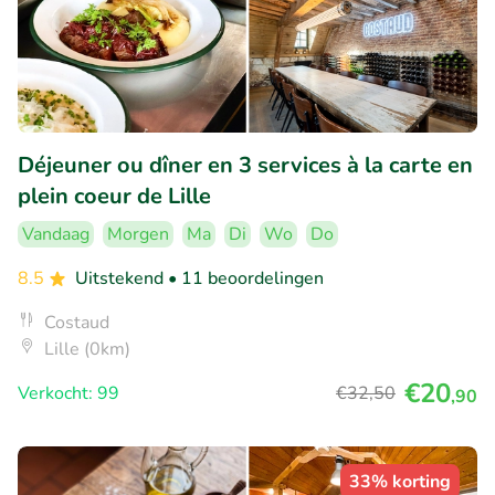
Déjeuner ou dîner en 3 services à la carte en
plein coeur de Lille
Vandaag
Morgen
Ma
Di
Wo
Do
8.5
Uitstekend
• 11 beoordelingen
Costaud
Lille (0km)
€20
Verkocht: 99
€32
,50
,90
33% korting