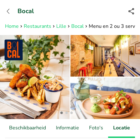
+3211960739
Bocal
Bereikbaar tot 23:00 uur
Home
Restaurants
Lille
Bocal
Menu en 2 ou 3 services
Beschikbaarheid
Informatie
Foto's
Locatie