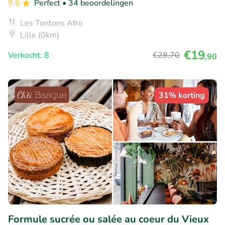
9.6
Perfect
• 34 beoordelingen
Les Tontons Afro
Lille (0km)
€19
Verkocht: 8
€28
,70
,90
31% korting
Formule sucrée ou salée au coeur du Vieux