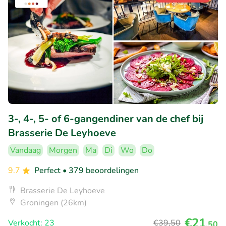
3-, 4-, 5- of 6-gangendiner van de chef bij
Brasserie De Leyhoeve
Vandaag
Morgen
Ma
Di
Wo
Do
9.7
Perfect
• 379 beoordelingen
Brasserie De Leyhoeve
Groningen (26km)
€21
Verkocht: 23
€39
,50
,50