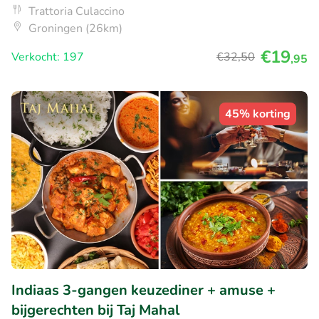
Trattoria Culaccino
Groningen (26km)
€19
Verkocht: 197
€32
,50
,95
45% korting
Indiaas 3-gangen keuzediner + amuse +
bijgerechten bij Taj Mahal