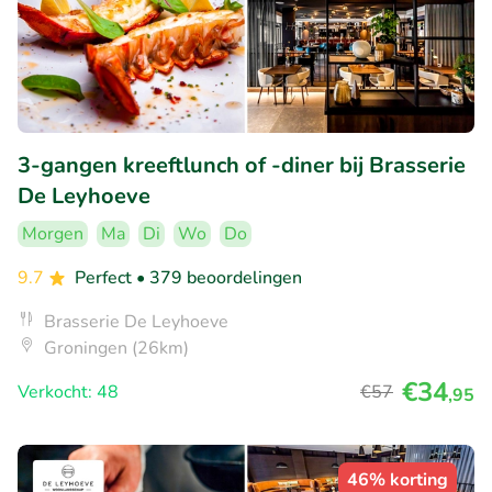
3-gangen kreeftlunch of -diner bij Brasserie
De Leyhoeve
Morgen
Ma
Di
Wo
Do
9.7
Perfect
• 379 beoordelingen
Brasserie De Leyhoeve
Groningen (26km)
€34
Verkocht: 48
€57
,95
46% korting