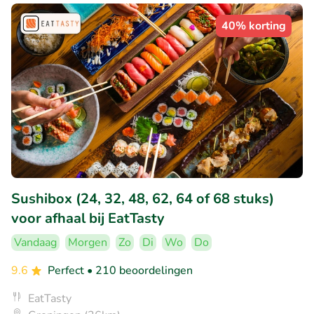
40% korting
Sushibox (24, 32, 48, 62, 64 of 68 stuks)
voor afhaal bij EatTasty
Vandaag
Morgen
Zo
Di
Wo
Do
9.6
Perfect
• 210 beoordelingen
EatTasty