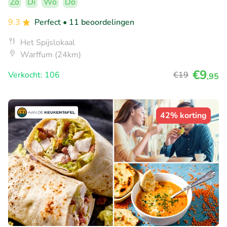
Zo
Di
Wo
Do
9.3
Perfect
• 11 beoordelingen
Het Spijslokaal
Warffum (24km)
€9
Verkocht: 106
€19
,95
42% korting