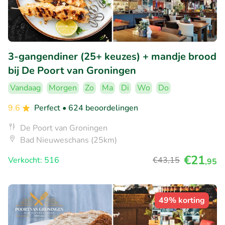
3-gangendiner (25+ keuzes) + mandje brood
bij De Poort van Groningen
Vandaag
Morgen
Zo
Ma
Di
Wo
Do
9.6
Perfect
• 624 beoordelingen
De Poort van Groningen
Bad Nieuweschans (25km)
€21
Verkocht: 516
€43
,15
,95
49% korting