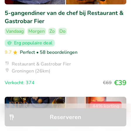
5-gangendiner van de chef bij Restaurant &
Gastrobar Fier
Vandaag
Morgen
Zo
Do
Erg populaire deal
9.7
Perfect
• 58 beoordelingen
Restaurant & Gastrobar Fier
Groningen (26km)
€39
Verkocht: 374
€69
44% korting
Reserveren
Ontdek
Zoeken
Boekingen
Menu