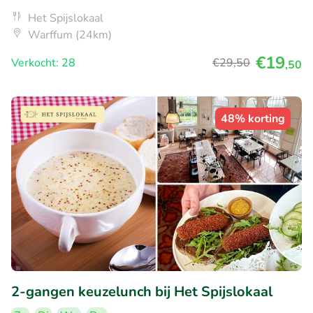
Het Spijslokaal
Warffum (24km)
€19
Verkocht: 28
€29
,50
,50
48% korting
2-gangen keuzelunch bij Het Spijslokaal