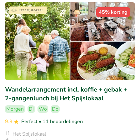
45% korting
Wandelarrangement incl. koffie + gebak +
2-gangenlunch bij Het Spijslokaal
Morgen
Di
Wo
Do
9.3
Perfect
• 11 beoordelingen
Het Spijslokaal