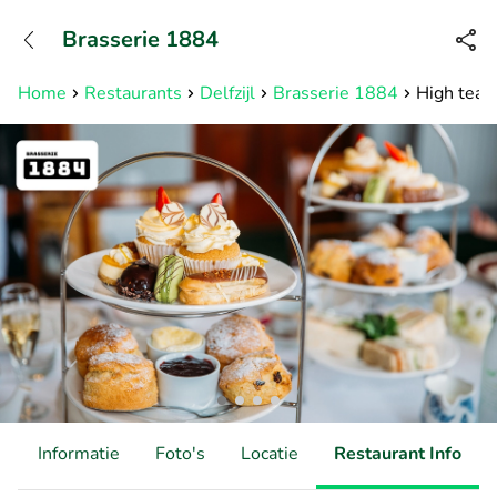
+3211960739
Brasserie 1884
Bereikbaar tot 23:00 uur
Home
Restaurants
Delfzijl
Brasserie 1884
High tea (
d
Informatie
Foto's
Locatie
Restaurant Info