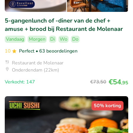
5-gangenlunch of -diner van de chef +
amuse + brood bij Restaurant de Molenaar
Vandaag
Morgen
Di
Wo
Do
10
Perfect
• 63 beoordelingen
Restaurant de Molenaar
Onderdendam (22km)
€54
Verkocht: 147
€73
,50
,95
50% korting