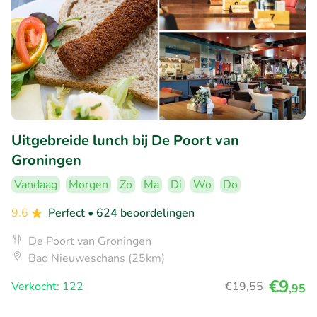
Uitgebreide lunch bij De Poort van
Groningen
Vandaag
Morgen
Zo
Ma
Di
Wo
Do
9.6
Perfect
• 624 beoordelingen
De Poort van Groningen
Bad Nieuweschans (25km)
€9
Verkocht: 122
€19
,55
,95