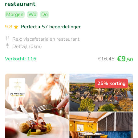
restaurant
Morgen
Wo
Do
9.8
Perfect
• 57 beoordelingen
Rex: viscafetaria en restaurant
Delfzijl (0km)
€9
Verkocht: 116
€16
,45
,50
25% korting