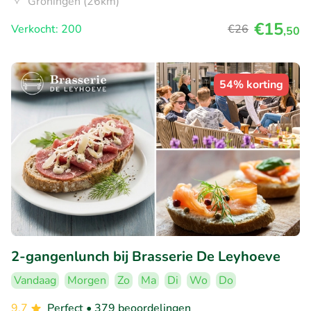
Groningen (26km)
€15
Verkocht: 200
€26
,50
54% korting
2-gangenlunch bij Brasserie De Leyhoeve
Vandaag
Morgen
Zo
Ma
Di
Wo
Do
9.7
Perfect
• 379 beoordelingen