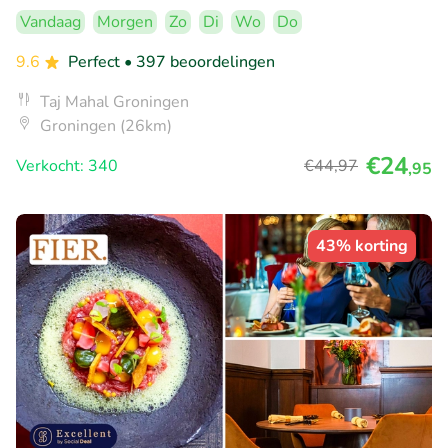
Vandaag
Morgen
Zo
Di
Wo
Do
9.6
Perfect
• 397 beoordelingen
Taj Mahal Groningen
Groningen (26km)
€24
Verkocht: 340
€44
,97
,95
43% korting