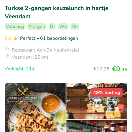
Turkse 2-gangen keuzelunch in hartje
Veendam
Vandaag
Morgen
Di
Wo
Do
9.6
Perfect
• 61 beoordelingen
Restaurant Aan De Keukentafel
Veendam (25km)
€9
Verkocht: 214
€17
,25
,95
49% korting