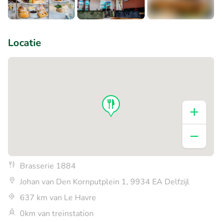
+1
Locatie
Brasserie 1884
Johan van Den Kornputplein 1, 9934 EA Delfzijl
637 km van Le Havre
0km van treinstation