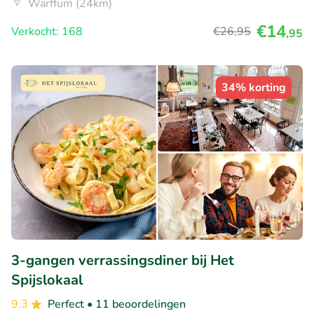
Warffum (24km)
€14
Verkocht: 168
€26
,95
,95
34% korting
3-gangen verrassingsdiner bij Het
Spijslokaal
9.3
Perfect
• 11 beoordelingen