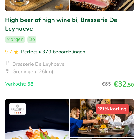
High beer of high wine bij Brasserie De
Leyhoeve
Morgen
Do
9.7
Perfect
• 379 beoordelingen
Brasserie De Leyhoeve
Groningen (26km)
€32
Verkocht: 58
€65
,50
39% korting