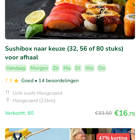
Sushibox naar keuze (32, 56 of 80 stuks)
voor afhaal
Vandaag
Morgen
Zo
Ma
Di
Wo
Do
7.9
Goed
• 14 beoordelingen
Uchi sushi Hoogezand
Hoogezand (22km)
€16
Verkocht: 60
€33
,50
,75
47% korting