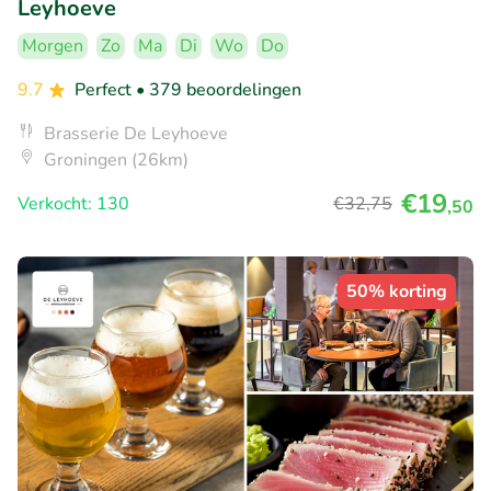
Leyhoeve
Morgen
Zo
Ma
Di
Wo
Do
9.7
Perfect
• 379 beoordelingen
Brasserie De Leyhoeve
Groningen (26km)
€19
Verkocht: 130
€32
,75
,50
50% korting