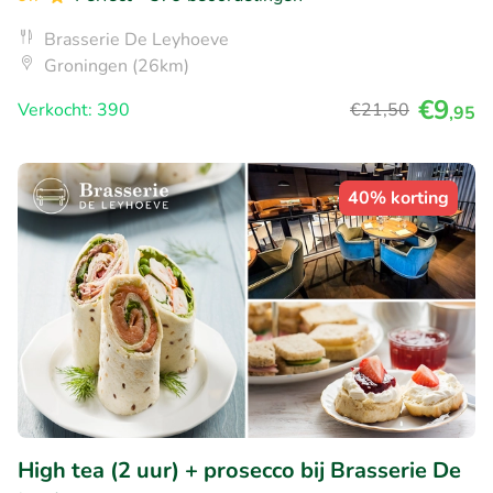
Brasserie De Leyhoeve
Groningen (26km)
€9
Verkocht: 390
€21
,50
,95
40% korting
High tea (2 uur) + prosecco bij Brasserie De