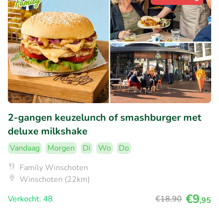
2-gangen keuzelunch of smashburger met
deluxe milkshake
Vandaag
Morgen
Di
Wo
Do
Family Winschoten
Winschoten (22km)
€9
Verkocht: 48
€18
,90
,95