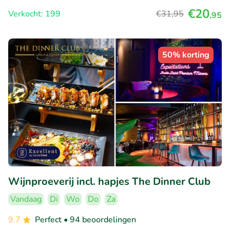
€20
Verkocht: 199
€31
,95
,95
50% korting
Wijnproeverij incl. hapjes The Dinner Club
Vandaag
Di
Wo
Do
Za
9.7
Perfect
• 94 beoordelingen