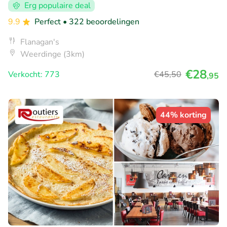
Erg populaire deal
9.9
Perfect
• 322 beoordelingen
Flanagan's
Weerdinge (3km)
€28
Verkocht: 773
€45
,50
,95
44% korting