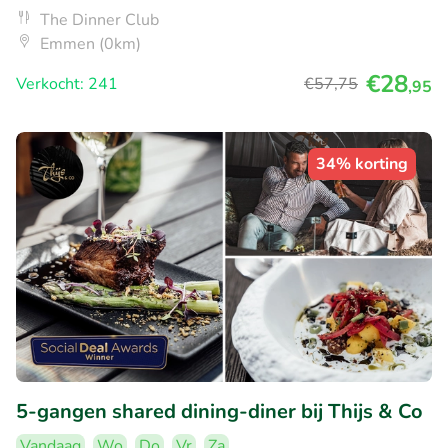
The Dinner Club
Emmen (0km)
€28
Verkocht: 241
€57
,75
,95
34% korting
5-gangen shared dining-diner bij Thijs & Co
Vandaag
Wo
Do
Vr
Za