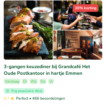
38% korting
3-gangen keuzediner bij Grandcafé Het
Oude Postkantoor in hartje Emmen
Vandaag
Di
Wo
Do
Vr
Erg populaire deal
9.7
Perfect
• 466 beoordelingen