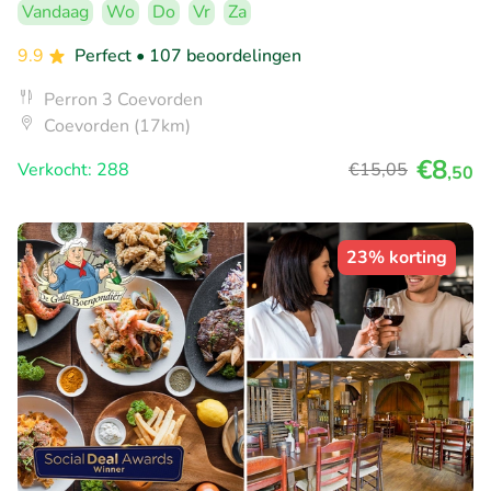
Vandaag
Wo
Do
Vr
Za
9.9
Perfect
• 107 beoordelingen
Perron 3 Coevorden
Coevorden (17km)
€8
Verkocht: 288
€15
,05
,50
23% korting