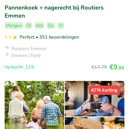
Pannenkoek + nagerecht bij Routiers
Emmen
Morgen
Di
Wo
Do
Vr
9.9
Perfect
• 351 beoordelingen
Routiers Emmen
Emmen (7km)
€9
Verkocht: 119
€17
,75
,95
47% korting