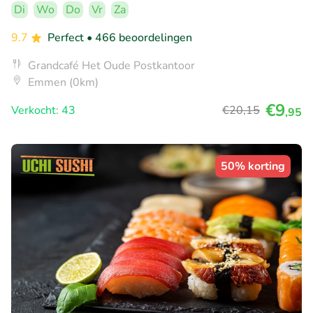
Di
Wo
Do
Vr
Za
9.7
Perfect
• 466 beoordelingen
Grandcafé Het Oude Postkantoor
Emmen (0km)
€9
Verkocht: 43
€20
,15
,95
50% korting