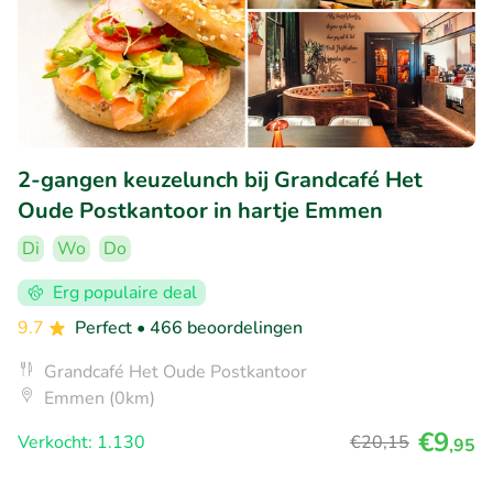
2-gangen keuzelunch bij Grandcafé Het
Oude Postkantoor in hartje Emmen
Di
Wo
Do
Erg populaire deal
9.7
Perfect
• 466 beoordelingen
Grandcafé Het Oude Postkantoor
Emmen (0km)
€9
Verkocht: 1.130
€20
,15
,95