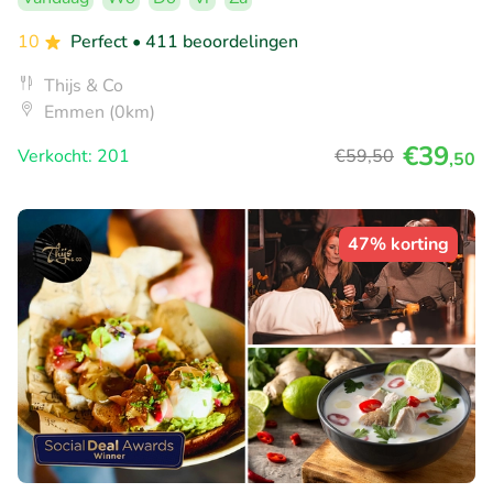
10
Perfect
• 411 beoordelingen
Thijs & Co
Emmen (0km)
€39
Verkocht: 201
€59
,50
,50
47% korting