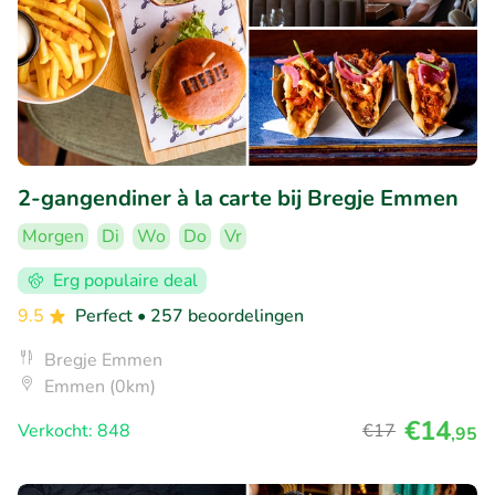
2-gangendiner à la carte bij Bregje Emmen
Morgen
Di
Wo
Do
Vr
Erg populaire deal
9.5
Perfect
• 257 beoordelingen
Bregje Emmen
Emmen (0km)
€14
Verkocht: 848
€17
,95