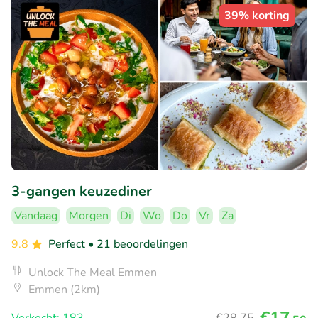
39% korting
3-gangen keuzediner
Vandaag
Morgen
Di
Wo
Do
Vr
Za
9.8
Perfect
• 21 beoordelingen
Unlock The Meal Emmen
Emmen (2km)