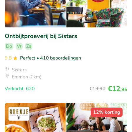
Ontbijtproeverij bij Sisters
Do
Vr
Za
9.8
Perfect
• 410 beoordelingen
Sisters
Emmen (0km)
€12
Verkocht: 620
€19
,90
,95
12% korting