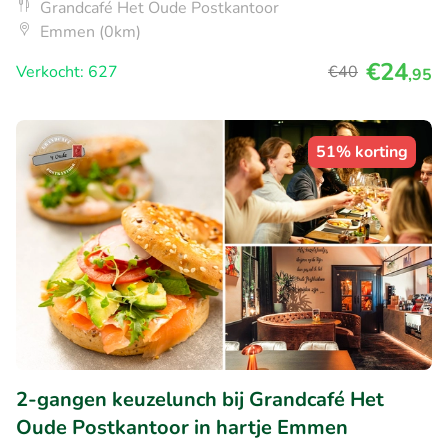
Grandcafé Het Oude Postkantoor
Emmen (0km)
€24
Verkocht: 627
€40
,95
51% korting
2-gangen keuzelunch bij Grandcafé Het
Oude Postkantoor in hartje Emmen