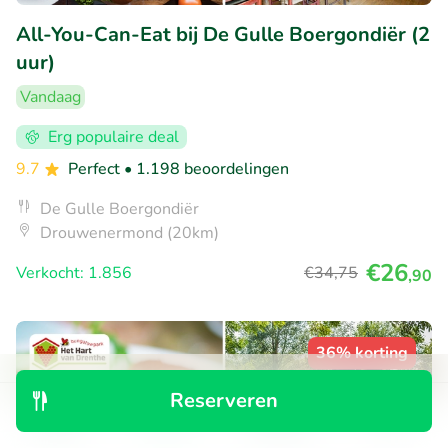
All-You-Can-Eat bij De Gulle Boergondiër (2
uur)
Vandaag
Erg populaire deal
9.7
Perfect
• 1.198 beoordelingen
De Gulle Boergondiër
Drouwenermond (20km)
€26
Verkocht: 1.856
€34
,75
,90
36% korting
Reserveren
Ontdek
Zoeken
Boekingen
Menu