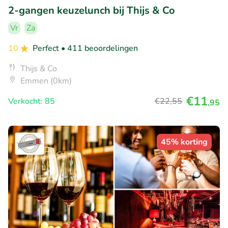
2-gangen keuzelunch bij Thijs & Co
Vr
Za
10
Perfect
• 411 beoordelingen
Thijs & Co
Emmen (0km)
€11
Verkocht: 85
€22
,55
,95
45% korting