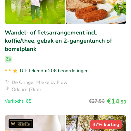
Wandel- of fietsarrangement incl.
koffie/thee, gebak en 2-gangenlunch of
borrelplank
Za
8.9
Uitstekend
• 206 beoordelingen
De Oringer Marke by Flow
Odoorn (7km)
€14
Verkocht: 65
€27
,50
,50
47% korting