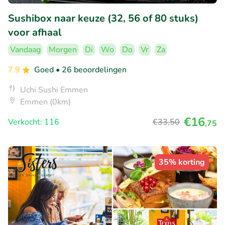
Sushibox naar keuze (32, 56 of 80 stuks)
voor afhaal
Vandaag
Morgen
Di
Wo
Do
Vr
Za
7.9
Goed
• 26 beoordelingen
Uchi Sushi Emmen
Emmen (0km)
€16
Verkocht: 116
€33
,50
,75
35% korting