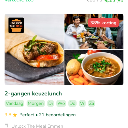
€17
Verkocht: 183
€28
,75
,50
38% korting
2-gangen keuzelunch
Vandaag
Morgen
Di
Wo
Do
Vr
Za
9.8
Perfect
• 21 beoordelingen
Unlock The Meal Emmen