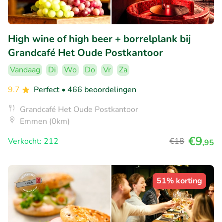
High wine of high beer + borrelplank bij
Grandcafé Het Oude Postkantoor
Vandaag
Di
Wo
Do
Vr
Za
9.7
Perfect
• 466 beoordelingen
Grandcafé Het Oude Postkantoor
Emmen (0km)
€9
Verkocht: 212
€18
,95
51% korting