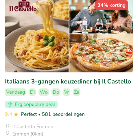
34% korting
Italiaans 3-gangen keuzediner bij Il Castello
Vandaag
Di
Wo
Do
Vr
Za
Erg populaire deal
9.4
Perfect
• 581 beoordelingen
Il Castello Emmen
Emmen (0km)