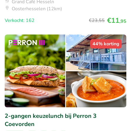
Grand Café Hesseln
Oosterhesselen (12km)
€11
Verkocht: 162
€23
,55
,95
44% korting
2-gangen keuzelunch bij Perron 3
Coevorden