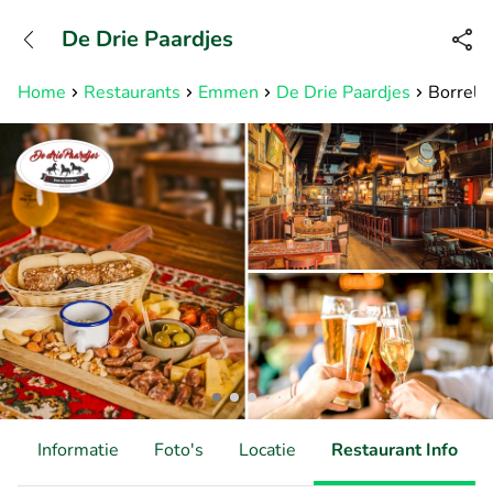
+3211960739
De Drie Paardjes
Bereikbaar tot 23:00 uur
Home
Restaurants
Emmen
De Drie Paardjes
Borrelpl
d
Informatie
Foto's
Locatie
Restaurant Info