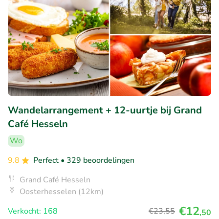
Wandelarrangement + 12-uurtje bij Grand
Café Hesseln
Wo
9.8
Perfect
• 329 beoordelingen
Grand Café Hesseln
Oosterhesselen (12km)
€12
Verkocht: 168
€23
,55
,50