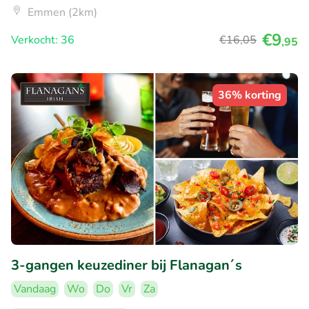
Emmen (2km)
€9
Verkocht: 36
€16
,05
,95
36% korting
3-gangen keuzediner bij Flanagan´s
Vandaag
Wo
Do
Vr
Za