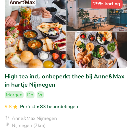
29% korting
High tea incl. onbeperkt thee bij Anne&Max
in hartje Nijmegen
Morgen
Do
Vr
9.8
Perfect
• 83 beoordelingen
Anne&Max Nijmegen
Nijmegen (7km)