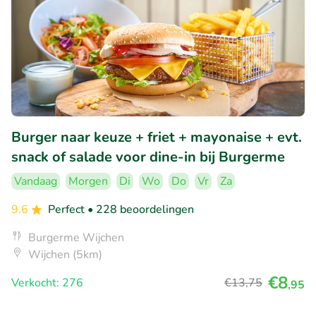
Burger naar keuze + friet + mayonaise + evt.
snack of salade voor dine-in bij Burgerme
Vandaag
Morgen
Di
Wo
Do
Vr
Za
9.6
Perfect
• 228 beoordelingen
Burgerme Wijchen
Wijchen (5km)
€8
Verkocht: 276
€13
,75
,95