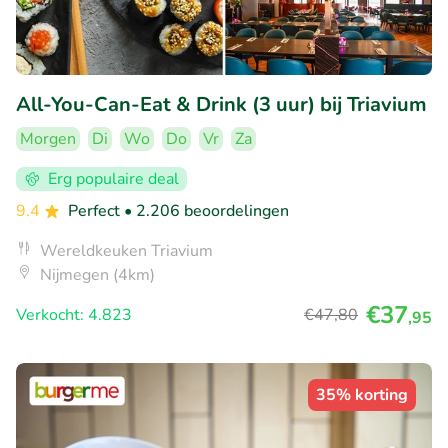
All-You-Can-Eat & Drink (3 uur) bij Triavium
Morgen
Di
Wo
Do
Vr
Za
Erg populaire deal
9.4
Perfect
• 2.206 beoordelingen
Wereldkeuken Triavium
Nijmegen (4km)
€37
Verkocht: 4.823
€47
,80
,95
35% korting