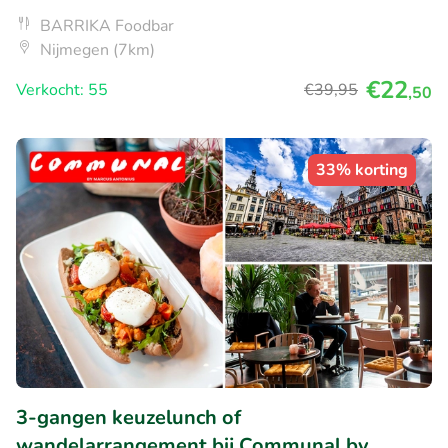
BARRIKA Foodbar
Nijmegen (7km)
€22
Verkocht: 55
€39
,95
,50
33% korting
3-gangen keuzelunch of
wandelarrangement bij Communal by