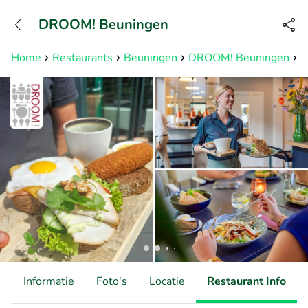
+3211960739
DROOM! Beuningen
Bereikbaar tot 23:00 uur
Home
Restaurants
Beuningen
DROOM! Beuningen
L
d
Informatie
Foto's
Locatie
Restaurant Info