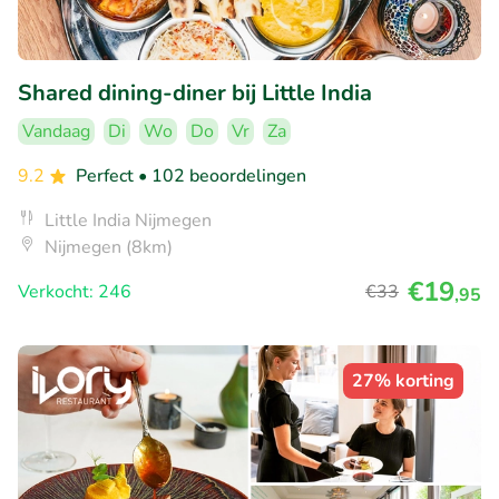
Shared dining-diner bij Little India
Vandaag
Di
Wo
Do
Vr
Za
9.2
Perfect
• 102 beoordelingen
Little India Nijmegen
Nijmegen (8km)
€19
Verkocht: 246
€33
,95
27% korting