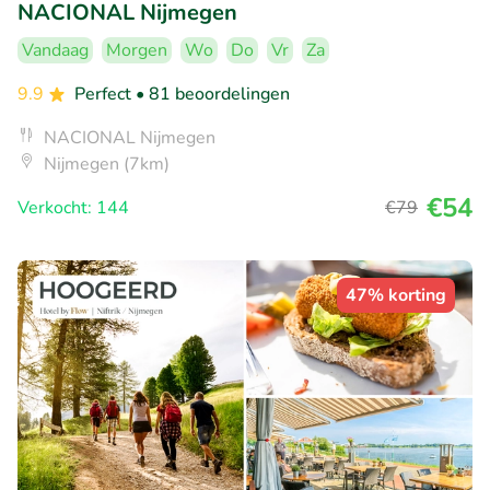
NACIONAL Nijmegen
Vandaag
Morgen
Wo
Do
Vr
Za
9.9
Perfect
• 81 beoordelingen
NACIONAL Nijmegen
Nijmegen (7km)
€54
Verkocht: 144
€79
47% korting