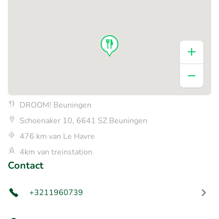
DROOM! Beuningen
Schoenaker 10, 6641 SZ Beuningen
476 km van Le Havre
4km van treinstation
Contact
+3211960739