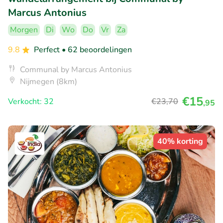
Marcus Antonius
Morgen
Di
Wo
Do
Vr
Za
9.8
Perfect
• 62 beoordelingen
Communal by Marcus Antonius
Nijmegen (8km)
€15
Verkocht: 32
€23
,70
,95
40% korting