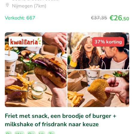
Nijmegen (7km)
€26
Verkocht: 667
€37
,35
,50
37% korting
Friet met snack, een broodje of burger +
milkshake of frisdrank naar keuze