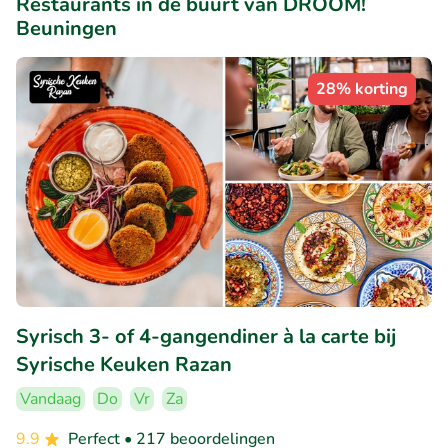
Restaurants in de buurt van DROOM!
Beuningen
28% korting
Syrisch 3- of 4-gangendiner à la carte bij
Syrische Keuken Razan
Vandaag
Do
Vr
Za
9.9
Perfect
• 217 beoordelingen