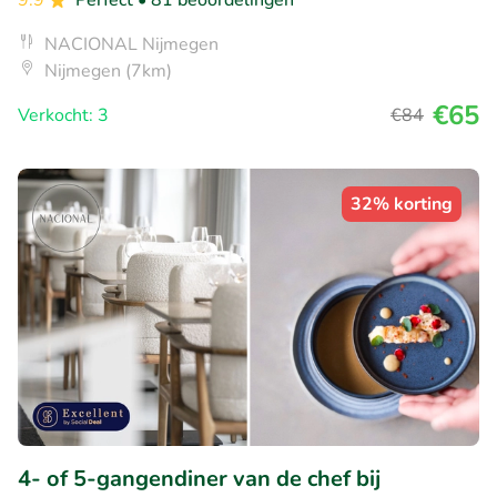
9.9
Perfect
• 81 beoordelingen
NACIONAL Nijmegen
Nijmegen (7km)
€65
Verkocht: 3
€84
32% korting
4- of 5-gangendiner van de chef bij