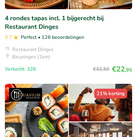
4 rondes tapas incl. 1 bijgerecht bij
Restaurant Dinges
9.7
Perfect
• 126 beoordelingen
Restaurant Dinges
Beuningen (1km)
€22
Verkocht: 326
€32
,50
,95
21% korting