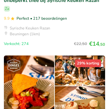
onbeperkt thee bij Syrische Keuken Razan
Za
9.9
Perfect
• 217 beoordelingen
Syrische Keuken Razan
Beuningen (1km)
€14
Verkocht: 274
€22
,50
,50
29% korting