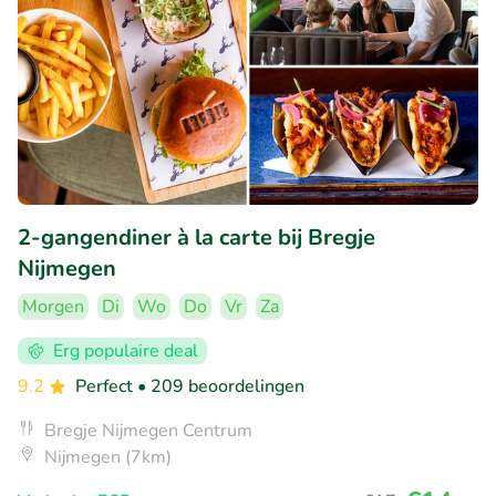
2-gangendiner à la carte bij Bregje
Nijmegen
Morgen
Di
Wo
Do
Vr
Za
Erg populaire deal
9.2
Perfect
• 209 beoordelingen
Bregje Nijmegen Centrum
Nijmegen (7km)