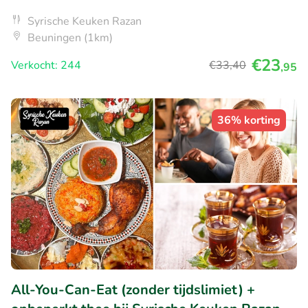
Syrische Keuken Razan
Beuningen (1km)
€23
Verkocht: 244
€33
,40
,95
36% korting
All-You-Can-Eat (zonder tijdslimiet) +