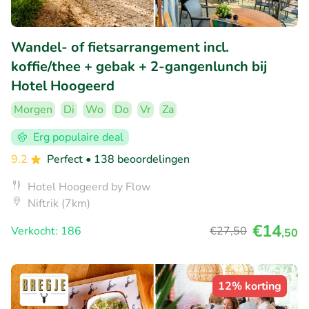
Wandel- of fietsarrangement incl.
koffie/thee + gebak + 2-gangenlunch bij
Hotel Hoogeerd
Morgen
Di
Wo
Do
Vr
Za
Erg populaire deal
9.2
Perfect
• 138 beoordelingen
Hotel Hoogeerd by Flow
Niftrik (7km)
€14
Verkocht: 186
€27
,50
,50
12% korting