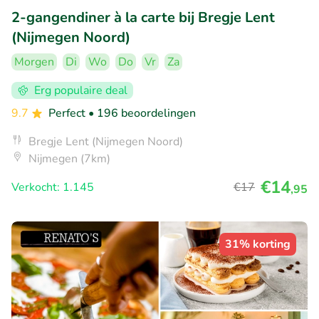
2-gangendiner à la carte bij Bregje Lent
(Nijmegen Noord)
Morgen
Di
Wo
Do
Vr
Za
Erg populaire deal
9.7
Perfect
• 196 beoordelingen
Bregje Lent (Nijmegen Noord)
Nijmegen (7km)
€14
Verkocht: 1.145
€17
,95
31% korting