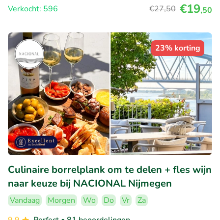
€19
Verkocht: 596
€27
,50
,50
23% korting
Culinaire borrelplank om te delen + fles wijn
naar keuze bij NACIONAL Nijmegen
Vandaag
Morgen
Wo
Do
Vr
Za