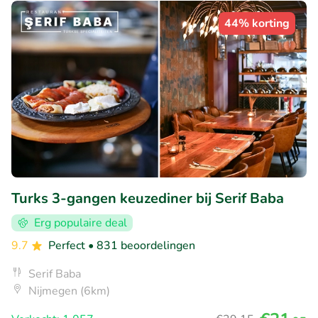
44% korting
Turks 3-gangen keuzediner bij Serif Baba
Erg populaire deal
9.7
Perfect
• 831 beoordelingen
Serif Baba
Nijmegen (6km)