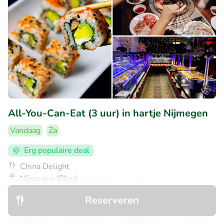
All-You-Can-Eat (3 uur) in hartje Nijmegen
Vandaag
Za
Erg populaire deal
China Delight
Nijmegen (8km)
€25
Verkocht: 211
€35
Reserveren
,95
Ontdek
Zoeken
Boekingen
Menu