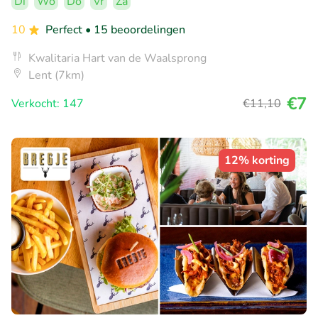
Di
Wo
Do
Vr
Za
10
Perfect
• 15 beoordelingen
Kwalitaria Hart van de Waalsprong
Lent (7km)
€7
Verkocht: 147
€11
,10
12% korting