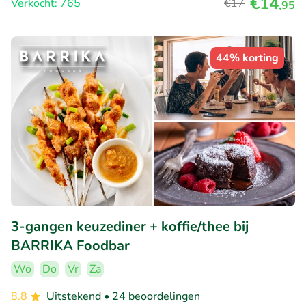
€14
Verkocht: 765
€17
,95
44% korting
3-gangen keuzediner + koffie/thee bij
BARRIKA Foodbar
Wo
Do
Vr
Za
8.8
Uitstekend
• 24 beoordelingen