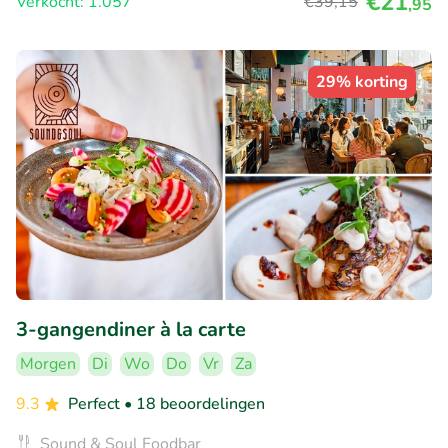
€21
Verkocht: 1.057
€39
,15
,95
29% korting
3-gangendiner à la carte
Morgen
Di
Wo
Do
Vr
Za
9.3
Perfect
• 18 beoordelingen
Sound & Soul Foodbar