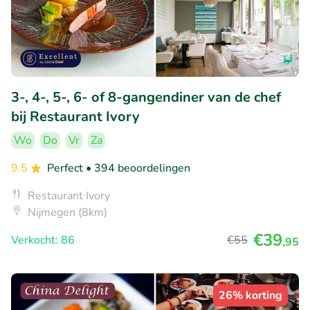
3-, 4-, 5-, 6- of 8-gangendiner van de chef
bij Restaurant Ivory
Wo
Do
Vr
Za
9.5
Perfect
• 394 beoordelingen
Restaurant Ivory
Nijmegen (8km)
€39
Verkocht: 86
€55
,95
26% korting