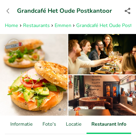
+3211960739
Grandcafé Het Oude Postkantoor
Bereikbaar tot 23:00 uur
Home
Restaurants
Emmen
Grandcafé Het Oude Postk
d
Informatie
Foto's
Locatie
Restaurant Info