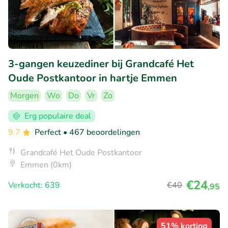
3-gangen keuzediner bij Grandcafé Het
Oude Postkantoor in hartje Emmen
Morgen
Wo
Do
Vr
Zo
Erg populaire deal
9.7
Perfect
• 467 beoordelingen
Grandcafé Het Oude Postkantoor
Emmen (0km)
€24
Verkocht: 639
€40
,95
51% korting