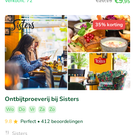
€9
Verkocht: 72
€20
,15
,95
35% korting
Ontbijtproeverij bij Sisters
Wo
Do
Vr
Za
Zo
9.8
Perfect
• 412 beoordelingen
Sisters