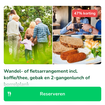
47% korting
Wandel- of fietsarrangement incl.
koffie/thee, gebak en 2-gangenlunch of
borrelplank
Za
Zo
Reserveren
Ontdek
Zoeken
Boekingen
Menu
8.9
Uitstekend
• 206 beoordelingen