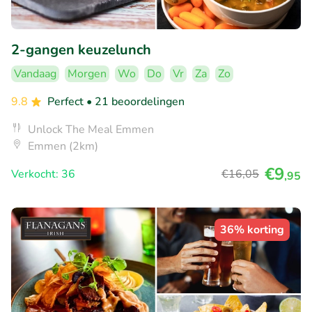
2-gangen keuzelunch
Vandaag
Morgen
Wo
Do
Vr
Za
Zo
9.8
Perfect
• 21 beoordelingen
Unlock The Meal Emmen
Emmen (2km)
€9
Verkocht: 36
€16
,05
,95
36% korting