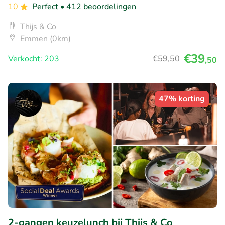
10
Perfect
• 412 beoordelingen
Thijs & Co
Emmen (0km)
€39
Verkocht: 203
€59
,50
,50
47% korting
2-gangen keuzelunch bij Thijs & Co