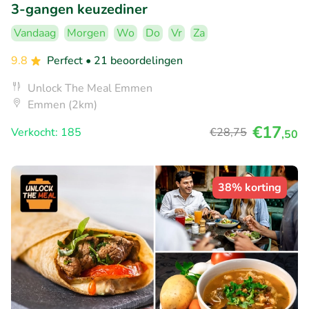
3-gangen keuzediner
Vandaag
Morgen
Wo
Do
Vr
Za
9.8
Perfect
• 21 beoordelingen
Unlock The Meal Emmen
Emmen (2km)
€17
Verkocht: 185
€28
,75
,50
38% korting