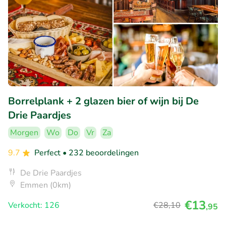
Borrelplank + 2 glazen bier of wijn bij De
Drie Paardjes
Morgen
Wo
Do
Vr
Za
9.7
Perfect
• 232 beoordelingen
De Drie Paardjes
Emmen (0km)
€13
Verkocht: 126
€28
,10
,95