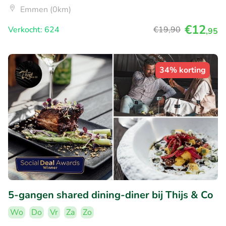
Emmen (0km)
€12
Verkocht: 624
€19
,90
,95
34% korting
5-gangen shared dining-diner bij Thijs & Co
Wo
Do
Vr
Za
Zo