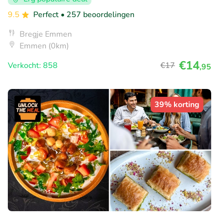
9.5
Perfect
• 257 beoordelingen
Bregje Emmen
Emmen (0km)
€14
Verkocht: 858
€17
,95
39% korting