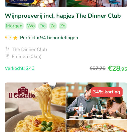
Wijnproeverij incl. hapjes The Dinner Club
Morgen
Wo
Do
Za
Zo
9.7
Perfect
• 94 beoordelingen
The Dinner Club
Emmen (0km)
€28
Verkocht: 243
€57
,75
,95
34% korting