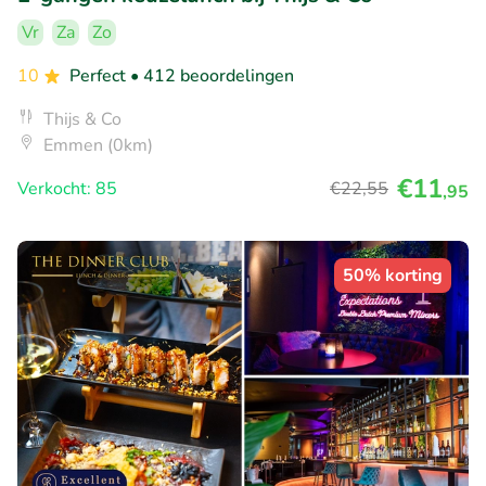
Vr
Za
Zo
10
Perfect
• 412 beoordelingen
Thijs & Co
Emmen (0km)
€11
Verkocht: 85
€22
,55
,95
50% korting