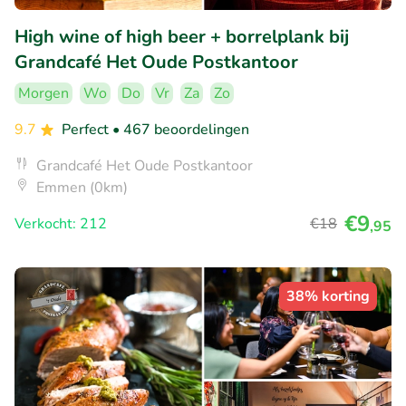
High wine of high beer + borrelplank bij
Grandcafé Het Oude Postkantoor
Morgen
Wo
Do
Vr
Za
Zo
9.7
Perfect
• 467 beoordelingen
Grandcafé Het Oude Postkantoor
Emmen (0km)
€9
Verkocht: 212
€18
,95
38% korting