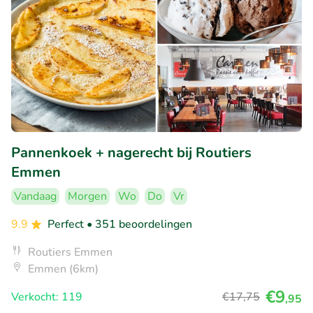
Pannenkoek + nagerecht bij Routiers
Emmen
Vandaag
Morgen
Wo
Do
Vr
9.9
Perfect
• 351 beoordelingen
Routiers Emmen
Emmen (6km)
€9
Verkocht: 119
€17
,75
,95