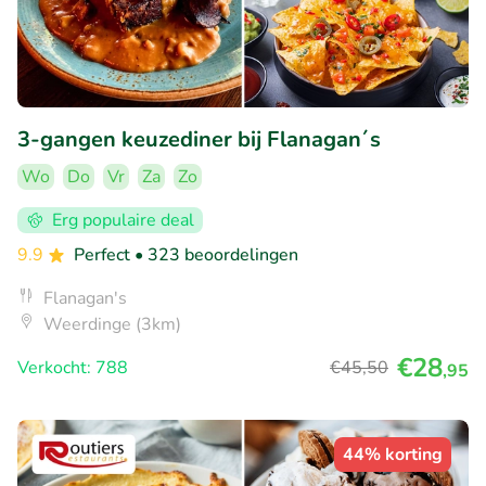
3-gangen keuzediner bij Flanagan´s
Wo
Do
Vr
Za
Zo
Erg populaire deal
9.9
Perfect
• 323 beoordelingen
Flanagan's
Weerdinge (3km)
€28
Verkocht: 788
€45
,50
,95
44% korting