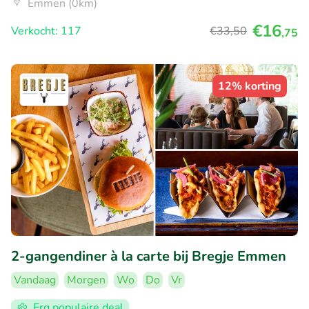
Emmen (0km)
€16
Verkocht: 117
€33
,50
,75
12% korting
2-gangendiner à la carte bij Bregje Emmen
Vandaag
Morgen
Wo
Do
Vr
Erg populaire deal