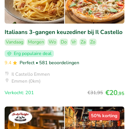
Italiaans 3-gangen keuzediner bij Il Castello
Vandaag
Morgen
Wo
Do
Vr
Za
Zo
Erg populaire deal
9.4
Perfect
• 581 beoordelingen
Il Castello Emmen
Emmen (0km)
€20
Verkocht: 201
€31
,95
,95
50% korting