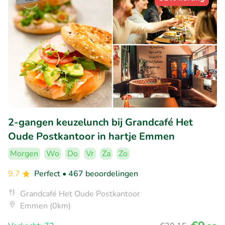
2-gangen keuzelunch bij Grandcafé Het
Oude Postkantoor in hartje Emmen
Morgen
Wo
Do
Vr
Za
Zo
9.7
Perfect
• 467 beoordelingen
Grandcafé Het Oude Postkantoor
Emmen (0km)