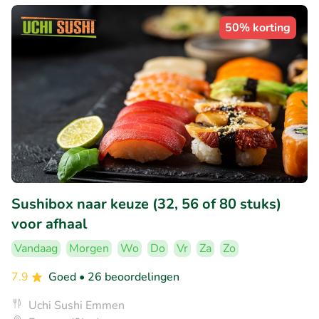
50% korting
Sushibox naar keuze (32, 56 of 80 stuks)
voor afhaal
Vandaag
Morgen
Wo
Do
Vr
Za
Zo
7.9
Goed
• 26 beoordelingen
Uchi Sushi Emmen