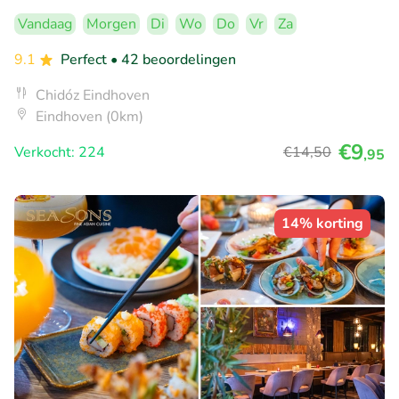
Vandaag
Morgen
Di
Wo
Do
Vr
Za
9.1
Perfect
• 42 beoordelingen
Chidóz Eindhoven
Eindhoven (0km)
€9
Verkocht: 224
€14
,50
,95
14% korting