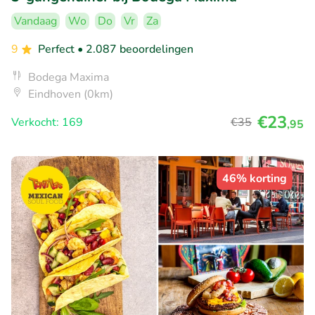
Vandaag
Wo
Do
Vr
Za
9
Perfect
• 2.087 beoordelingen
Bodega Maxima
Eindhoven (0km)
€23
Verkocht: 169
€35
,95
46% korting