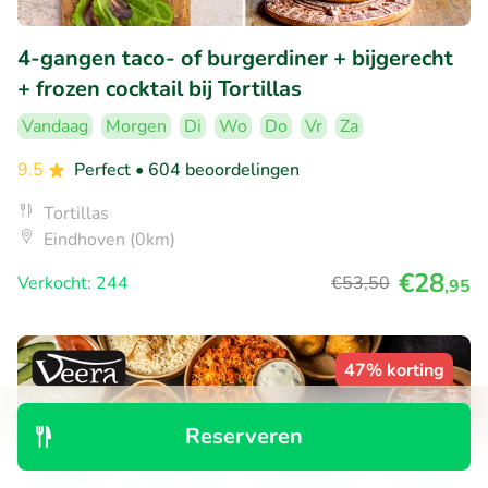
4-gangen taco- of burgerdiner + bijgerecht
+ frozen cocktail bij Tortillas
Vandaag
Morgen
Di
Wo
Do
Vr
Za
9.5
Perfect
• 604 beoordelingen
Tortillas
Eindhoven (0km)
€28
Verkocht: 244
€53
,50
,95
47% korting
Reserveren
Ontdek
Zoeken
Boekingen
Menu