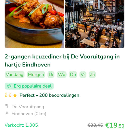
2-gangen keuzediner bij De Vooruitgang in
hartje Eindhoven
Vandaag
Morgen
Di
Wo
Do
Vr
Za
Erg populaire deal
9.6
Perfect
• 288 beoordelingen
De Vooruitgang
Eindhoven (0km)
€19
Verkocht: 1.005
€33
,45
,50