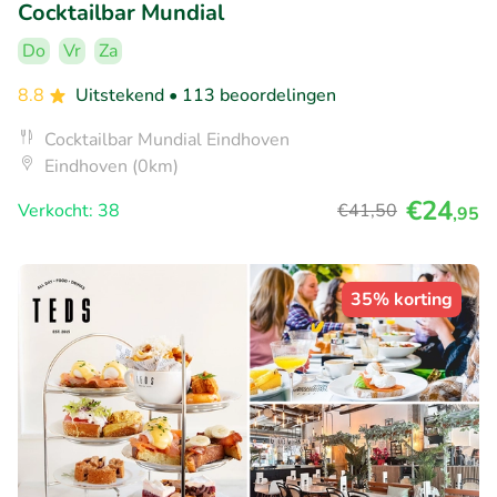
Cocktailbar Mundial
Do
Vr
Za
8.8
Uitstekend
• 113 beoordelingen
Cocktailbar Mundial Eindhoven
Eindhoven (0km)
€24
Verkocht: 38
€41
,50
,95
35% korting