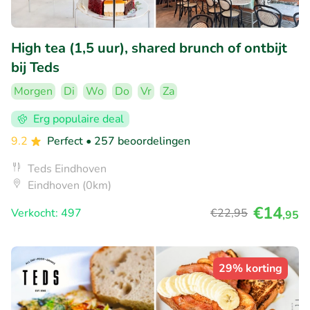
High tea (1,5 uur), shared brunch of ontbijt
bij Teds
Morgen
Di
Wo
Do
Vr
Za
Erg populaire deal
9.2
Perfect
• 257 beoordelingen
Teds Eindhoven
Eindhoven (0km)
€14
Verkocht: 497
€22
,95
,95
29% korting