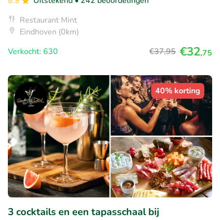
8.9
Uitstekend
• 242 beoordelingen
Restaurant Mint
Eindhoven (0km)
€32
Verkocht: 630
€37
,95
,75
40% korting
3 cocktails en een tapasschaal bij