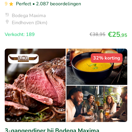
9
Perfect
• 2.087 beoordelingen
Bodega Maxima
Eindhoven (0km)
€25
Verkocht: 189
€38
,95
,95
32% korting
3-gangendiner bij Bodega Maxima