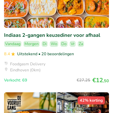
Indiaas 2-gangen keuzediner voor afhaal
Vandaag
Morgen
Di
Wo
Do
Vr
Za
8.4
Uitstekend
• 20 beoordelingen
Foodgasm Delivery
Eindhoven (0km)
€12
Verkocht: 69
€27
,25
,50
42% korting