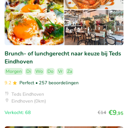
Brunch- of lunchgerecht naar keuze bij Teds
Eindhoven
Morgen
Di
Wo
Do
Vr
Za
9.2
Perfect
• 257 beoordelingen
Teds Eindhoven
Eindhoven (0km)
€9
Verkocht: 68
€14
,95