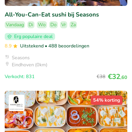
All-You-Can-Eat sushi bij Seasons
Vandaag
Di
Wo
Do
Vr
Za
Erg populaire deal
8.9
Uitstekend
• 488 beoordelingen
Seasons
Eindhoven (0km)
€32
Verkocht: 831
€38
,60
54% korting