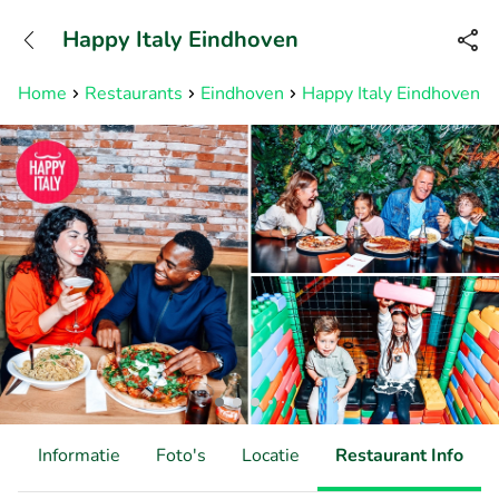
+3211960739
Happy Italy Eindhoven
Bereikbaar tot 23:00 uur
Home
Restaurants
Eindhoven
Happy Italy Eindhoven
d
Informatie
Foto's
Locatie
Restaurant Info