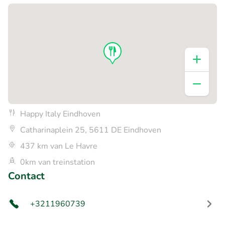
Happy Italy Eindhoven
Catharinaplein 25, 5611 DE Eindhoven
437 km van Le Havre
0km van treinstation
Contact
+3211960739