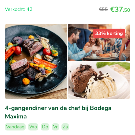
€37
Verkocht: 42
€55
,50
33% korting
4-gangendiner van de chef bij Bodega
Maxima
Vandaag
Wo
Do
Vr
Za