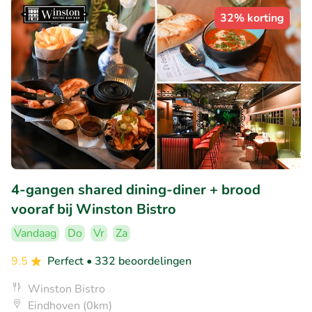
32% korting
4-gangen shared dining-diner + brood
vooraf bij Winston Bistro
Vandaag
Do
Vr
Za
9.5
Perfect
• 332 beoordelingen
Winston Bistro
Eindhoven (0km)