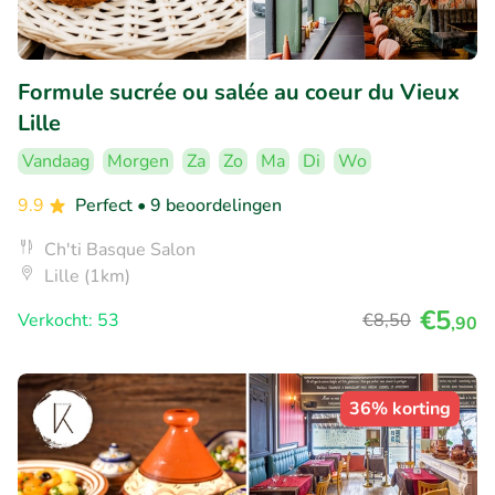
Formule sucrée ou salée au coeur du Vieux
Lille
Vandaag
Morgen
Za
Zo
Ma
Di
Wo
9.9
Perfect
• 9 beoordelingen
Ch'ti Basque Salon
Lille (1km)
€5
Verkocht: 53
€8
,50
,90
36% korting