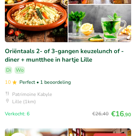
Oriëntaals 2- of 3-gangen keuzelunch of -
diner + muntthee in hartje Lille
Di
Wo
10
Perfect
• 1 beoordeling
Patrimoine Kabyle
Lille (1km)
€16
Verkocht: 6
€26
,40
,90