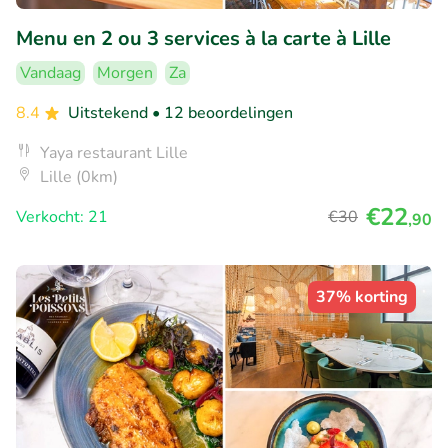
Menu en 2 ou 3 services à la carte à Lille
Vandaag
Morgen
Za
8.4
Uitstekend
• 12 beoordelingen
Yaya restaurant Lille
Lille (0km)
€22
Verkocht: 21
€30
,90
37% korting