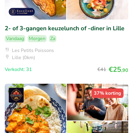
2- of 3-gangen keuzelunch of -diner in Lille
Vandaag
Morgen
Za
Les Petits Poissons
Lille (0km)
€25
Verkocht: 31
€41
,90
37% korting