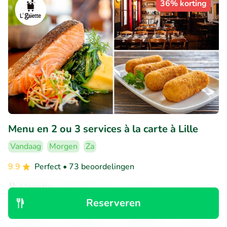
36% korting
Menu en 2 ou 3 services à la carte à Lille
Vandaag
Morgen
Za
9.9
Perfect
• 73 beoordelingen
L'gaiette
Lille (1km)
Reserveren
Ontdek
Zoeken
Boekingen
Menu
€17
Verkocht: 343
€27
,35
,50