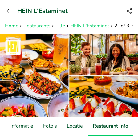
+3211960739
HEIN L'Estaminet
Bereikbaar tot 23:00 uur
Home
Restaurants
Lille
HEIN L'Estaminet
2- of 3-gan
d
Informatie
Foto's
Locatie
Restaurant Info