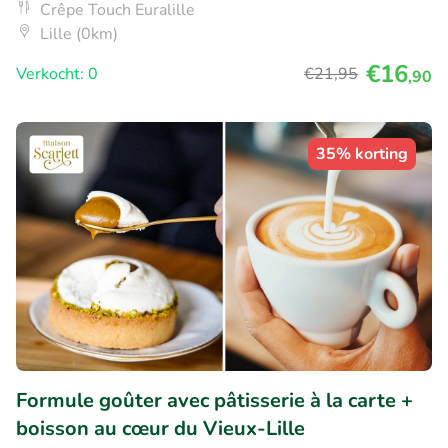
Crêpe Touch Euralille
Lille (0km)
€16
Verkocht: 0
€21
,95
,90
35% korting
Formule goûter avec pâtisserie à la carte +
boisson au cœur du Vieux-Lille