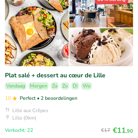
Plat salé + dessert au cœur de Lille
Vandaag
Morgen
Za
Zo
Di
Wo
10
Perfect
• 2 beoordelingen
Lille aux Crêpes
Lille (0km)
€11
Verkocht: 22
€17
,90