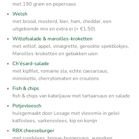
met 190 gram en pepersaus
Welsh
met brood, mosterd, bier, ham, cheddar, een
uitgekiende mix en extra ei (+ €1,50)
Witlofsalade & maroilles-kroketten
met witlof, appel, vinaigrette, gerookte spekblokjes,
Maroilles-kroketten en gebakken uien
Ch'ésard-salade
met kipfilet, romaine sla, echte caesarsaus,
mimolette, cherrytomaten en croutons
Fish & chips
fish & chips van kabeljauw met tartaarsaus en salade
Potjevleesch
huisgemaakt door Lesage met vleesmix in gelei:
kalfsvlees, varkensvlees, kip en konijn
RBX cheeseburger
met rundvlees, brique-burgersaus, augurken,