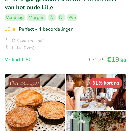
van het oude Lille
Vandaag
Morgen
Za
Di
Wo
10
Perfect
• 4 beoordelingen
Ô Saveurs Thaï
Lille (0km)
€19
Verkocht: 80
€31
,25
,90
31% korting