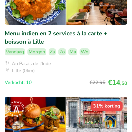
Menu indien en 2 services à la carte +
boisson à Lille
Vandaag
Morgen
Za
Zo
Ma
Wo
Au Palais de l'Inde
Lille (0km)
€14
Verkocht: 10
€22
,95
,50
31% korting