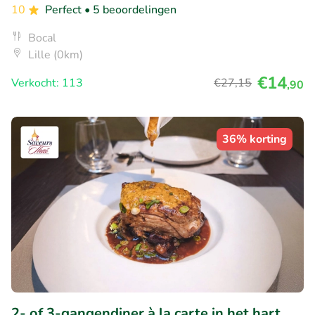
10
Perfect
• 5 beoordelingen
Bocal
Lille (0km)
€14
Verkocht: 113
€27
,15
,90
36% korting
2- of 3-gangendiner à la carte in het hart