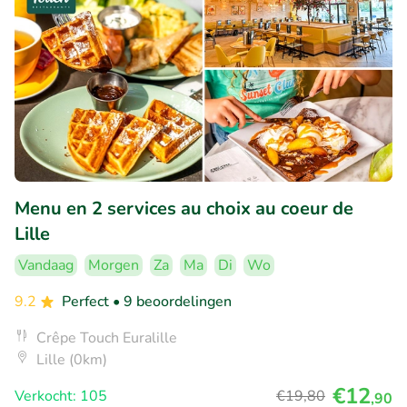
Menu en 2 services au choix au coeur de
Lille
Vandaag
Morgen
Za
Ma
Di
Wo
9.2
Perfect
• 9 beoordelingen
Crêpe Touch Euralille
Lille (0km)
€12
Verkocht: 105
€19
,80
,90