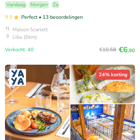
Vandaag
Morgen
Za
9.9
Perfect
• 13 beoordelingen
Maison Scarlett
Lille (0km)
€6
Verkocht: 40
€10
,58
,90
24% korting