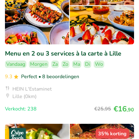
Menu en 2 ou 3 services à la carte à Lille
Vandaag
Morgen
Za
Zo
Ma
Di
Wo
9.3
Perfect
• 8 beoordelingen
HEIN L'Estaminet
Lille (0km)
€16
Verkocht: 238
€25
,95
,90
35% korting