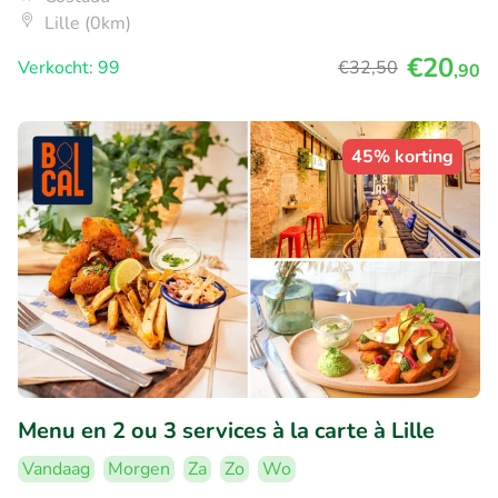
Lille (0km)
€20
Verkocht: 99
€32
,50
,90
45% korting
Menu en 2 ou 3 services à la carte à Lille
Vandaag
Morgen
Za
Zo
Wo