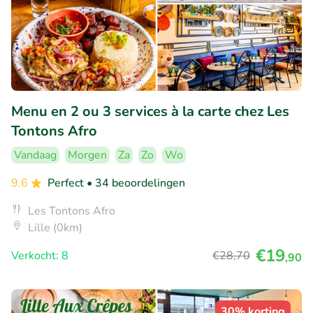
Menu en 2 ou 3 services à la carte chez Les
Tontons Afro
Vandaag
Morgen
Za
Zo
Wo
9.6
Perfect
• 34 beoordelingen
Les Tontons Afro
Lille (0km)
€19
Verkocht: 8
€28
,70
,90
30% korting