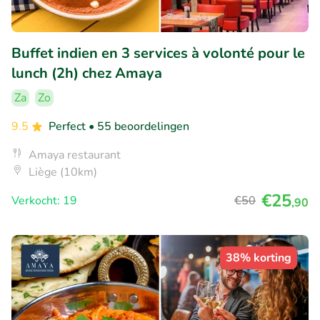
Buffet indien en 3 services à volonté pour le
lunch (2h) chez Amaya
Za
Zo
9.5
Perfect
• 55 beoordelingen
Amaya restaurant
Liège (10km)
€25
Verkocht: 19
€50
,90
38% korting