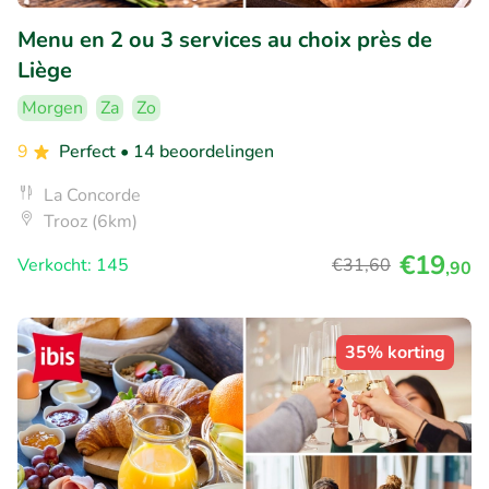
Menu en 2 ou 3 services au choix près de
Liège
Morgen
Za
Zo
9
Perfect
• 14 beoordelingen
La Concorde
Trooz (6km)
€19
Verkocht: 145
€31
,60
,90
35% korting