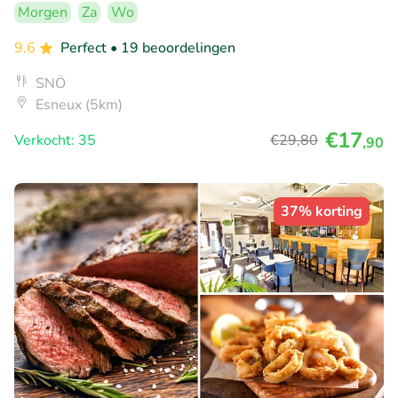
Morgen
Za
Wo
9.6
Perfect
• 19 beoordelingen
SNÖ
Esneux (5km)
€17
Verkocht: 35
€29
,80
,90
37% korting