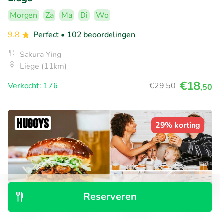
Morgen
Za
Ma
Di
Wo
9.8
Perfect
• 102 beoordelingen
Sakura Ying
Liège (11km)
€18
Verkocht: 176
€29
,50
,50
29% korting
Reserveren
Ontdek
Zoeken
Boekingen
Menu