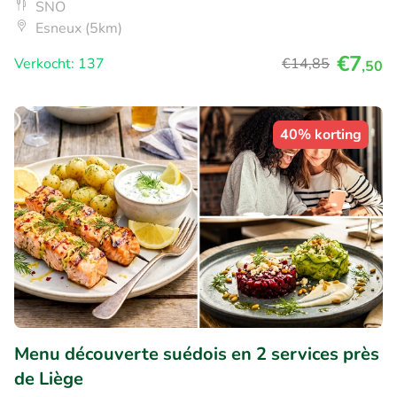
SNÖ
Esneux (5km)
€7
Verkocht: 137
€14
,85
,50
40% korting
Menu découverte suédois en 2 services près
de Liège