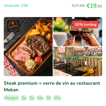
€19
Verkocht: 338
€27
,55
,90
30% korting
Steak premium + verre de vin au restaurant
Mekan
Morgen
Za
Zo
Ma
Di
Wo