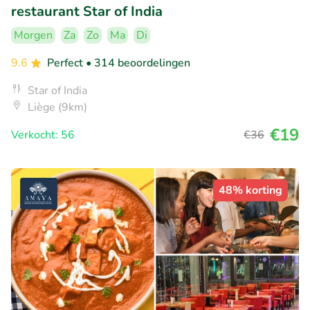
restaurant Star of India
Morgen
Za
Zo
Ma
Di
9.6
Perfect
• 314 beoordelingen
Star of India
Liège (9km)
€19
Verkocht: 56
€36
48% korting