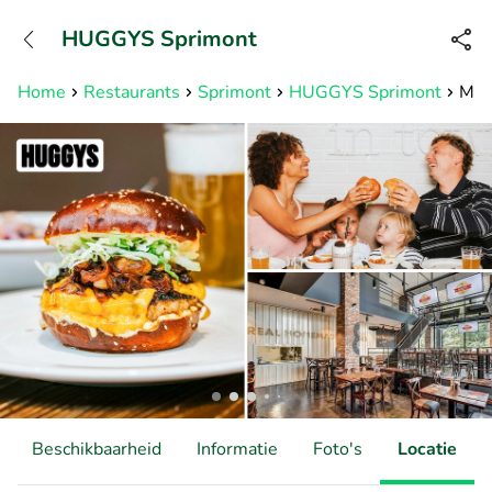
+3211960739
HUGGYS Sprimont
Bereikbaar tot 23:00 uur
Home
Restaurants
Sprimont
HUGGYS Sprimont
Men
Beschikbaarheid
Informatie
Foto's
Locatie