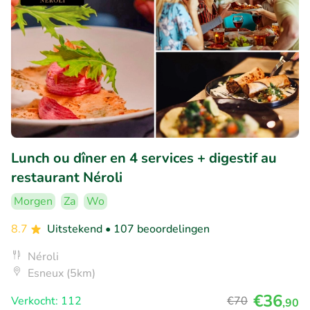
Lunch ou dîner en 4 services + digestif au
restaurant Néroli
Morgen
Za
Wo
8.7
Uitstekend
• 107 beoordelingen
Néroli
Esneux (5km)
€36
Verkocht: 112
€70
,90