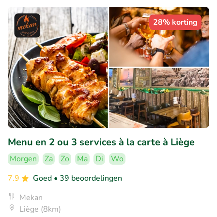
28% korting
Menu en 2 ou 3 services à la carte à Liège
Morgen
Za
Zo
Ma
Di
Wo
7.9
Goed
• 39 beoordelingen
Mekan
Liège (8km)