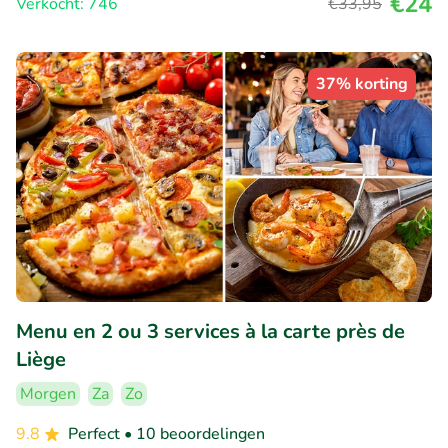
€24
Verkocht: 746
€33
,95
37% korting
Menu en 2 ou 3 services à la carte près de
Liège
Morgen
Za
Zo
9.8
Perfect
• 10 beoordelingen