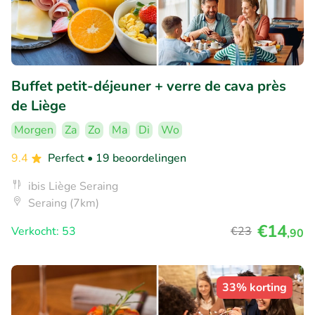
Buffet petit-déjeuner + verre de cava près
de Liège
Morgen
Za
Zo
Ma
Di
Wo
9.4
Perfect
• 19 beoordelingen
ibis Liège Seraing
Seraing (7km)
€14
Verkocht: 53
€23
,90
33% korting