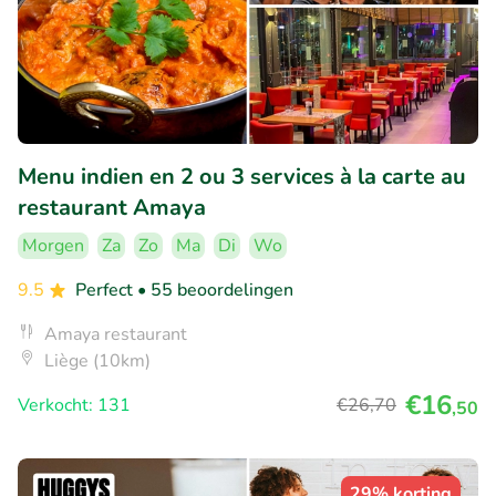
Menu indien en 2 ou 3 services à la carte au
restaurant Amaya
Morgen
Za
Zo
Ma
Di
Wo
9.5
Perfect
• 55 beoordelingen
Amaya restaurant
Liège (10km)
€16
Verkocht: 131
€26
,70
,50
29% korting