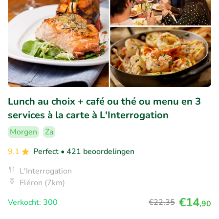
Lunch au choix + café ou thé ou menu en 3
services à la carte à L'Interrogation
Morgen
Za
9.1
Perfect
• 421 beoordelingen
L'Interrogation
Fléron (7km)
€14
Verkocht: 300
€22
,35
,90