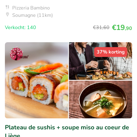
Pizzeria Bambino
Soumagne (11km)
€19
Verkocht: 140
€31
,60
,90
37% korting
Plateau de sushis + soupe miso au coeur de
Liège