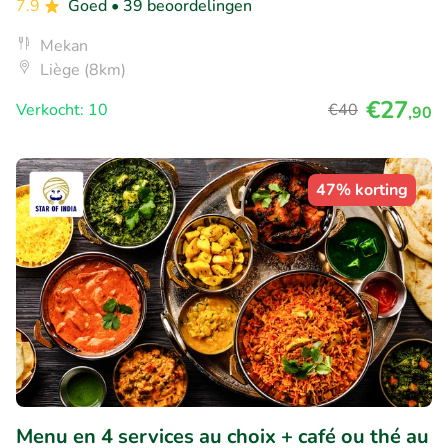
7.9
Goed
• 39 beoordelingen
Mekan
Liège (8km)
€27
Verkocht: 10
€40
,90
47% korting
Menu en 4 services au choix + café ou thé au