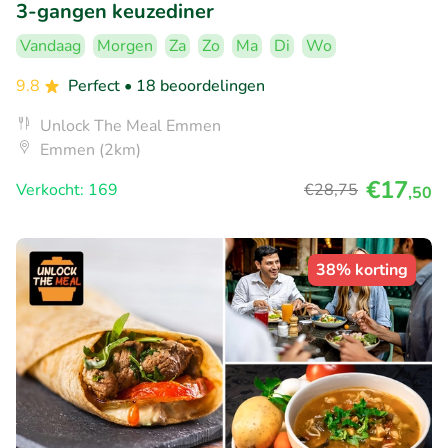
3-gangen keuzediner
Vandaag
Morgen
Za
Zo
Ma
Di
Wo
9.8
Perfect
• 18 beoordelingen
Unlock The Meal Emmen
Emmen (2km)
€17
Verkocht: 169
€28
,75
,50
38% korting