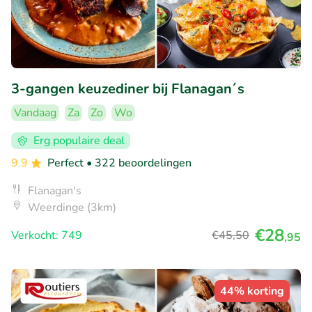
3-gangen keuzediner bij Flanagan´s
Vandaag
Za
Zo
Wo
Erg populaire deal
9.9
Perfect
• 322 beoordelingen
Flanagan's
Weerdinge (3km)
€28
Verkocht: 749
€45
,50
,95
44% korting