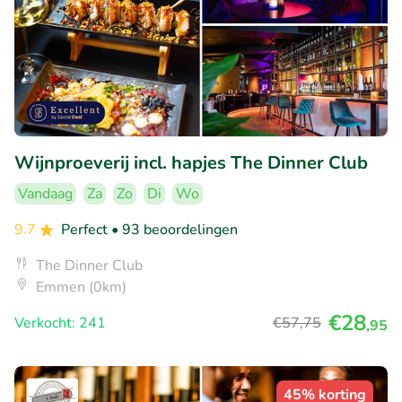
Wijnproeverij incl. hapjes The Dinner Club
Vandaag
Za
Zo
Di
Wo
9.7
Perfect
• 93 beoordelingen
The Dinner Club
Emmen (0km)
€28
Verkocht: 241
€57
,75
,95
45% korting