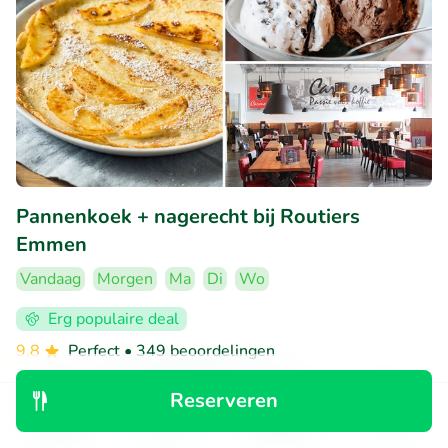
Pannenkoek + nagerecht bij Routiers
Emmen
Vandaag
Morgen
Ma
Di
Wo
Erg populaire deal
9.8
Perfect
• 349 beoordelingen
Routiers Emmen
Reserveren
Emmen (6km)
Ontdek
Zoeken
Boekingen
Menu