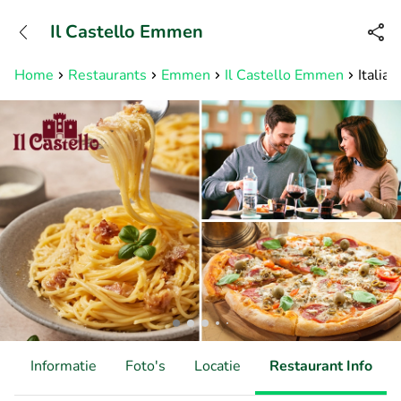
+3211960739
Il Castello Emmen
Bereikbaar tot 23:00 uur
Home
Restaurants
Emmen
Il Castello Emmen
Italia
d
Informatie
Foto's
Locatie
Restaurant Info