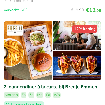
Emmen (0km)
€12
Verkocht: 603
€19
,90
,95
12% korting
2-gangendiner à la carte bij Bregje Emmen
Morgen
Za
Zo
Ma
Di
Wo
Erg populaire deal