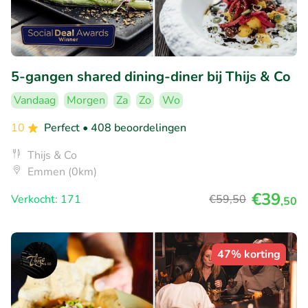
5-gangen shared dining-diner bij Thijs & Co
Vandaag
Morgen
Za
Zo
Wo
10
Perfect
• 408 beoordelingen
Thijs & Co
Emmen (0km)
€39
Verkocht: 171
€59
,50
,50
47% korting