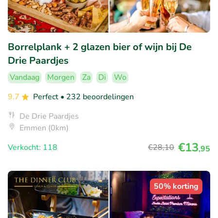
Borrelplank + 2 glazen bier of wijn bij De
Drie Paardjes
Vandaag
Morgen
Za
Di
Wo
9.7
Perfect
• 232 beoordelingen
De Drie Paardjes
Emmen (0km)
€13
Verkocht: 118
€28
,10
,95
50% korting