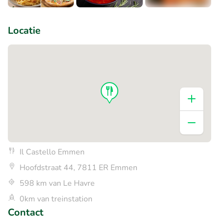
+3
Locatie
Il Castello Emmen
Hoofdstraat 44, 7811 ER Emmen
598 km van Le Havre
0km van treinstation
Contact