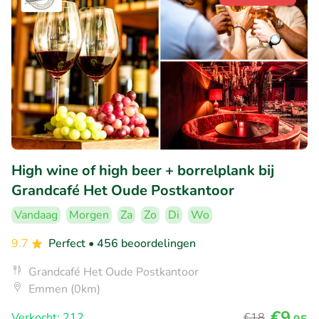
High wine of high beer + borrelplank bij
Grandcafé Het Oude Postkantoor
Vandaag
Morgen
Za
Zo
Di
Wo
9.7
Perfect
• 456 beoordelingen
Grandcafé Het Oude Postkantoor
Emmen (0km)
€9
Verkocht: 212
€18