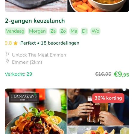
2-gangen keuzelunch
Vandaag
Morgen
Za
Zo
Ma
Di
Wo
9.8
Perfect
• 18 beoordelingen
Unlock The Meal Emmen
Emmen (2km)
€9
Verkocht: 29
€16
,05
,95
36% korting