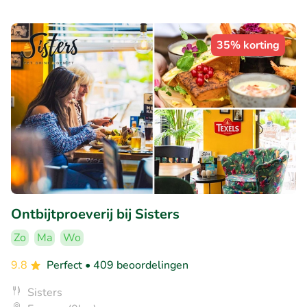
35% korting
Ontbijtproeverij bij Sisters
Zo
Ma
Wo
9.8
Perfect
• 409 beoordelingen
Sisters