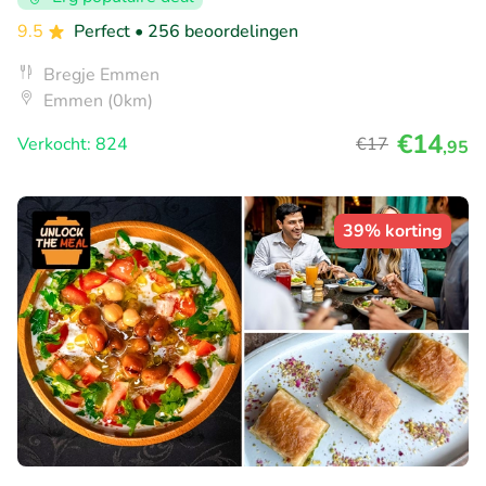
9.5
Perfect
• 256 beoordelingen
Bregje Emmen
Emmen (0km)
€14
Verkocht: 824
€17
,95
39% korting