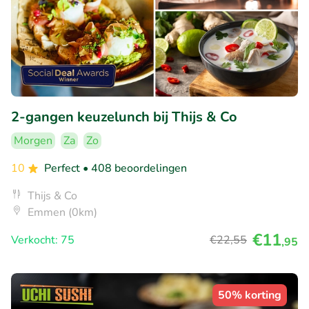
2-gangen keuzelunch bij Thijs & Co
Morgen
Za
Zo
10
Perfect
• 408 beoordelingen
Thijs & Co
Emmen (0km)
€11
Verkocht: 75
€22
,55
,95
50% korting