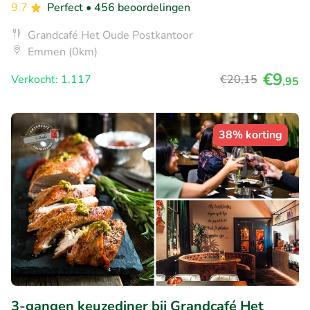
9.7
Perfect
• 456 beoordelingen
Grandcafé Het Oude Postkantoor
Emmen (0km)
€9
Verkocht: 1.117
€20
,15
,95
38% korting
3-gangen keuzediner bij Grandcafé Het