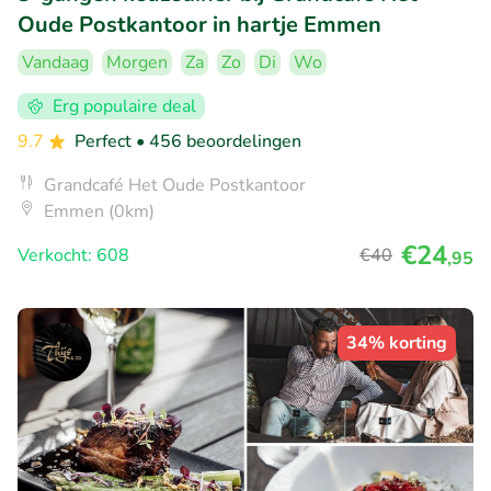
Oude Postkantoor in hartje Emmen
Vandaag
Morgen
Za
Zo
Di
Wo
Erg populaire deal
9.7
Perfect
• 456 beoordelingen
Grandcafé Het Oude Postkantoor
Emmen (0km)
€24
Verkocht: 608
€40
,95
34% korting