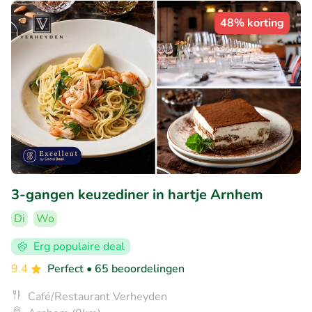
48% korting
3-gangen keuzediner in hartje Arnhem
Di
Wo
Erg populaire deal
9.4
Perfect
• 65 beoordelingen
Café/Restaurant Verheyden