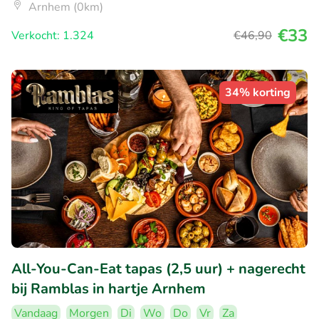
Arnhem (0km)
€33
Verkocht: 1.324
€46
,90
34% korting
All-You-Can-Eat tapas (2,5 uur) + nagerecht
bij Ramblas in hartje Arnhem
Vandaag
Morgen
Di
Wo
Do
Vr
Za