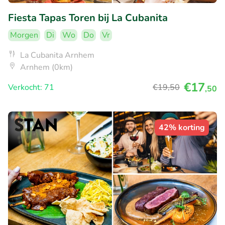
Fiesta Tapas Toren bij La Cubanita
Morgen
Di
Wo
Do
Vr
La Cubanita Arnhem
Arnhem (0km)
€17
Verkocht: 71
€19
,50
,50
42% korting