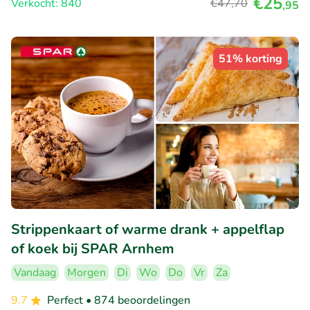
€25
Verkocht: 840
€47
,70
,95
51% korting
Strippenkaart of warme drank + appelflap
of koek bij SPAR Arnhem
Vandaag
Morgen
Di
Wo
Do
Vr
Za
9.7
Perfect
• 874 beoordelingen