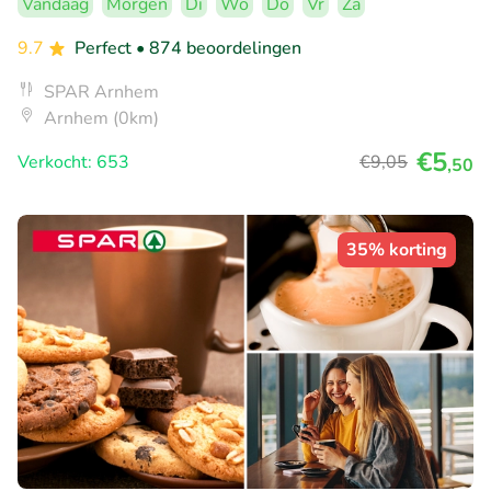
Vandaag
Morgen
Di
Wo
Do
Vr
Za
9.7
Perfect
• 874 beoordelingen
SPAR Arnhem
Arnhem (0km)
€5
Verkocht: 653
€9
,05
,50
35% korting