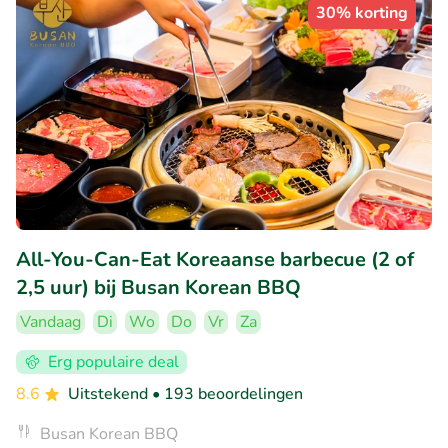
30% korting
All-You-Can-Eat Koreaanse barbecue (2 of
2,5 uur) bij Busan Korean BBQ
Vandaag
Di
Wo
Do
Vr
Za
Erg populaire deal
8.6
Uitstekend
• 193 beoordelingen
Busan Korean BBQ