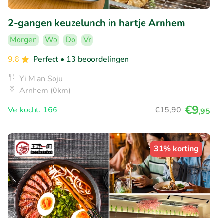
2-gangen keuzelunch in hartje Arnhem
Morgen
Wo
Do
Vr
9.8
Perfect
• 13 beoordelingen
Yi Mian Soju
Arnhem (0km)
€9
Verkocht: 166
€15
,90
,95
31% korting