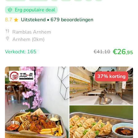
Erg populaire deal
8.7
Uitstekend
• 679 beoordelingen
Ramblas Arnhem
Arnhem (0km)
€26
Verkocht: 165
€41
,10
,95
37% korting