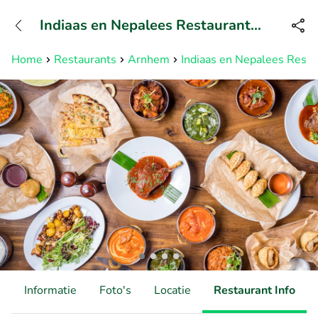
+3211960739
Indiaas en Nepalees Restaurant
Bereikbaar tot 23:00 uur
Mantra
Home
Restaurants
Arnhem
Indiaas en Nepalees Resta
d
Informatie
Foto's
Locatie
Restaurant Info