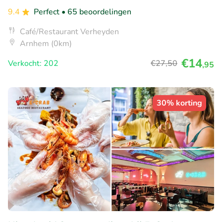
9.4
Perfect
• 65 beoordelingen
Café/Restaurant Verheyden
Arnhem (0km)
€14
Verkocht: 202
€27
,50
,95
30% korting