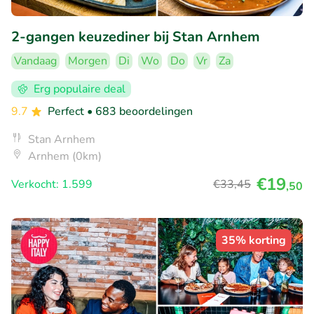
2-gangen keuzediner bij Stan Arnhem
Vandaag
Morgen
Di
Wo
Do
Vr
Za
Erg populaire deal
9.7
Perfect
• 683 beoordelingen
Stan Arnhem
Arnhem (0km)
€19
Verkocht: 1.599
€33
,45
,50
35% korting