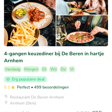
4-gangen keuzediner bij De Beren in hartje
Arnhem
Vandaag
Morgen
Di
Wo
Do
Vr
Erg populaire deal
9.1
Perfect
• 499 beoordelingen
Restaurant De Beren Arnhem
Arnhem (0km)