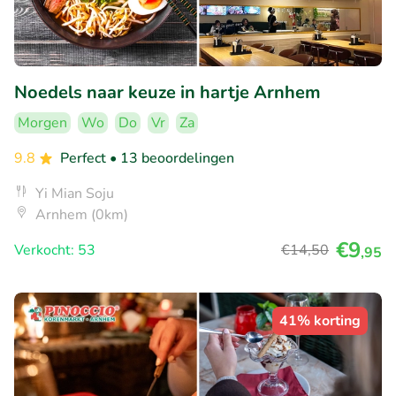
Noedels naar keuze in hartje Arnhem
Morgen
Wo
Do
Vr
Za
9.8
Perfect
• 13 beoordelingen
Yi Mian Soju
Arnhem (0km)
€9
Verkocht: 53
€14
,50
,95
41% korting