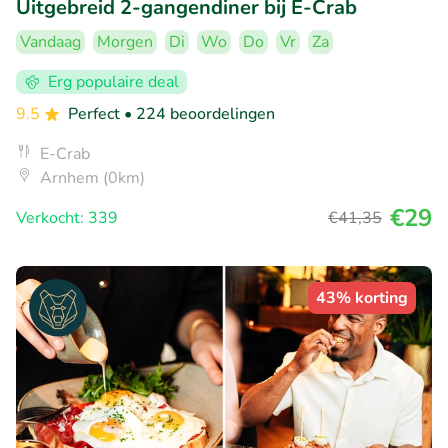
Uitgebreid 2-gangendiner bij E-Crab
Vandaag
Morgen
Di
Wo
Do
Vr
Za
Erg populaire deal
9.5
Perfect
• 224 beoordelingen
E-Crab
Arnhem (0km)
€29
Verkocht: 339
€41
,35
43% korting