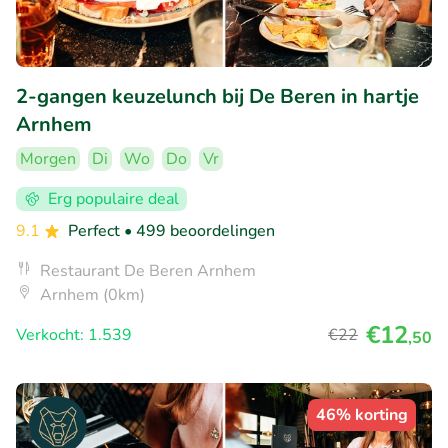
2-gangen keuzelunch bij De Beren in hartje
Arnhem
Morgen
Di
Wo
Do
Vr
Erg populaire deal
9.1
Perfect
• 499 beoordelingen
Restaurant De Beren Arnhem
Arnhem (0km)
€12
Verkocht: 1.539
€22
,50
46% korting