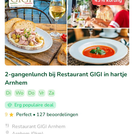
43% korting
2-gangenlunch bij Restaurant GIGI in hartje
Arnhem
Di
Wo
Do
Vr
Za
Erg populaire deal
9
Perfect
• 127 beoordelingen
Restaurant GIGI Arnhem
Arnhem (0km)