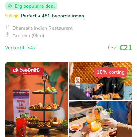
Erg populaire deal
9.6
Perfect
• 480 beoordelingen
Dhamaka Indian Restaurant
Arnhem (0km)
€21
Verkocht: 347
€32
10% korting