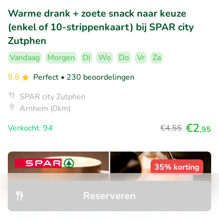
Warme drank + zoete snack naar keuze
(enkel of 10-strippenkaart) bij SPAR city
Zutphen
Vandaag
Morgen
Di
Wo
Do
Vr
Za
9.8
Perfect
• 230 beoordelingen
SPAR city Zutphen
Arnhem (0km)
€2
Verkocht: 94
€4
,55
,95
35% korting
Reserveren
Ontdek
Zoeken
Boekingen
Menu