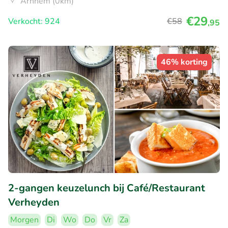
Arnhem (0km)
€29
Verkocht: 924
€58
,95
46% korting
2-gangen keuzelunch bij Café/Restaurant
Verheyden
Morgen
Di
Wo
Do
Vr
Za