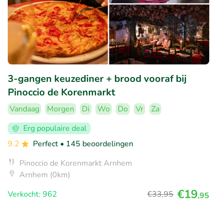
3-gangen keuzediner + brood vooraf bij
Pinoccio de Korenmarkt
Vandaag
Morgen
Di
Wo
Do
Vr
Za
Erg populaire deal
9.2
Perfect
• 145 beoordelingen
Pinoccio de Korenmarkt Arnhem
Arnhem (0km)
€19
Verkocht: 962
€33
,95
,95