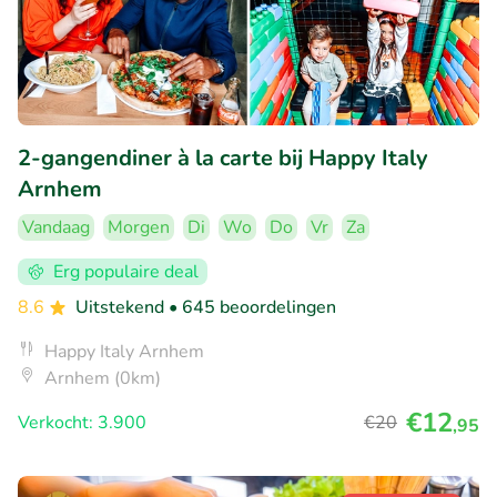
2-gangendiner à la carte bij Happy Italy
Arnhem
Vandaag
Morgen
Di
Wo
Do
Vr
Za
Erg populaire deal
8.6
Uitstekend
• 645 beoordelingen
Happy Italy Arnhem
Arnhem (0km)
€12
Verkocht: 3.900
€20
,95