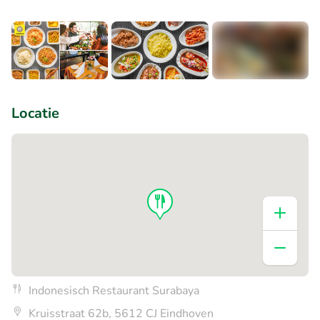
+2
Locatie
Indonesisch Restaurant Surabaya
Kruisstraat 62b, 5612 CJ Eindhoven