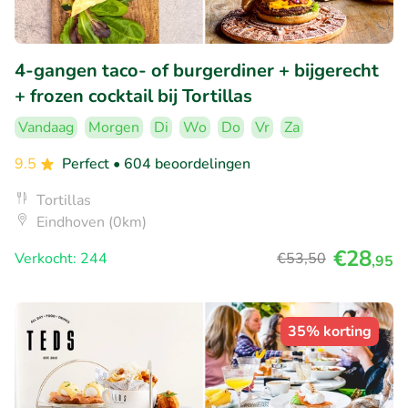
4-gangen taco- of burgerdiner + bijgerecht
+ frozen cocktail bij Tortillas
Vandaag
Morgen
Di
Wo
Do
Vr
Za
9.5
Perfect
• 604 beoordelingen
Tortillas
Eindhoven (0km)
€28
Verkocht: 244
€53
,50
,95
35% korting