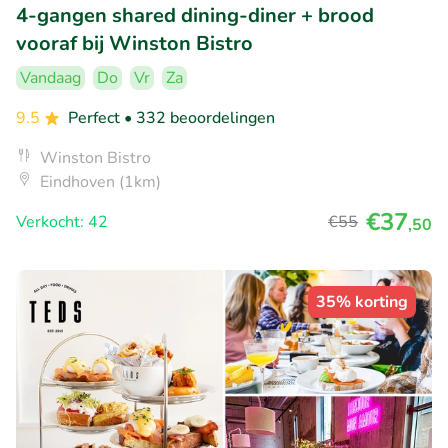
4-gangen shared dining-diner + brood
vooraf bij Winston Bistro
Vandaag
Do
Vr
Za
9.5
Perfect
• 332 beoordelingen
Winston Bistro
Eindhoven (1km)
€37
Verkocht: 42
€55
,50
35% korting