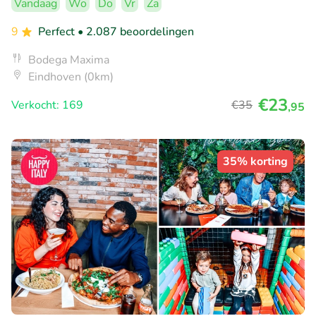
Vandaag
Wo
Do
Vr
Za
9
Perfect
• 2.087 beoordelingen
Bodega Maxima
Eindhoven (0km)
€23
Verkocht: 169
€35
,95
35% korting