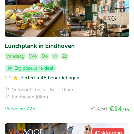
Lunchplank in Eindhoven
Vandaag
Wo
Do
Vr
Za
Erg populaire deal
9.9
Perfect
• 48 beoordelingen
Velosoof Lunch - Bar - Diner
Eindhoven (0km)
€14
Verkocht: 725
€24
,50
,95
41% korting