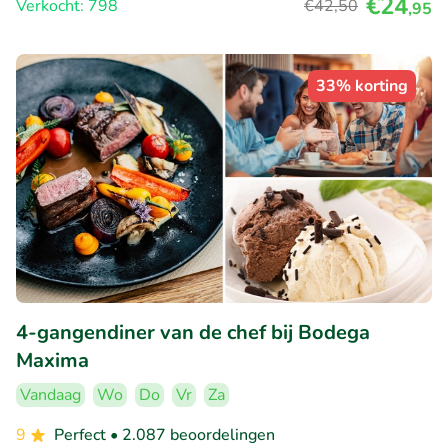
€24
Verkocht: 798
€42
,50
,95
33% korting
4-gangendiner van de chef bij Bodega
Maxima
Vandaag
Wo
Do
Vr
Za
9
Perfect
• 2.087 beoordelingen