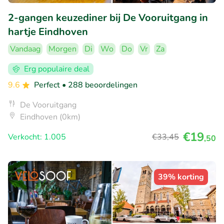
2-gangen keuzediner bij De Vooruitgang in
hartje Eindhoven
Vandaag
Morgen
Di
Wo
Do
Vr
Za
Erg populaire deal
9.6
Perfect
• 288 beoordelingen
De Vooruitgang
Eindhoven (0km)
€19
Verkocht: 1.005
€33
,45
,50
39% korting