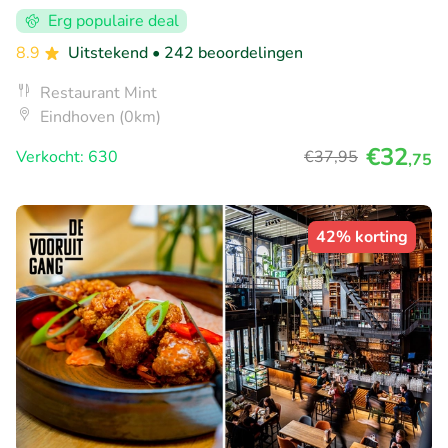
Erg populaire deal
8.9
Uitstekend
• 242 beoordelingen
Restaurant Mint
Eindhoven (0km)
€32
Verkocht: 630
€37
,95
,75
42% korting