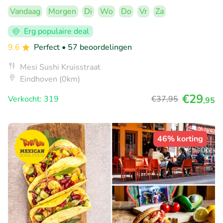
Vandaag
Morgen
Di
Wo
Do
Vr
Za
Erg populaire deal
9.6
Perfect
• 57 beoordelingen
Mesi Sushi Kruisstraat
Eindhoven (0km)
€29
Verkocht: 319
€37
,95
,95
46% korting