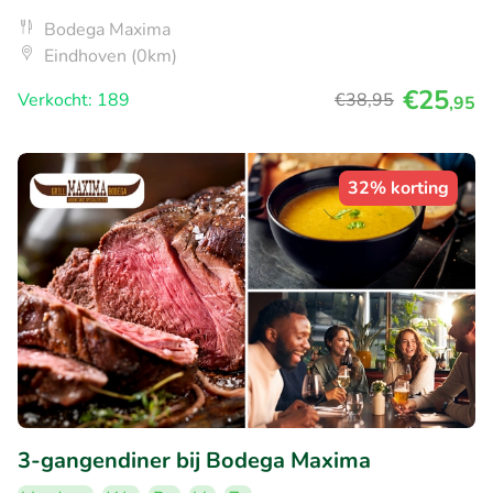
Bodega Maxima
Eindhoven (0km)
€25
Verkocht: 189
€38
,95
,95
32% korting
3-gangendiner bij Bodega Maxima