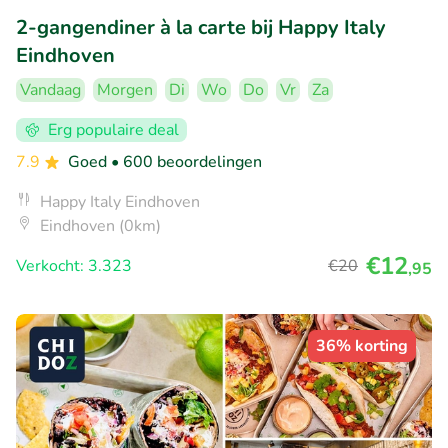
2-gangendiner à la carte bij Happy Italy
Eindhoven
Vandaag
Morgen
Di
Wo
Do
Vr
Za
Erg populaire deal
7.9
Goed
• 600 beoordelingen
Happy Italy Eindhoven
Eindhoven (0km)
€12
Verkocht: 3.323
€20
,95
36% korting