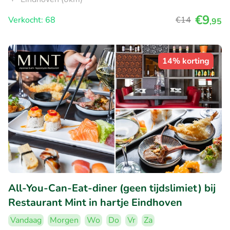
€9
Verkocht: 68
€14
,95
14% korting
All-You-Can-Eat-diner (geen tijdslimiet) bij
Restaurant Mint in hartje Eindhoven
Vandaag
Morgen
Wo
Do
Vr
Za