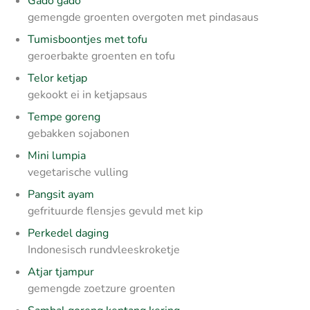
Gado gado
gemengde groenten overgoten met pindasaus
Tumisboontjes met tofu
geroerbakte groenten en tofu
Telor ketjap
gekookt ei in ketjapsaus
Tempe goreng
gebakken sojabonen
Mini lumpia
vegetarische vulling
Pangsit ayam
gefrituurde flensjes gevuld met kip
Perkedel daging
Indonesisch rundvleeskroketje
Atjar tjampur
gemengde zoetzure groenten