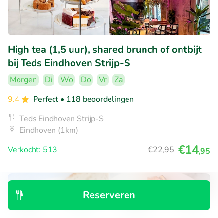
High tea (1,5 uur), shared brunch of ontbijt
bij Teds Eindhoven Strijp-S
Morgen
Di
Wo
Do
Vr
Za
9.4
Perfect
• 118 beoordelingen
Teds Eindhoven Strijp-S
Eindhoven (1km)
€14
Verkocht: 513
€22
,95
,95
29% korting
Reserveren
Ontdek
Zoeken
Boekingen
Menu