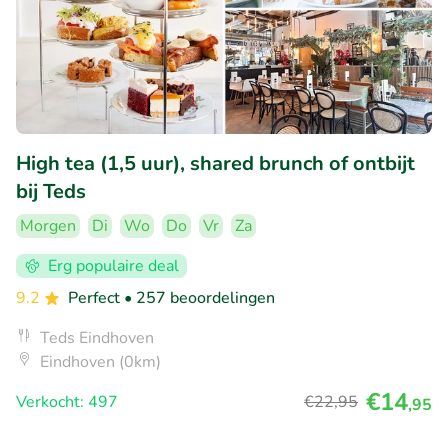
High tea (1,5 uur), shared brunch of ontbijt
bij Teds
Morgen
Di
Wo
Do
Vr
Za
Erg populaire deal
9.2
Perfect
• 257 beoordelingen
Teds Eindhoven
Eindhoven (0km)
€14
Verkocht: 497
€22
,95
,95