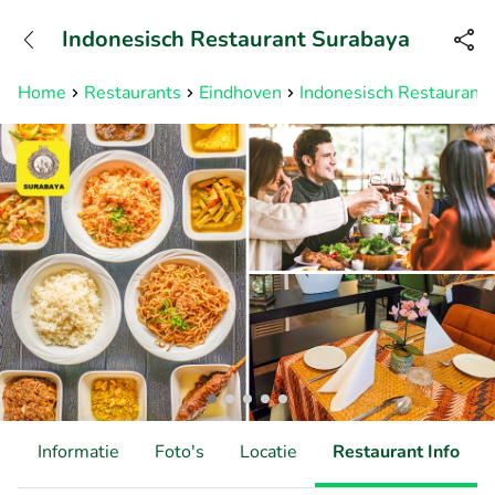
+3211960739
Indonesisch Restaurant Surabaya
Bereikbaar tot 23:00 uur
Home
Restaurants
Eindhoven
Indonesisch Restaurant
d
Informatie
Foto's
Locatie
Restaurant Info