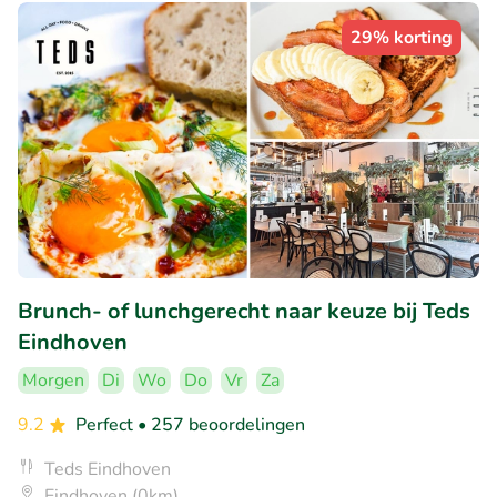
29% korting
Brunch- of lunchgerecht naar keuze bij Teds
Eindhoven
Morgen
Di
Wo
Do
Vr
Za
9.2
Perfect
• 257 beoordelingen
Teds Eindhoven
Eindhoven (0km)