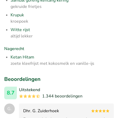
Sambal goreng kentang kering
gekruide frietjes
Krupuk
kroepoek
Witte rijst
altijd lekker
Nagerecht
Ketan Hitam
zoete kleefrijst met kokosmelk en vanille-ijs
Beoordelingen
Uitstekend
8.7
1.344 beoordelingen
G.
Dhr. G. Zuiderhoek