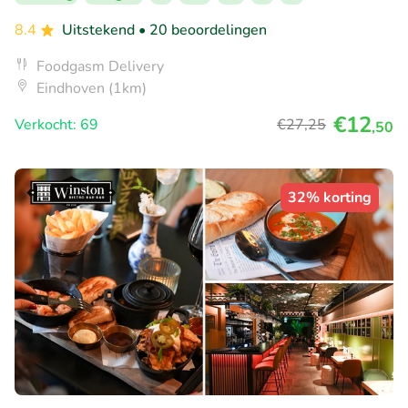
8.4
Uitstekend
• 20 beoordelingen
Foodgasm Delivery
Eindhoven (1km)
€12
Verkocht: 69
€27
,25
,50
32% korting