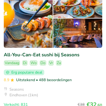
All-You-Can-Eat sushi bij Seasons
Vandaag
Di
Wo
Do
Vr
Za
Erg populaire deal
8.9
Uitstekend
• 488 beoordelingen
Seasons
Eindhoven (1km)
€32
Verkocht: 831
€38
,60