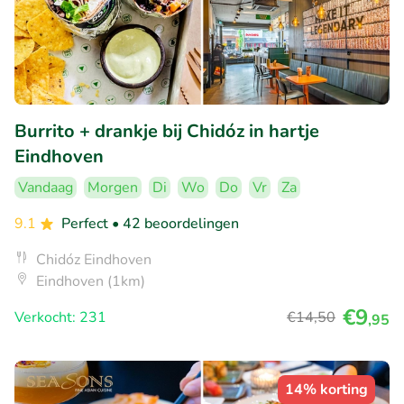
Burrito + drankje bij Chidóz in hartje
Eindhoven
Vandaag
Morgen
Di
Wo
Do
Vr
Za
9.1
Perfect
• 42 beoordelingen
Chidóz Eindhoven
Eindhoven (1km)
€9
Verkocht: 231
€14
,50
,95
14% korting