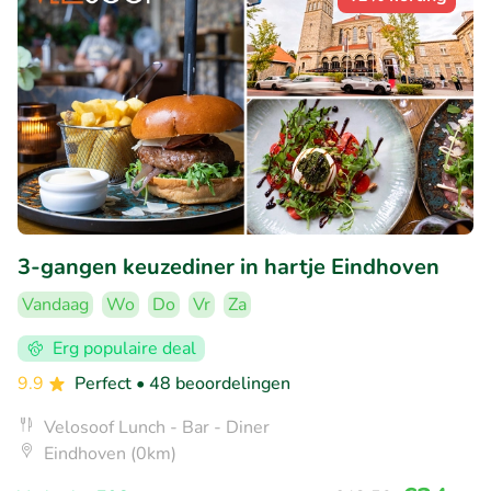
3-gangen keuzediner in hartje Eindhoven
Vandaag
Wo
Do
Vr
Za
Erg populaire deal
9.9
Perfect
• 48 beoordelingen
Velosoof Lunch - Bar - Diner
Eindhoven (0km)