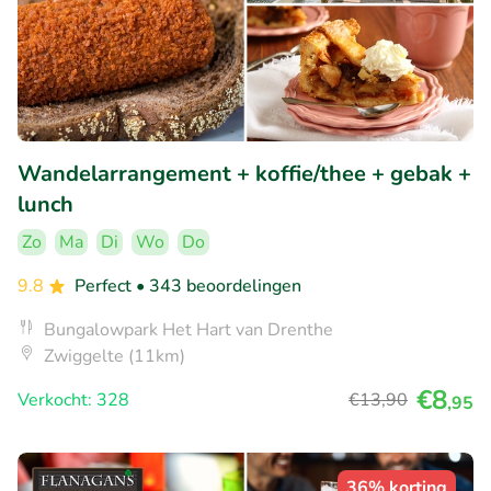
Wandelarrangement + koffie/thee + gebak +
lunch
Zo
Ma
Di
Wo
Do
9.8
Perfect
• 343 beoordelingen
Bungalowpark Het Hart van Drenthe
Zwiggelte (11km)
€8
Verkocht: 328
€13
,90
,95
36% korting