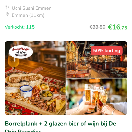
Uchi Sushi Emmen
Emmen (11km)
€16
Verkocht: 115
€33
,50
,75
50% korting
Borrelplank + 2 glazen bier of wijn bij De
Drie Paardjes