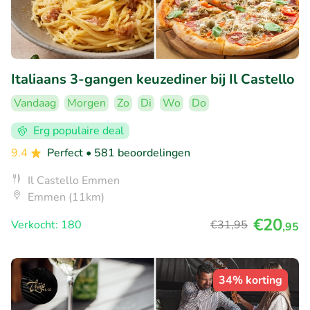
Italiaans 3-gangen keuzediner bij Il Castello
Vandaag
Morgen
Zo
Di
Wo
Do
Erg populaire deal
9.4
Perfect
• 581 beoordelingen
Il Castello Emmen
Emmen (11km)
€20
Verkocht: 180
€31
,95
,95
34% korting