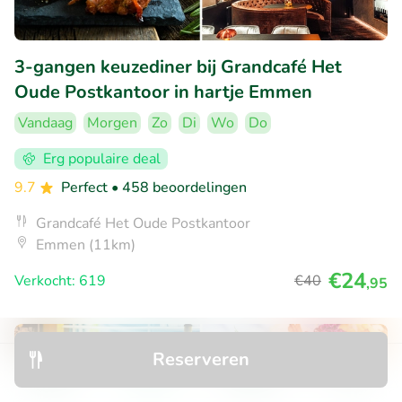
3-gangen keuzediner bij Grandcafé Het
Oude Postkantoor in hartje Emmen
Vandaag
Morgen
Zo
Di
Wo
Do
Erg populaire deal
9.7
Perfect
• 458 beoordelingen
Grandcafé Het Oude Postkantoor
Emmen (11km)
€24
Verkocht: 619
€40
,95
35% korting
Reserveren
Ontdek
Zoeken
Boekingen
Menu