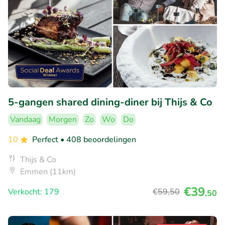
5-gangen shared dining-diner bij Thijs & Co
Vandaag
Morgen
Zo
Wo
Do
10
Perfect
• 408 beoordelingen
Thijs & Co
Emmen (11km)
€39
Verkocht: 179
€59
,50
,50