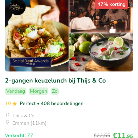
47% korting
2-gangen keuzelunch bij Thijs & Co
Vandaag
Morgen
Zo
10
Perfect
• 408 beoordelingen
Thijs & Co
Emmen (11km)
€11
Verkocht: 77
€22
,55
,95