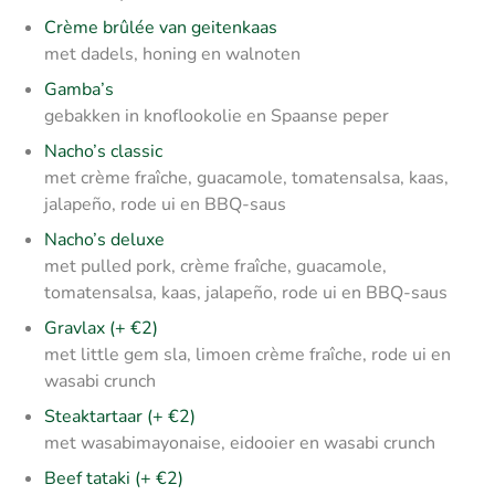
Crème brûlée van geitenkaas
met dadels, honing en walnoten
Gamba’s
gebakken in knoflookolie en Spaanse peper
Nacho’s classic
met crème fraîche, guacamole, tomatensalsa, kaas,
jalapeño, rode ui en BBQ-saus
Nacho’s deluxe
met pulled pork, crème fraîche, guacamole,
tomatensalsa, kaas, jalapeño, rode ui en BBQ-saus
Gravlax (+ €2)
met little gem sla, limoen crème fraîche, rode ui en
wasabi crunch
Steaktartaar (+ €2)
met wasabimayonaise, eidooier en wasabi crunch
Beef tataki (+ €2)