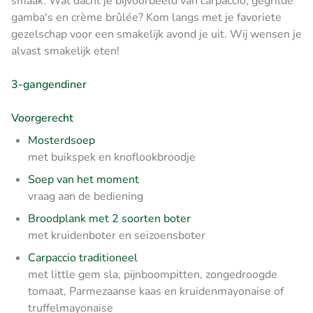
smaak. Wat dacht je bijvoorbeeld van carpaccio, gegrilde
gamba's en crème brûlée? Kom langs met je favoriete
gezelschap voor een smakelijk avond je uit. Wij wensen je
alvast smakelijk eten!
3-gangendiner
Voorgerecht
Mosterdsoep
met buikspek en knoflookbroodje
Soep van het moment
vraag aan de bediening
Broodplank met 2 soorten boter
met kruidenboter en seizoensboter
Carpaccio traditioneel
met little gem sla, pijnboompitten, zongedroogde
tomaat, Parmezaanse kaas en
kruidenmayonaise of
truffelmayonaise