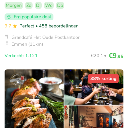
Morgen
Zo
Di
Wo
Do
Erg populaire deal
9.7
Perfect
• 458 beoordelingen
Grandcafé Het Oude Postkantoor
Emmen (11km)
€9
Verkocht: 1.121
€20
,15
,95
38% korting