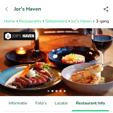
+3211960739
Jor's Haven
Bereikbaar tot 23:00 uur
Home
Restaurants
Schoonoord
Jor's Haven
3-gangend
d
Informatie
Foto's
Locatie
Restaurant Info