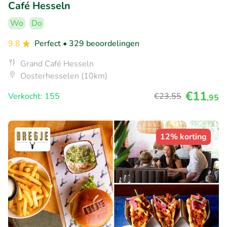
Café Hesseln
Wo
Do
9.8
Perfect
• 329 beoordelingen
Grand Café Hesseln
Oosterhesselen (10km)
€11
Verkocht: 155
€23
,55
,95
12% korting