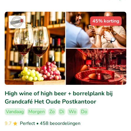
45% korting
High wine of high beer + borrelplank bij
Grandcafé Het Oude Postkantoor
Vandaag
Morgen
Zo
Di
Wo
Do
9.7
Perfect
• 458 beoordelingen