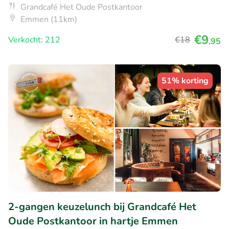
Grandcafé Het Oude Postkantoor
Emmen (11km)
€9
Verkocht: 212
€18
,95
51% korting
2-gangen keuzelunch bij Grandcafé Het
Oude Postkantoor in hartje Emmen