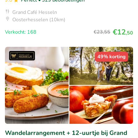
9.8
Perfect
• 329 beoordelingen
Grand Café Hesseln
Oosterhesselen (10km)
€12
Verkocht: 168
€23
,55
,50
49% korting
Wandelarrangement + 12-uurtje bij Grand