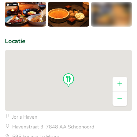
+2
Locatie
Jor's Haven
Havenstraat 3, 7848 AA Schoonoord
595 km van Le Havre