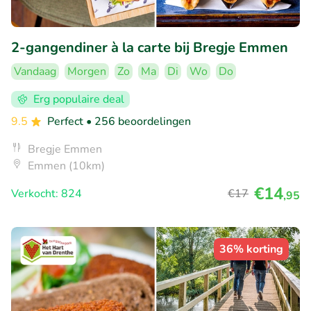
2-gangendiner à la carte bij Bregje Emmen
Vandaag
Morgen
Zo
Ma
Di
Wo
Do
Erg populaire deal
9.5
Perfect
• 256 beoordelingen
Bregje Emmen
Emmen (10km)
€14
Verkocht: 824
€17
,95
36% korting