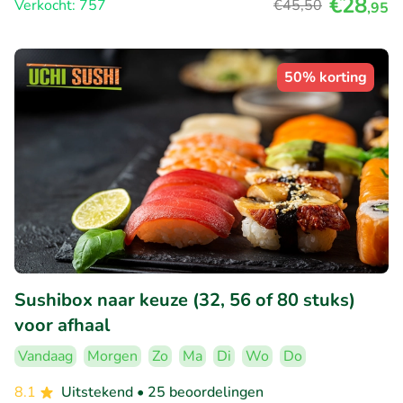
€28
Verkocht: 757
€45
,50
,95
50% korting
Sushibox naar keuze (32, 56 of 80 stuks)
voor afhaal
Vandaag
Morgen
Zo
Ma
Di
Wo
Do
8.1
Uitstekend
• 25 beoordelingen