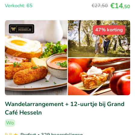
€14
Verkocht: 65
€27
,50
,50
47% korting
Wandelarrangement + 12-uurtje bij Grand
Café Hesseln
Wo