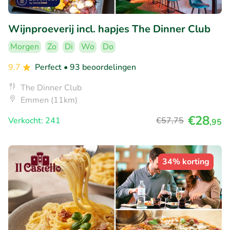
Wijnproeverij incl. hapjes The Dinner Club
Morgen
Zo
Di
Wo
Do
9.7
Perfect
• 93 beoordelingen
The Dinner Club
Emmen (11km)
€28
Verkocht: 241
€57
,75
,95
34% korting