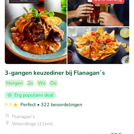
3-gangen keuzediner bij Flanagan´s
Morgen
Zo
Wo
Do
Erg populaire deal
9.9
Perfect
• 322 beoordelingen
Flanagan's
Weerdinge (11km)