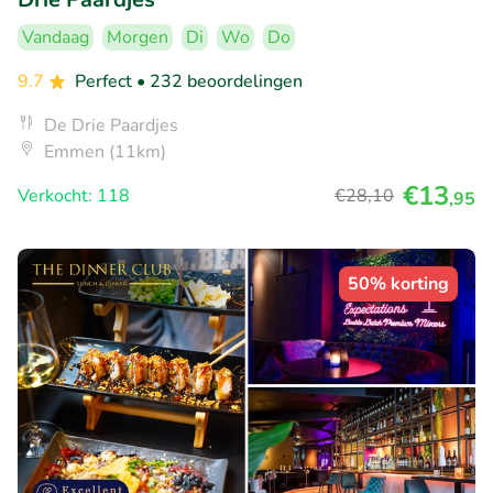
Vandaag
Morgen
Di
Wo
Do
9.7
Perfect
• 232 beoordelingen
De Drie Paardjes
Emmen (11km)
€13
Verkocht: 118
€28
,10
,95
50% korting