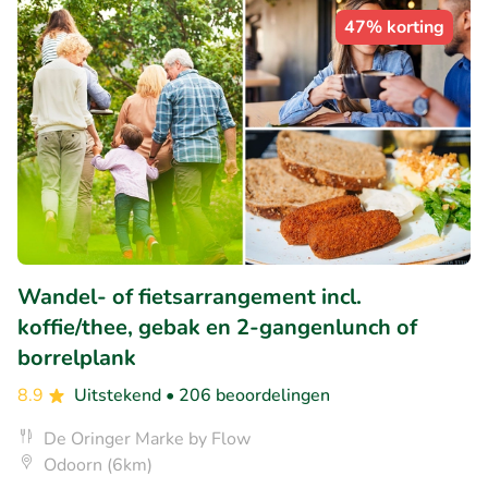
47% korting
Wandel- of fietsarrangement incl.
koffie/thee, gebak en 2-gangenlunch of
borrelplank
8.9
Uitstekend
• 206 beoordelingen
De Oringer Marke by Flow
Odoorn (6km)