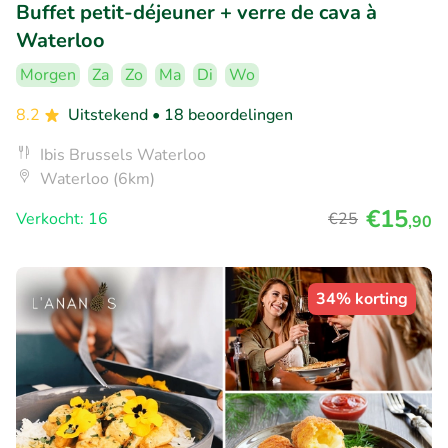
Buffet petit-déjeuner + verre de cava à
Waterloo
Morgen
Za
Zo
Ma
Di
Wo
8.2
Uitstekend
• 18 beoordelingen
Ibis Brussels Waterloo
Waterloo (6km)
€15
Verkocht: 16
€25
,90
34% korting