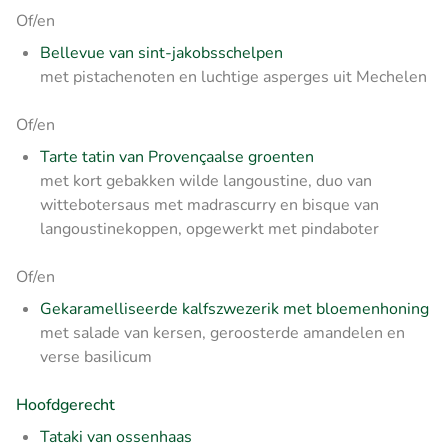
Of/en
Bellevue van sint-jakobsschelpen
met pistachenoten en luchtige asperges uit Mechelen
Of/en
Tarte tatin van Provençaalse groenten
met kort gebakken wilde langoustine, duo van
wittebotersaus met madrascurry en bisque van
langoustinekoppen, opgewerkt met pindaboter
Of/en
Gekaramelliseerde kalfszwezerik met bloemenhoning
met salade van kersen, geroosterde amandelen en
verse basilicum
Hoofdgerecht
Tataki van ossenhaas