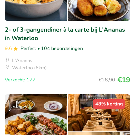
2- of 3-gangendiner à la carte bij L'Ananas
in Waterloo
9.6
Perfect
• 104 beoordelingen
L'Ananas
Waterloo (6km)
€19
Verkocht: 177
€28
,90
48% korting