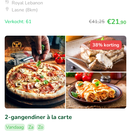
Royal Lebanon
Lasne (8km)
€21
Verkocht: 61
€41
,25
,90
38% korting
2-gangendiner à la carte
Vandaag
Za
Zo