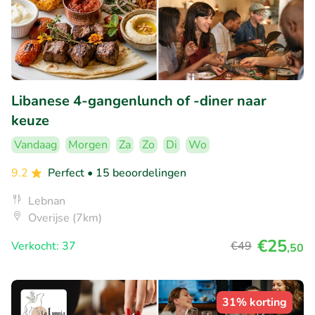
Libanese 4-gangenlunch of -diner naar
keuze
Vandaag
Morgen
Za
Zo
Di
Wo
9.2
Perfect
• 15 beoordelingen
Lebnan
Overijse (7km)
€25
Verkocht: 37
€49
,50
31% korting