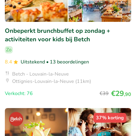
Onbeperkt brunchbuffet op zondag +
activiteiten voor kids bij Betch
Zo
8.4
Uitstekend
• 13 beoordelingen
Betch - Louvain-la-Neuve
Ottignies-Louvain-la-Neuve (11km)
€29
Verkocht: 76
€39
,90
37% korting