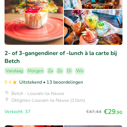
2- of 3-gangendiner of -lunch à la carte bij
Betch
Vandaag
Morgen
Za
Zo
Di
Wo
8.4
Uitstekend
• 13 beoordelingen
Betch - Louvain-la-Neuve
Ottignies-Louvain-la-Neuve (11km)
€29
Verkocht: 37
€47
,44
,90