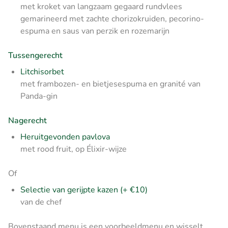
met kroket van langzaam gegaard rundvlees
gemarineerd met zachte chorizokruiden, pecorino-
espuma en saus van perzik en rozemarijn
Tussengerecht
Litchisorbet
met frambozen- en bietjesespuma en granité van
Panda-gin
Nagerecht
Heruitgevonden pavlova
met rood fruit, op Élixir-wijze
Of
Selectie van gerijpte kazen (+ €10)
van de chef
Bovenstaand menu is een voorbeeldmenu en wisselt