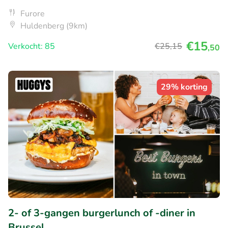
Furore
Huldenberg (9km)
€15
Verkocht: 85
€25
,15
,50
29% korting
2- of 3-gangen burgerlunch of -diner in
Brussel