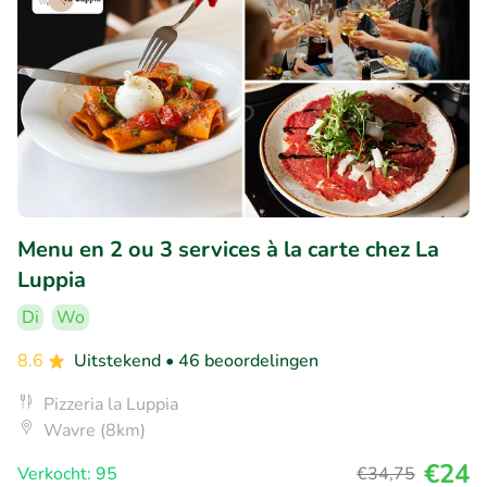
Menu en 2 ou 3 services à la carte chez La
Luppia
Di
Wo
8.6
Uitstekend
• 46 beoordelingen
Pizzeria la Luppia
Wavre (8km)
€24
Verkocht: 95
€34
,75