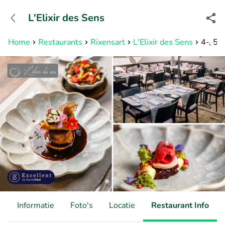
+3211960739
L'Elixir des Sens
Bereikbaar tot 23:00 uur
Home
Restaurants
Rixensart
L'Elixir des Sens
4-, 5-
d
Informatie
Foto's
Locatie
Restaurant Info