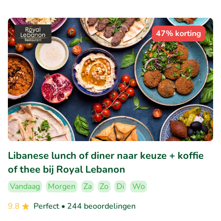
47% korting
Libanese lunch of diner naar keuze + koffie
of thee bij Royal Lebanon
Vandaag
Morgen
Za
Zo
Di
Wo
9.8
Perfect
• 244 beoordelingen