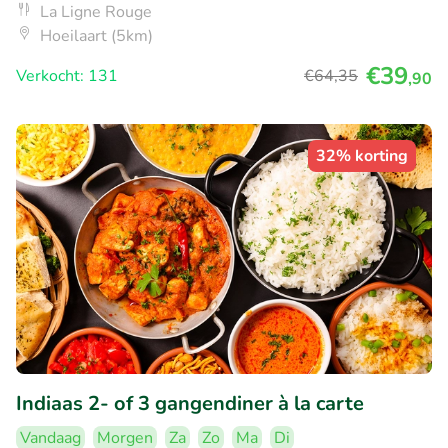
La Ligne Rouge
Hoeilaart (5km)
€39
Verkocht: 131
€64
,35
,90
32% korting
Indiaas 2- of 3 gangendiner à la carte
Vandaag
Morgen
Za
Zo
Ma
Di