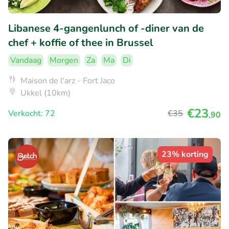
Libanese 4-gangenlunch of -diner van de
chef + koffie of thee in Brussel
Vandaag
Morgen
Za
Ma
Di
Maison de l'arz - Fort Jaco
Ukkel (10km)
€23
Verkocht: 72
€35
,90
23% korting