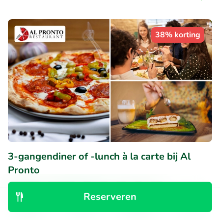
38% korting
3-gangendiner of -lunch à la carte bij Al
Pronto
Vandaag
Morgen
Za
Zo
Ma
Di
Wo
Reserveren
9
Perfect
• 85 beoordelingen
Ontdek
Zoeken
Boekingen
Menu