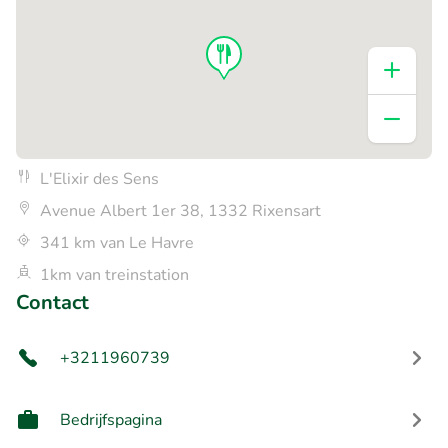
L'Elixir des Sens
Avenue Albert 1er 38, 1332 Rixensart
341 km van Le Havre
1km van treinstation
Contact
+3211960739
Bedrijfspagina