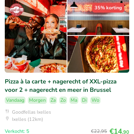
35% korting
Pizza à la carte + nagerecht of XXL-pizza
voor 2 + nagerecht en meer in Brussel
Vandaag
Morgen
Za
Zo
Ma
Di
Wo
Goodfellas Ixelles
Ixelles (12km)
€14
Verkocht: 5
€22
,95
,90