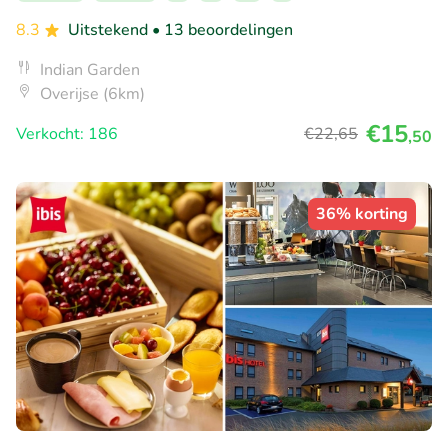
8.3
Uitstekend
• 13 beoordelingen
Indian Garden
Overijse (6km)
€15
Verkocht: 186
€22
,65
,50
36% korting