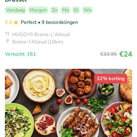
Vandaag
Morgen
Zo
Ma
Di
Wo
9.6
Perfect
• 9 beoordelingen
HUGGYS Braine-L'Alleud
Braine-l'Alleud (10km)
€24
Verkocht: 161
€33
,95
32% korting