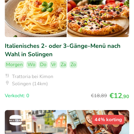
Italienisches 2- oder 3-Gänge-Menü nach
Wahl in Solingen
Morgen
Wo
Do
Vr
Za
Zo
Trattoria bei Kimon
Solingen (14km)
€12
Verkocht: 0
€18
,89
,90
44% korting