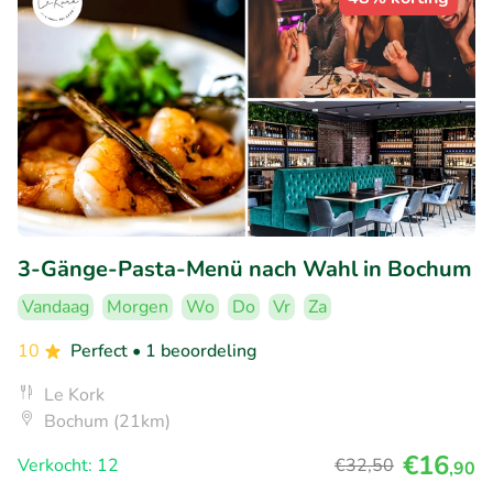
3-Gänge-Pasta-Menü nach Wahl in Bochum
Vandaag
Morgen
Wo
Do
Vr
Za
10
Perfect
• 1 beoordeling
Le Kork
Bochum (21km)
€16
Verkocht: 12
€32
,50
,90