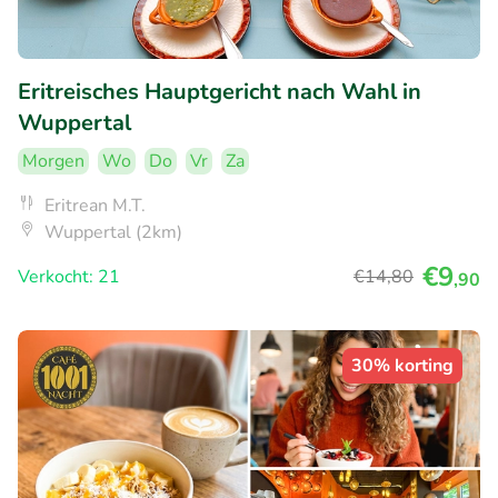
Eritreisches Hauptgericht nach Wahl in
Wuppertal
Morgen
Wo
Do
Vr
Za
Eritrean M.T.
Wuppertal (2km)
€9
Verkocht: 21
€14
,80
,90
30% korting