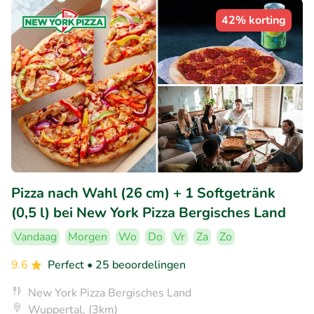
42% korting
Pizza nach Wahl (26 cm) + 1 Softgetränk
(0,5 l) bei New York Pizza Bergisches Land
Vandaag
Morgen
Wo
Do
Vr
Za
Zo
9.6
Perfect
• 25 beoordelingen
New York Pizza Bergisches Land
Wuppertal, (3km)