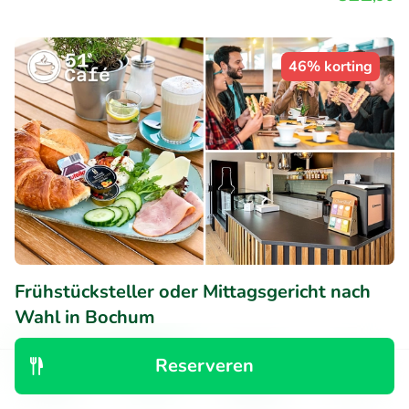
46% korting
Frühstücksteller oder Mittagsgericht nach
Wahl in Bochum
Morgen
Wo
Do
Vr
Reserveren
51 Grad Café
Ontdek
Zoeken
Boekingen
Menu
Bochum (21km)