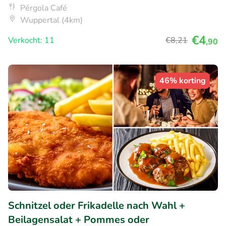
Pérgola Café
Wuppertal (4km)
€4
Verkocht: 11
€8
,21
,90
46% korting
Schnitzel oder Frikadelle nach Wahl +
Beilagensalat + Pommes oder