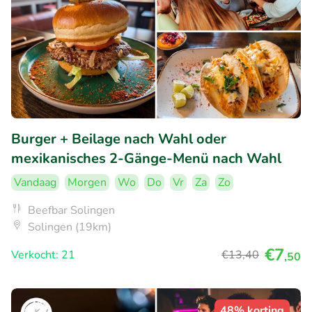
Burger + Beilage nach Wahl oder
mexikanisches 2-Gänge-Menü nach Wahl
Vandaag
Morgen
Wo
Do
Vr
Za
Zo
Beefbar Solingen
Solingen (19km)
€7
Verkocht: 21
€13
,40
,50
48% korting