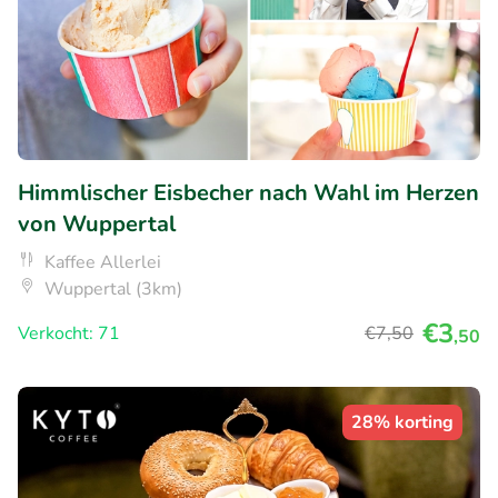
Himmlischer Eisbecher nach Wahl im Herzen
von Wuppertal
Kaffee Allerlei
Wuppertal (3km)
€3
Verkocht: 71
€7
,50
,50
28% korting