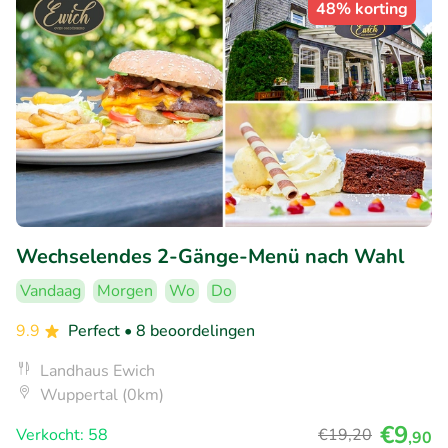
48% korting
Wechselendes 2-Gänge-Menü nach Wahl
Vandaag
Morgen
Wo
Do
9.9
Perfect
• 8 beoordelingen
Landhaus Ewich
Wuppertal (0km)
€9
Verkocht: 58
€19
,20
,90