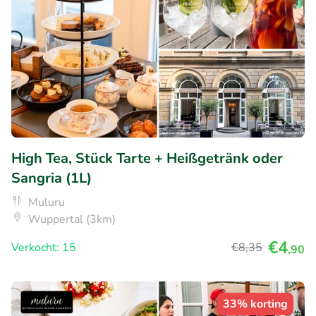
High Tea, Stück Tarte + Heißgetränk oder
Sangria (1L)
Muluru
Wuppertal (3km)
€4
Verkocht: 15
€8
,35
,90
33% korting