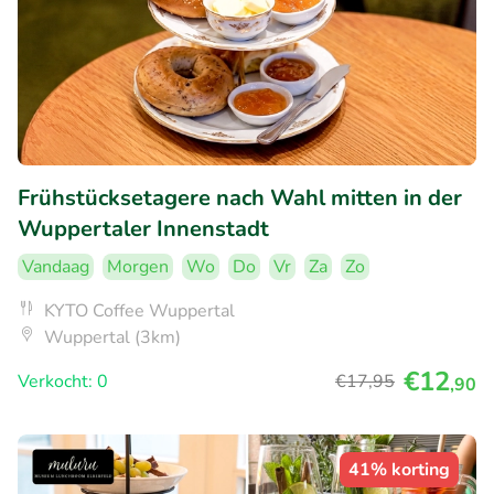
Frühstücksetagere nach Wahl mitten in der
Wuppertaler Innenstadt
Vandaag
Morgen
Wo
Do
Vr
Za
Zo
KYTO Coffee Wuppertal
Wuppertal (3km)
€12
Verkocht: 0
€17
,95
,90
41% korting