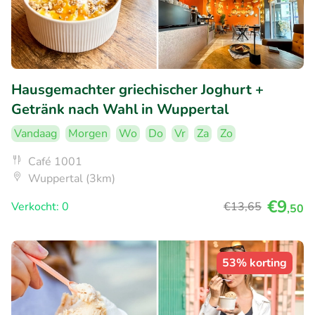
Hausgemachter griechischer Joghurt +
Getränk nach Wahl in Wuppertal
Vandaag
Morgen
Wo
Do
Vr
Za
Zo
Café 1001
Wuppertal (3km)
€9
Verkocht: 0
€13
,65
,50
53% korting