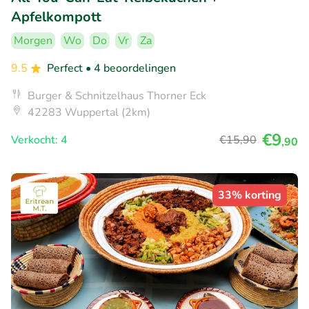
Apfelkompott
Morgen
Wo
Do
Vr
Za
9.5
Perfect
• 4 beoordelingen
Burger & Schnitzelhaus Thorner Eck
42283 Wuppertal (2km)
€9
Verkocht: 4
€15
,90
,90
33% korting