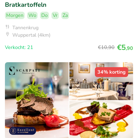
Bratkartoffeln
Morgen
Wo
Do
Vr
Za
Tannenkrug
Wuppertal (4km)
€5
Verkocht: 21
€10
,90
,90
34% korting