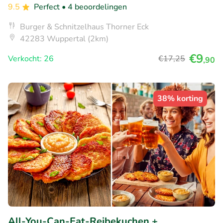
9.5
Perfect
• 4 beoordelingen
Burger & Schnitzelhaus Thorner Eck
42283 Wuppertal (2km)
€9
Verkocht: 26
€17
,25
,90
38% korting
All-You-Can-Eat-Reibekuchen +