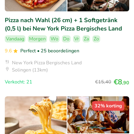
Pizza nach Wahl (26 cm) + 1 Softgetränk
(0,5 l) bei New York Pizza Bergisches Land
Vandaag
Morgen
Wo
Do
Vr
Za
Zo
9.6
Perfect
• 25 beoordelingen
New York Pizza Bergisches Land
Solingen (13km)
€8
Verkocht: 21
€15
,40
,90
32% korting