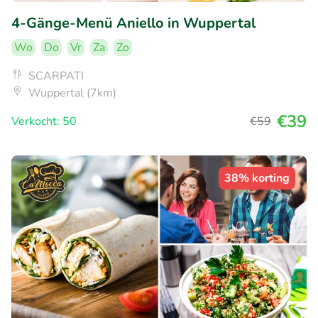
4-Gänge-Menü Aniello in Wuppertal
Wo
Do
Vr
Za
Zo
SCARPATI
Wuppertal (7km)
€39
Verkocht: 50
€59
38% korting