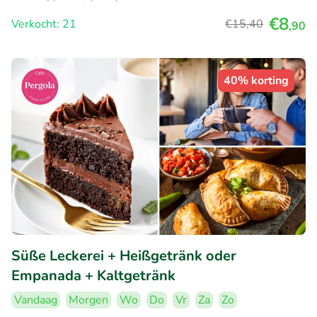
€8
Verkocht: 21
€15
,40
,90
40% korting
Süße Leckerei + Heißgetränk oder
Empanada + Kaltgetränk
Vandaag
Morgen
Wo
Do
Vr
Za
Zo