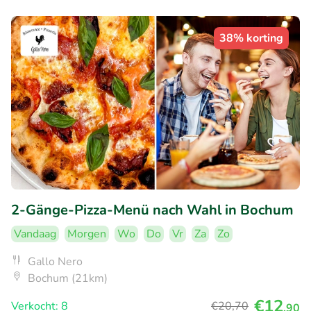
38% korting
2-Gänge-Pizza-Menü nach Wahl in Bochum
Vandaag
Morgen
Wo
Do
Vr
Za
Zo
Gallo Nero
Bochum (21km)
€12
Verkocht: 8
€20
,70
,90