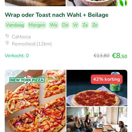
Wrap oder Toast nach Wahl + Beilage
Vandaag
Morgen
Wo
Do
Vr
Za
Zo
CaMocca
Remscheid (12km)
€8
Verkocht: 0
€13
,80
,50
42% korting